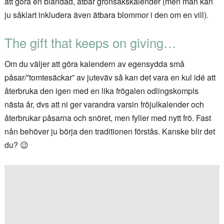
att göra en blandad, ätbar grönsakskalender (men man kan
ju såklart inkludera även ätbara blommor i den om en vill).
The gift that keeps on giving…
Om du väljer att göra kalendern av egensydda små
påsar/”tomtesäckar” av juteväv så kan det vara en kul idé att
återbruka den igen med en lika frögalen odlingskompis
nästa år, dvs att ni ger varandra varsin fröjulkalender och
återbrukar påsarna och snöret, men fyller med nytt frö. Fast
nån behöver ju börja den traditionen förstås. Kanske blir det
du? 😉