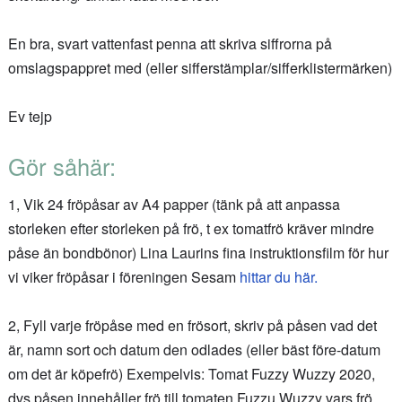
En bra, svart vattenfast penna att skriva siffrorna på
omslagspappret med (eller sifferstämplar/sifferklistermärken)
Ev tejp
Gör såhär:
1, Vik 24 fröpåsar av A4 papper (tänk på att anpassa
storleken efter storleken på frö, t ex tomatfrö kräver mindre
påse än bondbönor) Lina Laurins fina instruktionsfilm för hur
vi viker fröpåsar i föreningen Sesam
hittar du här.
2, Fyll varje fröpåse med en frösort, skriv på påsen vad det
är, namn sort och datum den odlades (eller bäst före-datum
om det är köpefrö) Exempelvis: Tomat Fuzzy Wuzzy 2020,
dvs påsen innehåller frö till tomaten Fuzzu Wuzzy vars frö