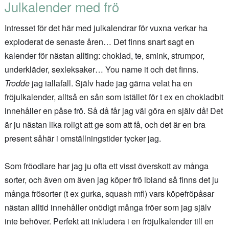
Julkalender med frö
Intresset för det här med julkalendrar för vuxna verkar ha
exploderat de senaste åren… Det finns snart sagt en
kalender för nästan allting: choklad, te, smink, strumpor,
underkläder, sexleksaker… You name it och det finns.
Trodde
jag iallafall. Själv hade jag gärna velat ha en
fröjulkalender, alltså en sån som istället för t ex en chokladbit
innehåller en påse frö. Så då får jag väl göra en själv då! Det
är ju nästan lika roligt att ge som att få, och det är en bra
present såhär i omställningstider tycker jag.
Som fröodlare har jag ju ofta ett visst överskott av många
sorter, och även om även jag köper frö ibland så finns det ju
många frösorter (t ex gurka, squash mfl) vars köpefröpåsar
nästan alltid innehåller onödigt många fröer som jag själv
inte behöver. Perfekt att inkludera i en fröjulkalender till en