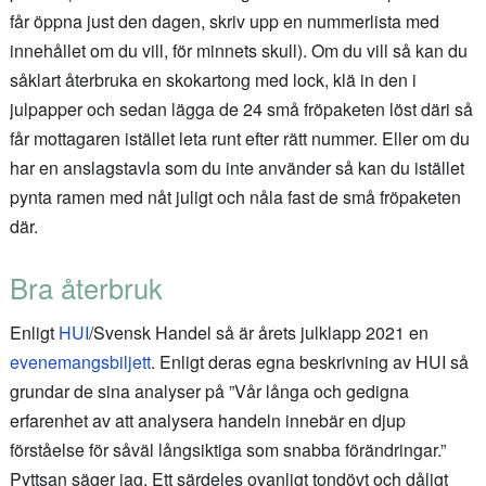
får öppna just den dagen, skriv upp en nummerlista med
innehållet om du vill, för minnets skull). Om du vill så kan du
såklart återbruka en skokartong med lock, klä in den i
julpapper och sedan lägga de 24 små fröpaketen löst däri så
får mottagaren istället leta runt efter rätt nummer. Eller om du
har en anslagstavla som du inte använder så kan du istället
pynta ramen med nåt juligt och nåla fast de små fröpaketen
där.
Bra återbruk
Enligt
HUI
/Svensk Handel så är årets julklapp 2021 en
evenemangsbiljett
. Enligt deras egna beskrivning av HUI så
grundar de sina analyser på ”Vår långa och gedigna
erfarenhet av att analysera handeln innebär en djup
förståelse för såväl långsiktiga som snabba förändringar.”
Pyttsan säger jag. Ett särdeles ovanligt tondövt och dåligt