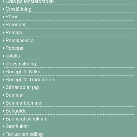
Odla på fönsterbrädan
Omställning
Päron
Perenner
Persika
Persikaskola
Podcast
potatis
provsmakning
Recept för Köket
Recept för Trädgården
Såhär odlar jag
Sommar
Sommarblommor
Sortguide
Sponsrat av reklam
Stenfrukter
Tankar om odling