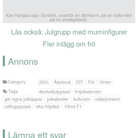
Kan hängas upp i fönstret, ovanför en dörrkarm, på en hylla eller
på en anslagstavla.
Läs också: Julgrupp med muminfigurer
Fler inlägg om frö
Annons
Category
2021
Återbruk
DIY
Frö
Vinter
Tags
#enkeltjulpyssel
fröjulkalender
gör egna julklappar
julkalender
kulturarv
odlarpresent
odlingspyssel
vika fröpåse
Vilma F1
Lämna ett svar