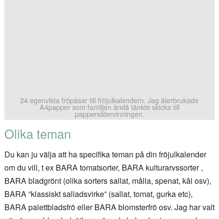
24 egenvikta fröpåsar till fröjulkalendern. Jag återbrukade
A4papper som familjen ändå tänkte skicka till
pappersåtervinningen.
Olika teman
Du kan ju välja att ha specifika teman på din fröjulkalender
om du vill, t ex BARA tomatsorter, BARA kulturarvssorter ,
BARA bladgrönt (olika sorters sallat, målla, spenat, kål osv),
BARA ”klassiskt salladsvirke” (sallat, tomat, gurka etc),
BARA palettbladsfrö eller BARA blomsterfrö osv. Jag har valt