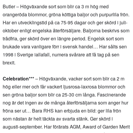
Butler – Högväxande sort som blir ca 3 m hög med
orangeröda blommor, gröna köttiga baljor och purpurlila frön.
Har en utvecklingstid på ca 75-95 dagar och ger skörd i juli-
oktober enligt engelska återförsäljare. Baljorna beskrivs som
trådfria, ger skörd över en längre period. Engelsk sort som
brukade vara vanligare förr i svensk handel… Har sålts sen
1998 i Sverige iallafall, numera svårare att få tag på sen
brexit.
Celebration***
– Högväxande, vacker sort som blir ca 2 m
hög eller mer och får vackert ljusrosa-laxrosa blommor och
sen gröna baljor som blir ca 25-30 cm långa. Fascinerande
nog är det ingen av de många återförsäljarna som anger hur
fröna ser ut… Bara RHS kan erbjuda en bild: ger lila frön
som nästan är helt täckta av svarta stänk. Ger skörd i
augusti-september. Har förärats AGM, Award of Garden Merit