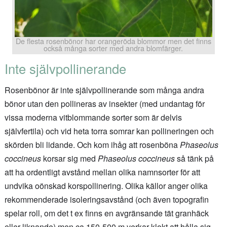
De flesta rosenbönor har orangeröda blommor men det finns
också många sorter med andra blomfärger.
Inte självpollinerande
Rosenbönor är inte självpollinerande som många andra
bönor utan den pollineras av insekter (med undantag för
vissa moderna vitblommande sorter som är delvis
självfertila) och vid heta torra somrar kan pollineringen och
skörden bli lidande. Och kom ihåg att rosenböna
Phaseolus
coccineus
korsar sig med
Phaseolus coccineus
så tänk på
att ha ordentligt avstånd mellan olika namnsorter för att
undvika oönskad korspollinering. Olika källor anger olika
rekommenderade isoleringsavstånd (och även topografin
spelar roll, om det t ex finns en avgränsande tät granhäck
eller liknande) men ca 150-500 m verkar klokt att hålla sig