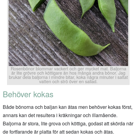
Rosenbönor blommar vackert och ger mycket mat. Baljorna
är lite grövre och köttigare än hos många andra bönor. Jag
brukar dela baljorna i mindre bitar, koka några minuter i saltat
vatten och strö över en sallad.
Behöver kokas
Både bönorna och baljan kan ätas men behöver kokas först,
annars kan det resultera i kräkningar och illamående.
Baljorna är stora, lite grova och köttiga, godast att skörda när
de fortfarande är platta för att sedan kokas och ätas.