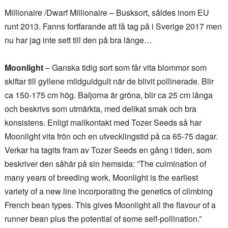
Millionaire /Dwarf Millionaire – Busksort, såldes inom EU
runt 2013. Fanns fortfarande att få tag på i Sverige 2017 men
nu har jag inte sett till den på bra länge…
Moonlight
– Ganska tidig sort som får vita blommor som
skiftar till gyllene mildguldgult när de blivit pollinerade. Blir
ca 150-175 cm hög. Baljorna är gröna, blir ca 25 cm långa
och beskrivs som utmärkta, med delikat smak och bra
konsistens. Enligt mailkontakt med Tozer Seeds så har
Moonlight vita frön och en utvecklingstid på ca 65-75 dagar.
Verkar ha tagits fram av Tozer Seeds en gång i tiden, som
beskriver den såhär på sin hemsida: ”The culmination of
many years of breeding work, Moonlight is the earliest
variety of a new line incorporating the genetics of climbing
French bean types. This gives Moonlight all the flavour of a
runner bean plus the potential of some self-pollination.”