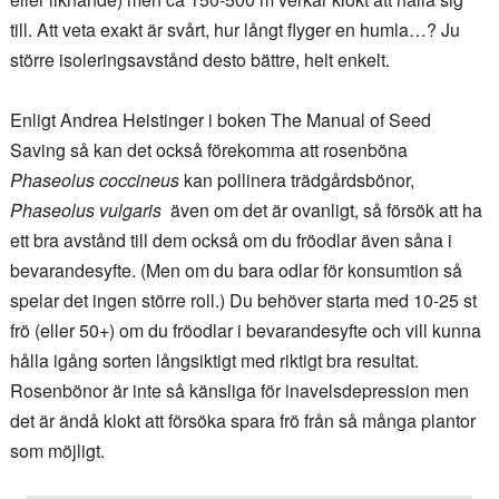
till. Att veta exakt är svårt, hur långt flyger en humla…? Ju
större isoleringsavstånd desto bättre, helt enkelt.
Enligt Andrea Heistinger i boken The Manual of Seed
Saving så kan det också förekomma att rosenböna
Phaseolus coccineus
kan pollinera trädgårdsbönor,
Phaseolus vulgaris
även om det är ovanligt, så försök att ha
ett bra avstånd till dem också om du fröodlar även såna i
bevarandesyfte. (Men om du bara odlar för konsumtion så
spelar det ingen större roll.) Du behöver starta med 10-25 st
frö (eller 50+) om du fröodlar i bevarandesyfte och vill kunna
hålla igång sorten långsiktigt med riktigt bra resultat.
Rosenbönor är inte så känsliga för inavelsdepression men
det är ändå klokt att försöka spara frö från så många plantor
som möjligt.