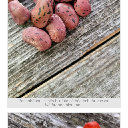
Rosenbönan Hestia blir inte så hög och får vackert
tvåfärgade blommor.