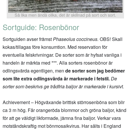
Så lika men ändå olika, det är skillnad på sort och sort.
Sortguide: Rosenbönor
Sortguiden avser främst
Phaseolus coccineus.
OBS! Skall
kokas/tillagas före konsumtion. Med reservation för
eventuella felskrivningar. De sorter som är hyfsat vanliga i
handeln är märkta med ***. Alla sorters rosenbönor är
odlingsvärda egentligen, men
de sorter som jag bedömer
som lite extra odlingsvärda är markerade i fetstil.
De
sorter som beskrivs ge trådfria baljor är markerade i kursivt.
Achievement – Högväxande brittisk störrosenböna som blir
ca 3 m hög. Får orangeröda blommor och gröna baljor, känd
för att ge väldigt likformade, jämna fina baljor. Verkar vara
motståndskraftig mot bönmosaikvirus. Har sålts i England