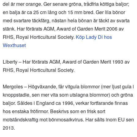
del är mer orange. Ger senare gröna, trådfria köttiga baljor;
en balja är ca 25 cm lång och 15 mm bred. Ger lila bönor
med svartare täckfärg, nästan hela bönan är täckt av svarta
stänk. Har förärats AGM, Award of Garden Merit 2006 av
RHS, Royal Horticultural Society.
Köp Lady Di hos
Wexthuset
Liberty – Har förärats AGM, Award of Garden Merit 1993 av
RHS, Royal Horticultural Society.
Mergoles – Högväxande, får vitgula blommor (mer ljust gula i
knoppstadie, sen mer vita som utslagna blommor) och gröna
baljor. Såldes i England ca 1996, verkar fortfarande finnas
hos enstaka fröfirmor. Beskrivs som en frisk sort
motståndskraftig mot bönmosaikvirus. Har sålts inom EU sen
2013.