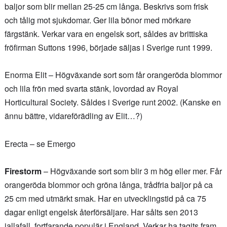
baljor som blir mellan 25-25 cm långa. Beskrivs som frisk
och tålig mot sjukdomar. Ger lila bönor med mörkare
färgstänk. Verkar vara en engelsk sort, såldes av brittiska
fröfirman Suttons 1996, började säljas i Sverige runt 1999.
Enorma Elit – Högväxande sort som får orangeröda blommor
och lila frön med svarta stänk, lovordad av Royal
Horticultural Society. Såldes i Sverige runt 2002. (Kanske en
ännu bättre, vidareförädling av Elit…?)
Erecta – se Emergo
Firestorm
– Högväxande sort som blir 3 m hög eller mer. Får
orangeröda blommor och gröna långa, trådfria baljor på ca
25 cm med utmärkt smak. Har en utvecklingstid på ca 75
dagar enligt engelsk återförsäljare. Har sålts sen 2013
iallafall, fortfarande populär i England. Verkar ha tagits fram