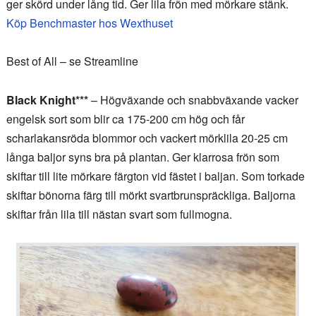
ger skörd under lång tid. Ger lila frön med mörkare stänk.
Köp Benchmaster hos Wexthuset
Best of All – se Streamline
Black Knight***
– Högväxande och snabbväxande vacker
engelsk sort som blir ca 175-200 cm hög och får
scharlakansröda blommor och vackert mörklila 20-25 cm
långa baljor syns bra på plantan. Ger klarrosa frön som
skiftar till lite mörkare färgton vid fästet i baljan. Som torkade
skiftar bönorna färg till mörkt svartbrunspräckliga. Baljorna
skiftar från lila till nästan svart som fullmogna.