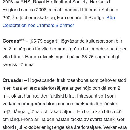
2006 av RHS, Royal Horticultural Society. Har sålts i
England sen ca 2006 iallafall, nämns i fröfirman Sutton’s
200-års-jubileumskatalog, kom senare till Sverige.
Köp
Celebration hos Cramers Blommor
Corona***
– (65-75 dagar) Högväxande kultursort som blir
ca 2 m hög och får vita blommor, gröna baljor och senare ger
vita bönor. Har en utvecklingstid på ca 65-75 dagar enligt
svensk fröfirma.
Crusader
– Högväxande, frisk rosenböna som behöver stöd,
men bara en enda återförsäljare anger höjd och då som 2
m+, oklart hur hög den faktiskt blir… Intressant sort som
verkar få orangeröda blommor och marknadsförs för sina
rejält långa, gröna och raka baljor… En balja kan bli ca 40
cm lång. Fröna är lila och nästan täckta av svarta stänk. Ger
skörd i juli-oktober enligt engelska återförsäljare. Verkar vara