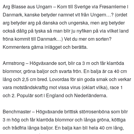
Arg Blasse aus Ungarn – Kom till Sverige via Frøsamlerne i
Danmark, kanske betyder namnet vit från Ungern…? (ordet
arg betyder arg på danska och ungerska, men arg betyder
också dålig på tyska så man blir ju nyfiken på via vilket land
fröna kommit till Danmark…) Vet du mer om sorten?
Kommentera gärna inlägget och berätta.
Armstrong – Högväxande sort, blir ca 3 m och får klarröda
blommor, gröna baljor och svarta frön. En balja är ca 40 cm
lång och 2,5 cm bred. Lovordas för sin goda smak och verkar
vara motståndskraftig mot vissa virus (oklart vilka), race 1
och 2. Populär sort i England och Nederländerna.
Benchmaster – Högväxande brittisk störrosenböna som blir
3 m hög och får klarröda blommor och långa gröna, köttiga
och trådfria långa baljor. En balja kan bli hela 40 cm lång,