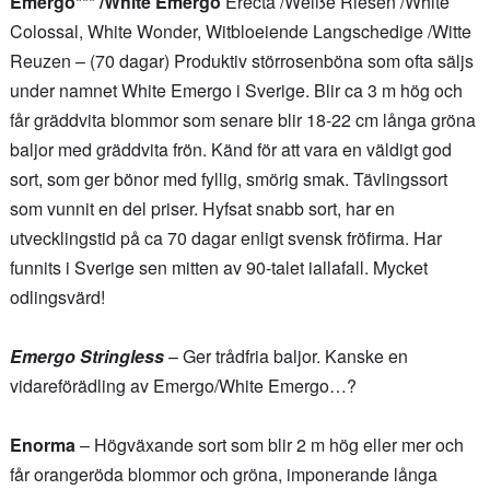
Emergo***
/White Emergo
Erecta /Weiße Riesen /White
Colossal, White Wonder, Witbloeiende Langschedige /Witte
Reuzen – (70 dagar) Produktiv störrosenböna som ofta säljs
under namnet White Emergo i Sverige. Blir ca 3 m hög och
får gräddvita blommor som senare blir 18-22 cm långa gröna
baljor med gräddvita frön. Känd för att vara en väldigt god
sort, som ger bönor med fyllig, smörig smak. Tävlingssort
som vunnit en del priser. Hyfsat snabb sort, har en
utvecklingstid på ca 70 dagar enligt svensk fröfirma. Har
funnits i Sverige sen mitten av 90-talet iallafall. Mycket
odlingsvärd!
Emergo Stringless
– Ger trådfria baljor. Kanske en
vidareförädling av Emergo/White Emergo…?
Enorma
– Högväxande sort som blir 2 m hög eller mer och
får orangeröda blommor och gröna, imponerande långa