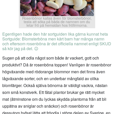
Rosenbönor kallas även för blomsterbönor,
testa att söka på båda de namnen om du
letar frö på hemsidan hos fröfirmorna.
Egentligen hade den här sortguiden lika gärna kunnat heta
Sortguide: Blomsterböna men kärt barn har många namn
och eftersom rosenböna är det officiella namnet enligt SKUD
så kör jag på det. 😉
Sugen på att odla något som både är vackert, gott och
produktivt? Då är rosenböna toppen! Vanligen är rosenbönor
högväxande med rödorange blommor men det finns även
lågväxande sorter, och en underbar mångfald av olika
blomfärger. Också själva bönorna är väldigt vackra, nästan
som små konstverk. Ett fåtal plantor brukar ge rätt mycket
mat (åtminstone om du lyckas skydda plantorna från att bli
uppätna av sniglar och snäckor) och rosenbönor är
dessutom hyfsat lätta att fröodla i större delen av Sverige, en