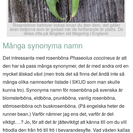
Rosenbönor behöver kokas innan du äter dem, det gäller
även baljorna som är godast när de fortfarande är platta. De
delas ofta på längden vid tillagning i England.
Många synonyma namn
Det intressanta med rosenböna
Phaseolus coccineus
är att
den har så pass många synonymer, det är med andra ord en
mycket älskad växt (men trots det så finns det ändå inte så
många olika namnsorter listade i SKUD som man skulle
kunna tro). Synonyma namn för rosenböna på svenska är
blomsterböna, eldböna, prunkböna, vanlig rosenböna,
störrosenböna och buskrosenböna. (På engelska heter de
runner bean.) Varför nämner jag ens det, varför är det
viktigt….? Jo, för att det är jätteviktigt att känna till om du vill
fröodla den från frö till frö i bevarandesyfte. Vad växten kallas