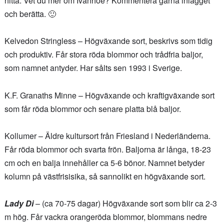
hitta. Vet du mer om Ivanhoe? Kommentera gärna inlägget
och berätta. 🙂
Kelvedon Stringless – Högväxande sort, beskrivs som tidig
och produktiv. Får stora röda blommor och trådfria baljor,
som namnet antyder. Har sålts sen 1993 i Sverige.
K.F. Granaths Minne – Högväxande och kraftigväxande sort
som får röda blommor och senare platta blå baljor.
Kollumer – Äldre kultursort från Friesland i Nederländerna.
Får röda blommor och svarta frön. Baljorna är långa, 18-23
cm och en balja innehåller ca 5-6 bönor. Namnet betyder
kolumn på västfrisisika, så sannolikt en högväxande sort.
Lady Di
– (ca 70-75 dagar) Högväxande sort som blir ca 2-3
m hög. Får vackra orangeröda blommor, blommans nedre