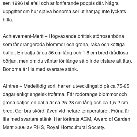
sen 1996 iallafall och är fortfarande poppis där. Några
uppgifter om hur själva bönorna ser ut har jag inte lyckats
hitta.
Achievement-Merit – Högväxande brittisk störrosenböna
som får orangeröda blommor och gröna, raka och köttiga
baljor. En balja är ca 36 cm lång och 1,8 cm bred (trådlösa i
början, men om du väntar för länge så blir de tristare att äta).
Bönorna är lila med svartare stänk.
Aintree – Medeltidig sort, har en utvecklingstid på ca 75-85
dagar enligt engelsk fröfirma. Får rödorange blommor och
gröna baljor, en balja är ca 25-28 cm lång och ca 1,5-2 cm
bred. Ger bra skörd, även vid hetare temperaturer. Fröna är
lila med svartare stänk. Har förärats AGM, Award of Garden
Merit 2006 av RHS, Royal Horticultural Society.