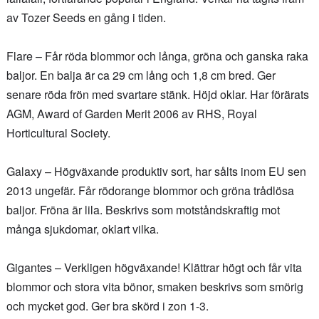
av Tozer Seeds en gång i tiden.
Flare – Får röda blommor och långa, gröna och ganska raka
baljor. En balja är ca 29 cm lång och 1,8 cm bred. Ger
senare röda frön med svartare stänk. Höjd oklar. Har förärats
AGM, Award of Garden Merit 2006 av RHS, Royal
Horticultural Society.
Galaxy – Högväxande produktiv sort, har sålts inom EU sen
2013 ungefär. Får rödorange blommor och gröna trådlösa
baljor. Fröna är lila. Beskrivs som motståndskraftig mot
många sjukdomar, oklart vilka.
Gigantes – Verkligen högväxande! Klättrar högt och får vita
blommor och stora vita bönor, smaken beskrivs som smörig
och mycket god. Ger bra skörd i zon 1-3.