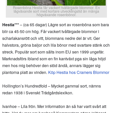
Rosenböna Hestia får vackert tvåfärgade blommor. En
lågväxande sort med kortare utvecklingstid än många
högväxande rosenbönor.
Hestia***
– (ca 65 dagar) Lägre sort av rosenböna som bara
blir ca 45-50 cm hög. Får vackert tvåfärgade blommor i
scharlakansrött och vitt, blommans nedre del är vit. Ger
halvstora, gröna baljor och lila bönor med svartare stänk och
streck. Populär sort som sålts inom EU sen 1999 ungefär.
Marknadsförs ibland som en fin kantväxt pga sin låga höjd
men hos mig behöver den stöd ändå, annars lägger sig
plantorna platt av vinden.
Köp Hestia hos Cramers Blommor
Hollington’s Hundredfold – Mycket gammal sort, nämns
redan 1938 i Svenskt Trädgårdslexikon.
Ivanhoe – Lila frön. Mer information än så har varit svårt att