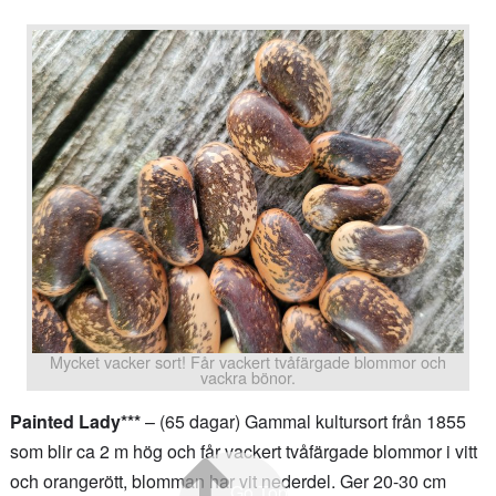
Mycket vacker sort! Får vackert tvåfärgade blommor och
vackra bönor.
Painted Lady***
– (65 dagar) Gammal kultursort från 1855
som blir ca 2 m hög och får vackert tvåfärgade blommor i vitt
och orangerött, blomman har vit nederdel. Ger 20-30 cm
Go Top