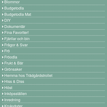
Blommor
Budgetodla
Budgetodla Mat
DIY
Dokumentär
Fina Favoriter!
Fjärilar och bin
Frågor & Svar
Frö
Fröodla
Frukt & Bär
Grönsaker
Hemma hos Trädgårdstrollet
Hiss & Diss
Höst
Inköpsställen
Inredning
Krukväxter