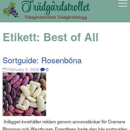
Etikett:
Best of All
Sortguide: Rosenböna
0
February 3, 2026
-Inlägget innehåller reklam genom annonslänkar för Cramers
Blommor och Wexthuset- Egentligen hade den här sortguiden