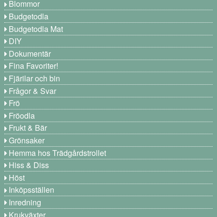
Blommor
Budgetodla
Budgetodla Mat
DIY
Dokumentär
Fina Favoriter!
Fjärilar och bin
Frågor & Svar
Frö
Fröodla
Frukt & Bär
Grönsaker
Hemma hos Trädgårdstrollet
Hiss & Diss
Höst
Inköpsställen
Inredning
Krukväxter