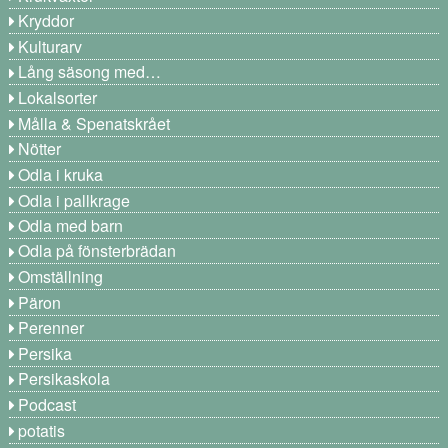
Kryddor
Kulturarv
Lång säsong med…
Lokalsorter
Målla & Spenatskrået
Nötter
Odla i kruka
Odla i pallkrage
Odla med barn
Odla på fönsterbrädan
Omställning
Päron
Perenner
Persika
Persikaskola
Podcast
potatis