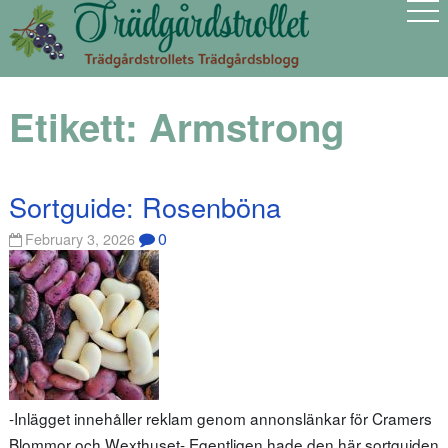
Etikett:
Armstrong
Sortguide: Rosenböna
0
February 3, 2026
-Inlägget innehåller reklam genom annonslänkar för Cramers
Blommor och Wexthuset- Egentligen hade den här sortguiden