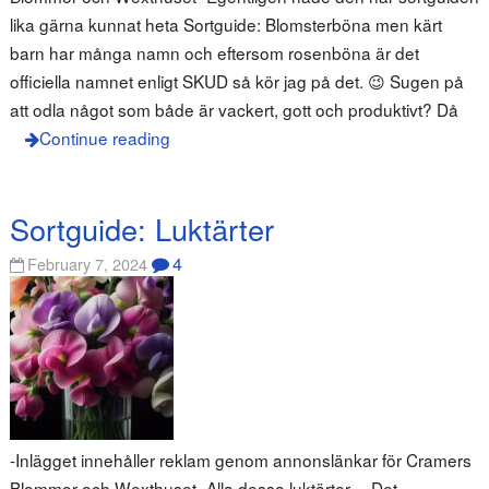
lika gärna kunnat heta Sortguide: Blomsterböna men kärt
barn har många namn och eftersom rosenböna är det
officiella namnet enligt SKUD så kör jag på det. 😉 Sugen på
att odla något som både är vackert, gott och produktivt? Då
Continue reading
Sortguide: Luktärter
4
February 7, 2024
-Inlägget innehåller reklam genom annonslänkar för Cramers
Blommor och Wexthuset- Alla dessa luktärter… Det