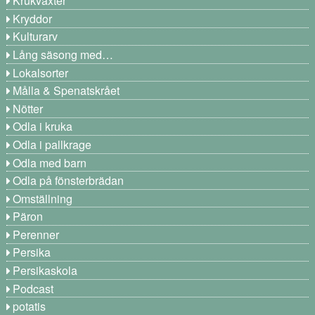
Krukväxter
Kryddor
Kulturarv
Lång säsong med…
Lokalsorter
Målla & Spenatskrået
Nötter
Odla i kruka
Odla i pallkrage
Odla med barn
Odla på fönsterbrädan
Omställning
Päron
Perenner
Persika
Persikaskola
Podcast
potatis