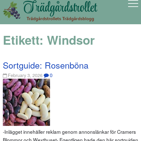
Etikett:
Windsor
Sortguide: Rosenböna
0
February 3, 2026
-Inlägget innehåller reklam genom annonslänkar för Cramers
Blommor och Wexthuset- Egentligen hade den här sortguiden