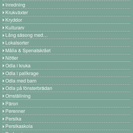
Inredning
Krukväxter
Kryddor
Kulturarv
Lång säsong med…
Lokalsorter
Målla & Spenatskrået
Nötter
Odla i kruka
Odla i pallkrage
Odla med barn
Odla på fönsterbrädan
Omställning
Päron
Perenner
Persika
Persikaskola