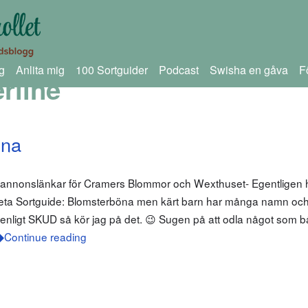
g
Anlita mig
100 Sortguider
Podcast
Swisha en gåva
F
rline
öna
m annonslänkar för Cramers Blommor och Wexthuset- Egentligen
 heta Sortguide: Blomsterböna men kärt barn har många namn oc
 enligt SKUD så kör jag på det. 😉 Sugen på att odla något som b
Continue reading