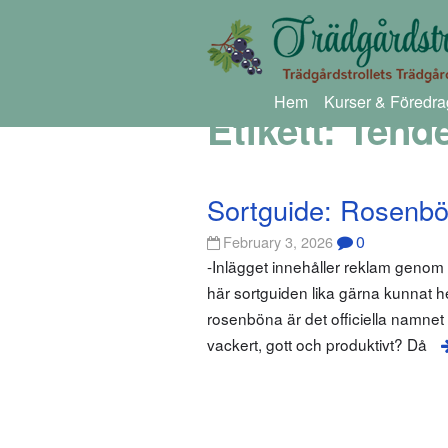
Hem
Kurser & Föredra
Etikett:
Tende
Sortguide: Rosenb
0
February 3, 2026
-Inlägget innehåller reklam geno
här sortguiden lika gärna kunnat
rosenböna är det officiella namnet
vackert, gott och produktivt? Då