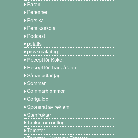
Päron
Perenner
Persika
Persikaskola
Podcast
potatis
provsmakning
Recept för Köket
Recept för Trädgården
Såhär odlar jag
Sommar
Sommarblommor
Sortguide
Sponsrat av reklam
Stenfrukter
Tankar om odling
Tomater