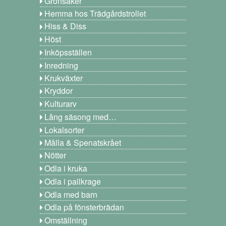
Grönsaker
Hemma hos Trädgårdstrollet
Hiss & Diss
Höst
Inköpsställen
Inredning
Krukväxter
Kryddor
Kulturarv
Lång säsong med…
Lokalsorter
Målla & Spenatskrået
Nötter
Odla i kruka
Odla i pallkrage
Odla med barn
Odla på fönsterbrädan
Omställning