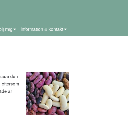
ölj mig
Information & kontakt
 hade den
h eftersom
åde är