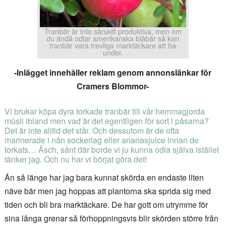
Tranbär är inte särskilt produktiva, men om
du ändå odlar amerikanska blåbär så kan
tranbär vara trevliga marktäckare att ha
under.
-Inlägget innehåller reklam genom annonslänkar för
Cramers Blommor-
Vi brukar köpa dyra torkade tranbär till vår hemmagjorda
müsli ibland men vad är det egentligen för sort i påsarna?
Det är inte alltid det står. Och dessutom är de ofta
marinerade i nån sockerlag eller ananasjuice innan de
torkats… Äsch, sånt där borde vi ju kunna odla själva istället
tänker jag. Och nu har vi börjat göra det!
Än så länge har jag bara kunnat skörda en endaste liten
näve bär men jag hoppas att plantorna ska sprida sig med
tiden och bli bra marktäckare. De har gott om utrymme för
sina långa grenar så förhoppningsvis blir skörden större från