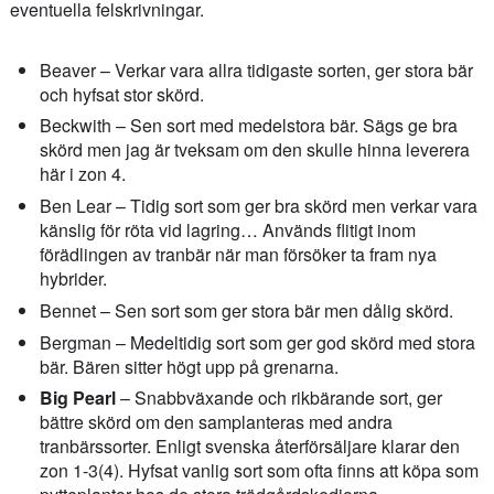
eventuella felskrivningar.
Beaver – Verkar vara allra tidigaste sorten, ger stora bär
och hyfsat stor skörd.
Beckwith – Sen sort med medelstora bär. Sägs ge bra
skörd men jag är tveksam om den skulle hinna leverera
här i zon 4.
Ben Lear – Tidig sort som ger bra skörd men verkar vara
känslig för röta vid lagring… Används flitigt inom
förädlingen av tranbär när man försöker ta fram nya
hybrider.
Bennet – Sen sort som ger stora bär men dålig skörd.
Bergman – Medeltidig sort som ger god skörd med stora
bär. Bären sitter högt upp på grenarna.
Big Pearl
– Snabbväxande och rikbärande sort, ger
bättre skörd om den samplanteras med andra
tranbärssorter. Enligt svenska återförsäljare klarar den
zon 1-3(4). Hyfsat vanlig sort som ofta finns att köpa som