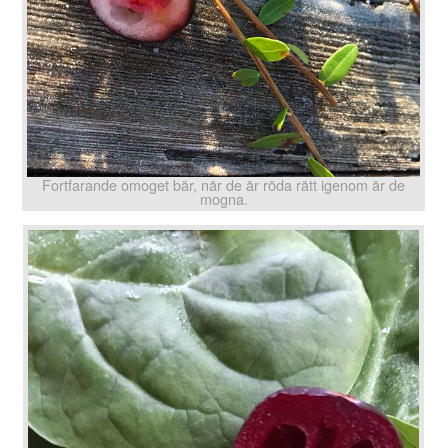
Fortfarande omoget bär, när de är röda rätt igenom är de
mogna.