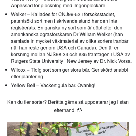
Anpassad för plockning med lingonplockare.
Welker – Kallades för CNJ99-52 i försöksstadiet,
patentsökt sort men i skrivande stund har den inte
registrerats. En ganska ny sort som är döpt efter den
amerikanska ogräsforskaren Dr William Welker (han
samlade in mycket växtmaterial av olika sorters tranbär
när han reste genom USA och Canada). Den är en
korsning mellan NJS98-34 och #35 framtagen i USA av
Rutgers State University i New Jersey av Dr. Nick Vorsa.
Wilcox – Tidig sort som ger stora bär. Ger skörd snabbt
efter plantering.
Yellow Bell – Vackert gula bär. Ovanlig!
Kan du fler sorter? Berätta gärna så uppdaterar jag listan
efterhand. 🙂