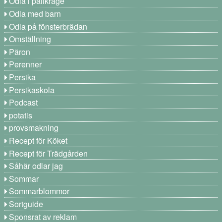
Odla i pallkrage
Odla med barn
Odla på fönsterbrädan
Omställning
Päron
Perenner
Persika
Persikaskola
Podcast
potatis
provsmakning
Recept för Köket
Recept för Trädgården
Såhär odlar jag
Sommar
Sommarblommor
Sortguide
Sponsrat av reklam