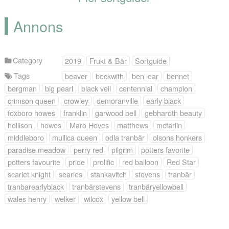
Annons
Category
2019
Frukt & Bär
Sortguide
Tags
beaver
beckwith
ben lear
bennet
bergman
big pearl
black veil
centennial
champion
crimson queen
crowley
demoranville
early black
foxboro howes
franklin
garwood bell
gebhardth beauty
hollison
howes
Maro Hoves
matthews
mcfarlin
middleboro
mullica queen
odla tranbär
olsons honkers
paradise meadow
perry red
pilgrim
potters favorite
potters favourite
pride
prolific
red balloon
Red Star
scarlet knight
searles
stankavitch
stevens
tranbär
tranbarearlyblack
tranbärstevens
tranbäryellowbell
wales henry
welker
wilcox
yellow bell