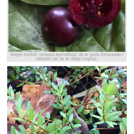
Moget tranbär (ovanpå spenatblad, de är goda finhackade i
sallader när de är riktigt mogna).