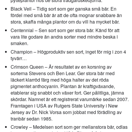
pytteplantor hos de stora trädgårdskedjorna.
Black Veil – Tidig sort som ger ganska små bär. En
fördel med små bär är att de ofta mognar snabbare än
stora, skaffa många plantor om du vill ha mycket bär.
Centennial – Sen sort som ger stora bär. Känd för att
vara lite godare än andra sorter med mindre beska i
smaken.
Champion – Högproduktiv sen sort, inget för mig i zon 4
tyvärr…
Crimson Queen – Är resultatet av en korsning av
sorterna Stevens och Ben Lear. Ger stora bär med
läckert klarröd färg med höga halter av det röda
pigmentet anthocyanin. Plantan är kraftigväxande,
etablerar sig snabbt och växer fort. Ger pålitliga, jämna
skördar. Namnet är ett registrerat varumärke sedan 2007.
Framtagen i USA av Rutgers State University i New
Jersey av Dr. Nick Vorsa som jobbat med förädling av
tranbär sedan 1985.
Crowley – Medelsen sort som ger mellanstora bär, odlas