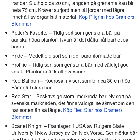
tranbär. Sluthöjd ca 20 cm, längden på grenarna kan bli
hela 75 cm. Kräver surjord men tål jordar med lägre
innehåll av organiskt material.
Köp Pilgrim hos Cramers
Blommor
Potter´s Favorite – Tidig sort som ger stora bär på
ganska höga plantor. Tyvärr är det dålig hållbarhet på
bären.
Pride – Medeltidig sort som ger päronformade bär.
Prolific – Tidig sort som ger stora bär med väldigt god
smak. Plantorna är kraftigväxande.
Red Balloon – Rödrosa, ny sort som blir ca 30 cm hög.
Får rejält stora bär!
Red Star – Beskrivs ge stora, mörkröda bär. Ny sort på
svenska marknaden, det finns väldigt lite skrivet om den
här sorten än så länge.
Köp Red Star hos Cramers
Blommor
Scarlet Knight – Framtagen i USA av Rutgers State
University i New Jersey av Dr. Nick Vorsa. Ger mörka bär
med hög halt av anthocyaniner. Bären är riktigt stora och