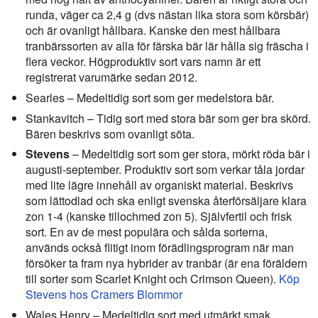
runda, väger ca 2,4 g (dvs nästan lika stora som körsbär)
och är ovanligt hållbara. Kanske den mest hållbara
tranbärssorten av alla för färska bär lär hålla sig fräscha i
flera veckor. Högproduktiv sort vars namn är ett
registrerat varumärke sedan 2012.
Searles – Medeltidig sort som ger medelstora bär.
Stankavitch – Tidig sort med stora bär som ger bra skörd.
Bären beskrivs som ovanligt söta.
Stevens
– Medeltidig sort som ger stora, mörkt röda bär i
augusti-september. Produktiv sort som verkar tåla jordar
med lite lägre innehåll av organiskt material. Beskrivs
som lättodlad och ska enligt svenska återförsäljare klara
zon 1-4 (kanske tillochmed zon 5). Självfertil och frisk
sort. En av de mest populära och sålda sorterna,
används också flitigt inom förädlingsprogram när man
försöker ta fram nya hybrider av tranbär (är ena föräldern
till sorter som Scarlet Knight och Crimson Queen).
Köp
Stevens hos Cramers Blommor
Wales Henry – Medeltidig sort med utmärkt smak.