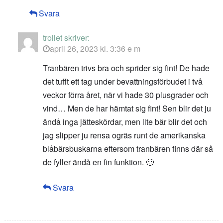
Svara
trollet
skriver:
april 26, 2023 kl. 3:36 e m
Tranbären trivs bra och sprider sig fint! De hade
det tufft ett tag under bevattningsförbudet i två
veckor förra året, när vi hade 30 plusgrader och
vind… Men de har hämtat sig fint! Sen blir det ju
ändå inga jätteskördar, men lite bär blir det och
jag slipper ju rensa ogräs runt de amerikanska
blåbärsbuskarna eftersom tranbären finns där så
de fyller ändå en fin funktion. 🙂
Svara