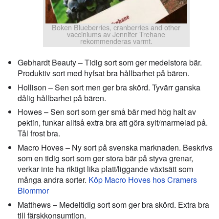
Boken Blueberries, cranberries and other
vacciniums av Jennifer Trehane
rekommenderas varmt.
Gebhardt Beauty – Tidig sort som ger medelstora bär.
Produktiv sort med hyfsat bra hållbarhet på bären.
Hollison – Sen sort men ger bra skörd. Tyvärr ganska
dålig hållbarhet på bären.
Howes – Sen sort som ger små bär med hög halt av
pektin, funkar alltså extra bra att göra sylt/marmelad på.
Tål frost bra.
Macro Hoves – Ny sort på svenska marknaden. Beskrivs
som en tidig sort som ger stora bär på styva grenar,
verkar inte ha riktigt lika platt/liggande växtsätt som
många andra sorter.
Köp Macro Hoves hos Cramers
Blommor
Matthews – Medeltidig sort som ger bra skörd. Extra bra
till färskkonsumtion.