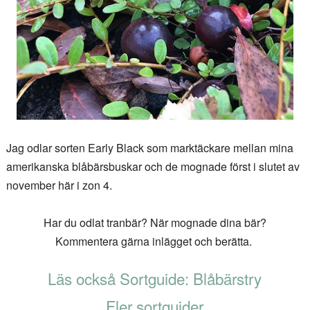
Jag odlar sorten Early Black som marktäckare mellan mina
amerikanska blåbärsbuskar och de mognade först i slutet av
november här i zon 4.
Har du odlat tranbär? När mognade dina bär?
Kommentera gärna inlägget och berätta.
Läs också Sortguide: Blåbärstry
Fler sortguider