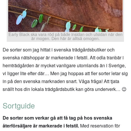
Early Black ska vara röd på både insidan och utsidan när den
är mogen. Den här är alltså omogen.
De sorter som jag hittat i svenska trädgårdsbutiker och
svenska nätshoppar är markerade i fetstil. Att odla tranbär i
hemträdgården är mycket vanligare utomlands än i Sverige,
vi ligger lite efter där… Men jag hoppas att fler sorter letar sig
in på den svenska marknaden snart. Våga fråga! Att tjata
snällt hos din lokala trädgårdsbutik kan göra underverk… 😉
Sortguide
De sorter som verkar gå att få tag på hos svenska
återförsäljare är markerade i fetstil.
Med reservation för