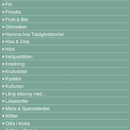
Frö
Fröodla
Frukt & Bär
Grönsaker
Hemma hos Trädgårdstrollet
Hiss & Diss
Höst
Inköpsställen
Inredning
Krukväxter
Kryddor
Kulturarv
Lång säsong med…
Lokalsorter
Målla & Spenatskrået
Nötter
Odla i kruka