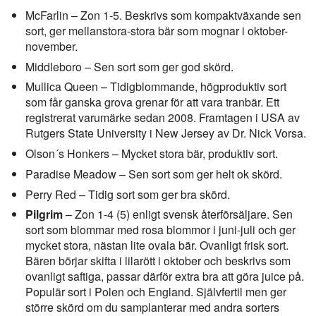
McFarlin – Zon 1-5. Beskrivs som kompaktväxande sen
sort, ger mellanstora-stora bär som mognar i oktober-
november.
Middleboro – Sen sort som ger god skörd.
Mullica Queen – Tidigblommande, högproduktiv sort
som får ganska grova grenar för att vara tranbär. Ett
registrerat varumärke sedan 2008. Framtagen i USA av
Rutgers State University i New Jersey av Dr. Nick Vorsa.
Olson´s Honkers – Mycket stora bär, produktiv sort.
Paradise Meadow – Sen sort som ger helt ok skörd.
Perry Red – Tidig sort som ger bra skörd.
Pilgrim
– Zon 1-4 (5) enligt svensk återförsäljare. Sen
sort som blommar med rosa blommor i juni-juli och ger
mycket stora, nästan lite ovala bär. Ovanligt frisk sort.
Bären börjar skifta i lilarött i oktober och beskrivs som
ovanligt saftiga, passar därför extra bra att göra juice på.
Populär sort i Polen och England. Självfertil men ger
större skörd om du samplanterar med andra sorters