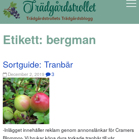
Etikett:
bergman
Sortguide: Tranbär
3
December 2, 2019
-Inlägget innehåller reklam genom annonslänkar för Cramers
Blommor- Vi brukar köpa dyra torkade tranbär till vår