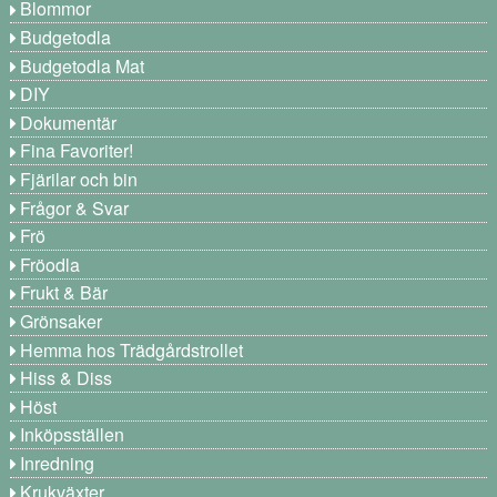
Blommor
Budgetodla
Budgetodla Mat
DIY
Dokumentär
Fina Favoriter!
Fjärilar och bin
Frågor & Svar
Frö
Fröodla
Frukt & Bär
Grönsaker
Hemma hos Trädgårdstrollet
Hiss & Diss
Höst
Inköpsställen
Inredning
Krukväxter