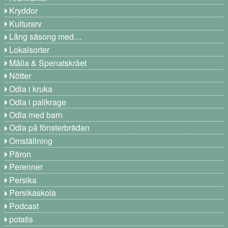
Kryddor
Kulturarv
Lång säsong med…
Lokalsorter
Målla & Spenatskrået
Nötter
Odla i kruka
Odla i pallkrage
Odla med barn
Odla på fönsterbrädan
Omställning
Päron
Perenner
Persika
Persikaskola
Podcast
potatis