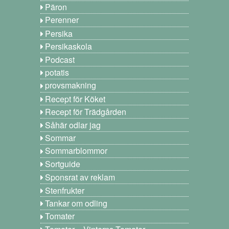
Päron
Perenner
Persika
Persikaskola
Podcast
potatis
provsmakning
Recept för Köket
Recept för Trädgården
Såhär odlar jag
Sommar
Sommarblommor
Sortguide
Sponsrat av reklam
Stenfrukter
Tankar om odling
Tomater