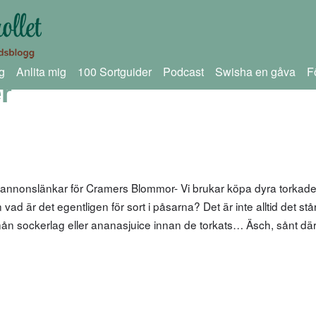
g
Anlita mig
100 Sortguider
Podcast
Swisha en gåva
F
r
annonslänkar för Cramers Blommor- Vi brukar köpa dyra torkade t
d är det egentligen för sort i påsarna? Det är inte alltid det stå
ån sockerlag eller ananasjuice innan de torkats… Äsch, sånt där 