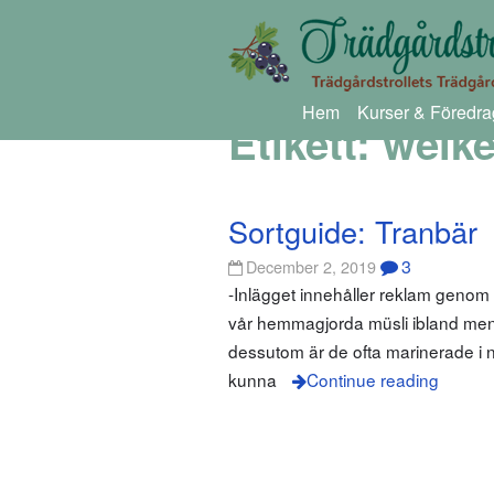
Hem
Kurser & Föredra
Etikett:
welke
Sortguide: Tranbär
3
December 2, 2019
-Inlägget innehåller reklam genom 
vår hemmagjorda müsli ibland men va
dessutom är de ofta marinerade i n
kunna
Continue reading