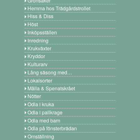
Grönsaker
Hemma hos Trädgårdstrollet
Hiss & Diss
Höst
Inköpsställen
Inredning
Krukväxter
Kryddor
Kulturarv
Lång säsong med…
Lokalsorter
Målla & Spenatskrået
Nötter
Odla i kruka
Odla i pallkrage
Odla med barn
Odla på fönsterbrädan
Omställning