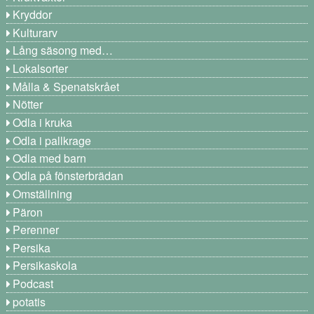
Kryddor
Kulturarv
Lång säsong med…
Lokalsorter
Målla & Spenatskrået
Nötter
Odla i kruka
Odla i pallkrage
Odla med barn
Odla på fönsterbrädan
Omställning
Päron
Perenner
Persika
Persikaskola
Podcast
potatis