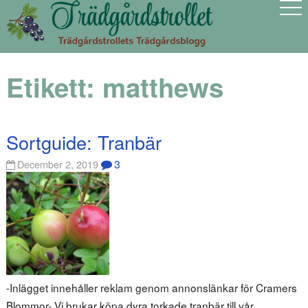
Etikett:
matthews
Sortguide: Tranbär
3
December 2, 2019
-Inlägget innehåller reklam genom annonslänkar för Cramers
Blommor- Vi brukar köpa dyra torkade tranbär till vår