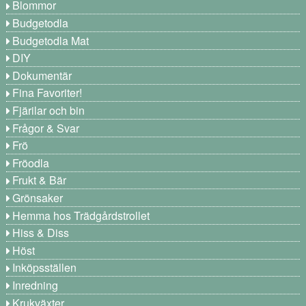
Blommor
Budgetodla
Budgetodla Mat
DIY
Dokumentär
Fina Favoriter!
Fjärilar och bin
Frågor & Svar
Frö
Fröodla
Frukt & Bär
Grönsaker
Hemma hos Trädgårdstrollet
Hiss & Diss
Höst
Inköpsställen
Inredning
Krukväxter