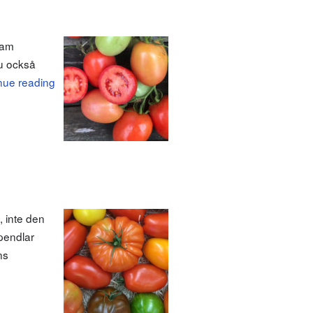
fram
u också
nue reading
, inte den
pendlar
ns