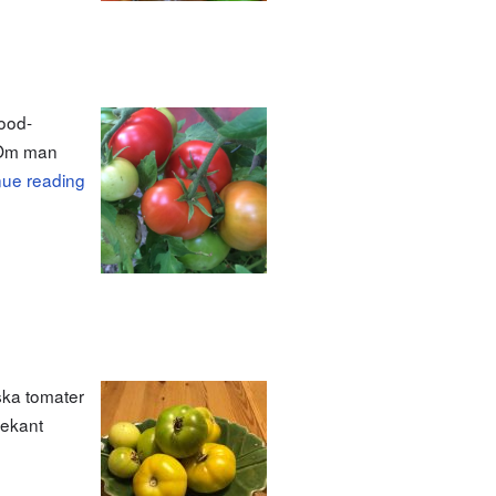
food-
. Om man
nue reading
rska tomater
bekant