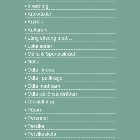
Inredning
Krukväxter
Kryddor
Kulturarv
Lång säsong med…
Lokalsorter
Målla & Spenatskrået
Nötter
Odla i kruka
Odla i pallkrage
Odla med barn
Odla på fönsterbrädan
Omställning
Päron
Perenner
Persika
Persikaskola