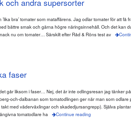
k och andra supersorter
am ’lika bra’ tomater som mataffärens. Jag odlar tomater för att få 
ed bättre smak och gärna högre näringsinnehåll. Och det kan d
 snack nu om tomater… Särskilt efter Råd & Röns test av
Conti
ka faser
det går liksom i faser… Nej, det är inte odlingsresan jag tänker på
a berg-och-dalbanan som tomatodlingen ger när man som odlare 
 (i takt med väderväxlingar och skadedjursangrepp). Själva planta
 hängivna tomatodlare ha
Continue reading