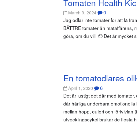
Tomaten Health Kic
0
March 9, 2024
Jag odlar inte tomater för att få fr
BÄTTRE tomater än mataffärens, m
göra, om du vill. 🙂 Det är mycket
En tomatodlares oli
6
April 1, 2020
Det är lustigt det där med tomater, 
där härliga underbara emotionell
mellan hopp, eufori och förtvivlan
utvecklingscykel brukar de flesta