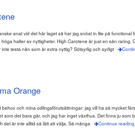
tene
ke anat vid det här laget så har jag snöat in lite på functional 
 höga halter av nyttigheter. High Carotene är just en sån raring
inte testa nån som är extra nyttig? Sötsyrlig och syrligt
Conti
ema Orange
tt behov och mina odlingsförutsättningar: jag vill ha så mycket fä
et som det bara går, och jag har inget växthus. Det finns ju som 
et är inte alltid så lätt att välja. Så många
Continue reading