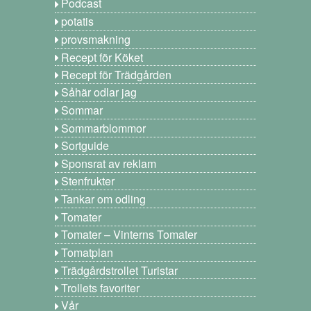
Podcast
potatis
provsmakning
Recept för Köket
Recept för Trädgården
Såhär odlar jag
Sommar
Sommarblommor
Sortguide
Sponsrat av reklam
Stenfrukter
Tankar om odling
Tomater
Tomater – Vinterns Tomater
Tomatplan
Trädgårdstrollet Turistar
Trollets favoriter
Vår