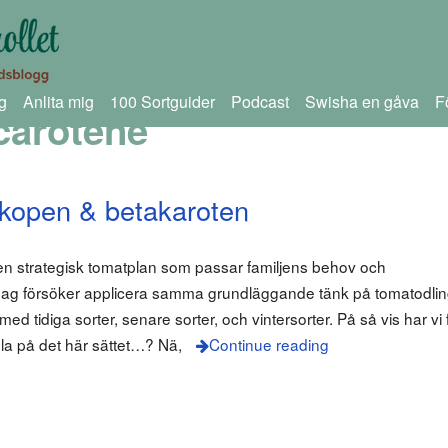
g
Anlita mig
100 Sortguider
Podcast
Swisha en gåva
F
carotene
kopen & betakaroten
 en strategisk tomatplan som passar familjens behov och
: Jag försöker applicera samma grundläggande tänk på tomatodl
 tidiga sorter, senare sorter, och vintersorter. På så vis har vi
la på det här sättet…? Nä,
Continue reading