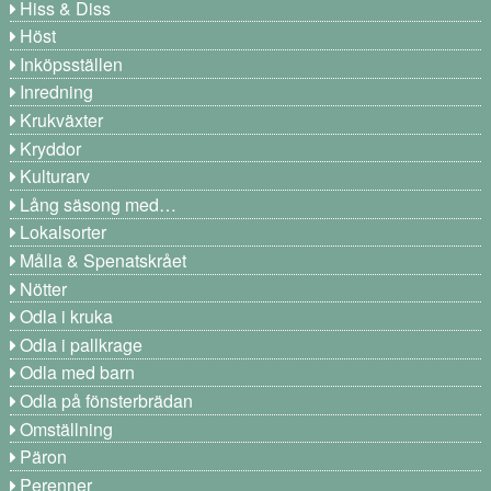
Hiss & Diss
Höst
Inköpsställen
Inredning
Krukväxter
Kryddor
Kulturarv
Lång säsong med…
Lokalsorter
Målla & Spenatskrået
Nötter
Odla i kruka
Odla i pallkrage
Odla med barn
Odla på fönsterbrädan
Omställning
Päron
Perenner