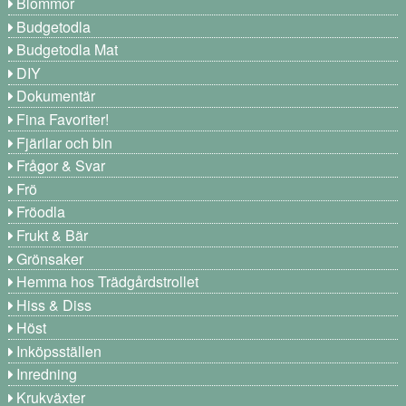
Blommor
Budgetodla
Budgetodla Mat
DIY
Dokumentär
Fina Favoriter!
Fjärilar och bin
Frågor & Svar
Frö
Fröodla
Frukt & Bär
Grönsaker
Hemma hos Trädgårdstrollet
Hiss & Diss
Höst
Inköpsställen
Inredning
Krukväxter