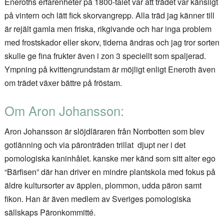
Eneroths erfarenheter på 1800-talet var att trädet var känsligt
på vintern och lätt fick skorvangrepp. Alla träd jag känner till
är rejält gamla men friska, rikgivande och har inga problem
med frostskador eller skorv, tiderna ändras och jag tror sorten
skulle ge fina frukter även i zon 3 speciellt som spaljerad.
Ympning på kvittengrundstam är möjligt enligt Eneroth även
om trädet växer bättre på fröstam.
Om Aron Johansson:
Aron Johansson är slöjdläraren från Norrbotten som blev
gotlänning och via päronträden trillat djupt ner i det
pomologiska kaninhålet. kanske mer känd som sitt alter ego
“Bärfisen” där han driver en mindre plantskola med fokus på
äldre kultursorter av äpplen, plommon, udda päron samt
fikon. Han är även medlem av Sveriges pomologiska
sällskaps Päronkommitté.