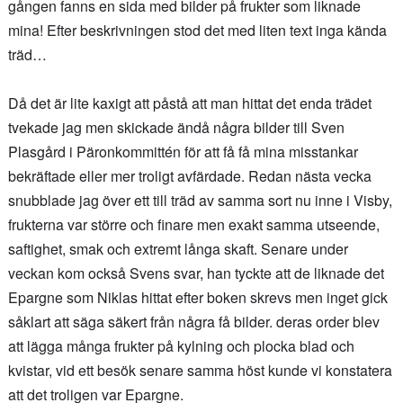
gången fanns en sida med bilder på frukter som liknade
mina! Efter beskrivningen stod det med liten text inga kända
träd…
Då det är lite kaxigt att påstå att man hittat det enda trädet
tvekade jag men skickade ändå några bilder till Sven
Plasgård i Päronkommittén för att få få mina misstankar
bekräftade eller mer troligt avfärdade. Redan nästa vecka
snubblade jag över ett till träd av samma sort nu inne i Visby,
frukterna var större och finare men exakt samma utseende,
saftighet, smak och extremt långa skaft. Senare under
veckan kom också Svens svar, han tyckte att de liknade det
Epargne som Niklas hittat efter boken skrevs men inget gick
såklart att säga säkert från några få bilder. deras order blev
att lägga många frukter på kylning och plocka blad och
kvistar, vid ett besök senare samma höst kunde vi konstatera
att det troligen var Epargne.