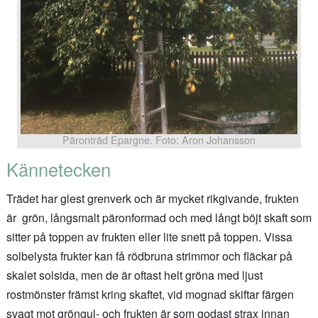
Päronträd Epargne. Foto: Aron Johansson
Kännetecken
Trädet har glest grenverk och är mycket rikgivande, frukten
är grön, långsmalt päronformad och med långt böjt skaft som
sitter på toppen av frukten eller lite snett på toppen. Vissa
solbelysta frukter kan få rödbruna strimmor och fläckar på
skalet solsida, men de är oftast helt gröna med ljust
rostmönster främst kring skaftet, vid mognad skiftar färgen
svagt mot gröngul- och frukten är som godast strax innan