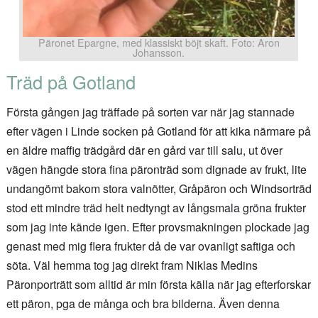
Päronet Epargne, med klassiskt böjt skaft. Foto: Aron
Johansson.
Träd på Gotland
Första gången jag träffade på sorten var när jag stannade
efter vägen i Linde socken på Gotland för att kika närmare på
en äldre maffig trädgård där en gård var till salu, ut över
vägen hängde stora fina päronträd som dignade av frukt, lite
undangömt bakom stora valnötter, Gråpäron och Windsorträd
stod ett mindre träd helt nedtyngt av långsmala gröna frukter
som jag inte kände igen. Efter provsmakningen plockade jag
genast med mig flera frukter då de var ovanligt saftiga och
söta. Väl hemma tog jag direkt fram Niklas Medins
Päronporträtt som alltid är min första källa när jag efterforskar
ett päron, pga de många och bra bilderna. Även denna