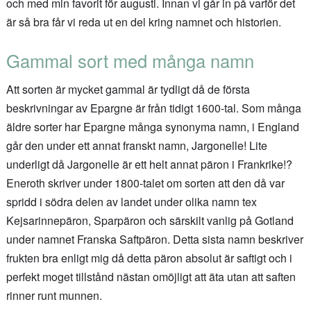
och med min favorit för augusti. Innan vi går in på varför det
är så bra får vi reda ut en del kring namnet och historien.
Gammal sort med många namn
Att sorten är mycket gammal är tydligt då de första
beskrivningar av Epargne är från tidigt 1600-tal. Som många
äldre sorter har Epargne många synonyma namn, i England
går den under ett annat franskt namn, Jargonelle! Lite
underligt då Jargonelle är ett helt annat päron i Frankrike!?
Eneroth skriver under 1800-talet om sorten att den då var
spridd i södra delen av landet under olika namn tex
Kejsarinnepäron, Sparpäron och särskilt vanlig på Gotland
under namnet Franska Saftpäron. Detta sista namn beskriver
frukten bra enligt mig då detta päron absolut är saftigt och i
perfekt moget tillstånd nästan omöjligt att äta utan att saften
rinner runt munnen.