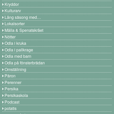
Kryddor
Kulturarv
Lång säsong med…
Lokalsorter
Målla & Spenatskrået
Nötter
Odla i kruka
Odla i pallkrage
Odla med barn
Odla på fönsterbrädan
Omställning
Päron
Perenner
Persika
Persikaskola
Podcast
potatis