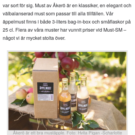
var sort för sig. Must av Åkerö är en klassiker, en elegant och
välbalanserad must som passar till alla tillfällen. Vår
äppelmust finns i både 3-liters bag-in-box och småflaskor på
25 cl. Flera av våra muster har vunnit priser vid Must-SM –
något vi är mycket stolta över.
Åkerö är ett bra mustäpple. Foto: Hvita Pigan -Scharlotte