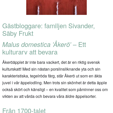
Gästbloggare: familjen Sivander,
Säby Frukt
Malus domestica ’Å
kerö’
– Ett
kulturarv att bevara
Åkeröäpplet är inte bara vackert, det är en riktig svensk
kulturskatt! Med sin nästan porslinsliknande yta och sin
karakteristiska, tegelröda färg, står Åkerö ut som en äkta
juvel i vår äppelodling. Men trots sin skönhet är detta äpple
också skört och känsligt – en kvalitet som påminner oss om
vikten av att vårda och bevara våra äldre äppelsorter.
Från 1700-talet