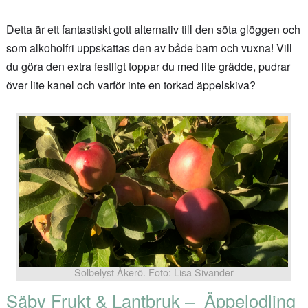
Detta är ett fantastiskt gott alternativ till den söta glöggen och
som alkoholfri uppskattas den av både barn och vuxna! Vill
du göra den extra festligt toppar du med lite grädde, pudrar
över lite kanel och varför inte en torkad äppelskiva?
Solbelyst Åkerö. Foto: Lisa Sivander
Säby Frukt & Lantbruk – Äppelodling