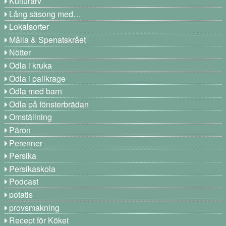
Kulturarv
Lång säsong med…
Lokalsorter
Målla & Spenatskrået
Nötter
Odla i kruka
Odla i pallkrage
Odla med barn
Odla på fönsterbrädan
Omställning
Päron
Perenner
Persika
Persikaskola
Podcast
potatis
provsmakning
Recept för Köket