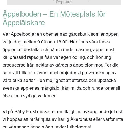
Peppare
Äppelboden – En Mötesplats för
Äppelälskare
Vår Äppelbod är en obemannad gårdsbutik som är öppen
varje dag mellan 9:00 och 18:00. Här finns våra färska
äpplen att beställa och hämta under säsong, äppelmust,
kallpressad rapsolja från vår egen odling, och honung
producerad från nektar av gårdens äppelblommor. För dig
som vill hitta din favoritmust erbjuder vi provsmakning av
våra olika sorter – en möjlighet att utforska och upptäcka
svenska äpplenas mångfald, från milda och runda toner till
friska och syrliga varianter
Vi på Säby Frukt önskar er en riktigt fin, avkopplande jul och
vi hoppas att ni får njuta av härlig Åkerömust eller varför inte
en värmande äppelglögg under julhelgerna!