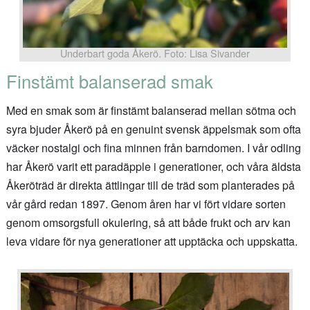
Underbart goda Åkerö. Foto: Lisa Sivander
Finstämt balanserad smak
Med en smak som är finstämt balanserad mellan sötma och
syra bjuder Åkerö på en genuint svensk äppelsmak som ofta
väcker nostalgi och fina minnen från barndomen. I vår odling
har Åkerö varit ett paradäpple i generationer, och våra äldsta
Åkeröträd är direkta ättlingar till de träd som planterades på
vår gård redan 1897. Genom åren har vi fört vidare sorten
genom omsorgsfull okulering, så att både frukt och arv kan
leva vidare för nya generationer att upptäcka och uppskatta.