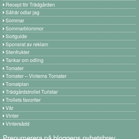
Recept för Trädgården
Såhär odlar jag
Sommar
Sommarblommor
Sortguide
Sponsrat av reklam
Stenfrukter
Tankar om odling
Tomater
Tomater – Vinterns Tomater
Tomatplan
Trädgårdstrollet Turistar
Trollets favoriter
Vår
Vinter
Vintersådd
Prenumerera på bloggens nyhetsbrev