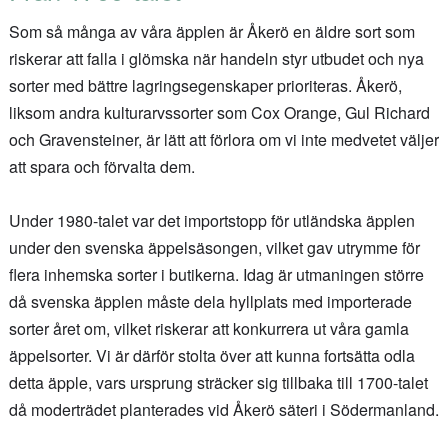
Som så många av våra äpplen är Åkerö en äldre sort som
riskerar att falla i glömska när handeln styr utbudet och nya
sorter med bättre lagringsegenskaper prioriteras. Åkerö,
liksom andra kulturarvssorter som Cox Orange, Gul Richard
och Gravensteiner, är lätt att förlora om vi inte medvetet väljer
att spara och förvalta dem.
Under 1980-talet var det importstopp för utländska äpplen
under den svenska äppelsäsongen, vilket gav utrymme för
flera inhemska sorter i butikerna. Idag är utmaningen större
då svenska äpplen måste dela hyllplats med importerade
sorter året om, vilket riskerar att konkurrera ut våra gamla
äppelsorter. Vi är därför stolta över att kunna fortsätta odla
detta äpple, vars ursprung sträcker sig tillbaka till 1700-talet
då moderträdet planterades vid Åkerö säteri i Södermanland.