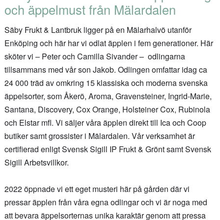
och äppelmust från Mälardalen
Säby Frukt & Lantbruk ligger på en Mälarhalvö utanför
Enköping och här har vi odlat äpplen i fem generationer. Här
sköter vi – Peter och Camilla Sivander – odlingarna
tillsammans med vår son Jakob. Odlingen omfattar idag ca
24 000 träd av omkring 15 klassiska och moderna svenska
äppelsorter, som Åkerö, Aroma, Gravensteiner, Ingrid-Marie,
Santana, Discovery, Cox Orange, Holsteiner Cox, Rubinola
och Elstar mfl. Vi säljer våra äpplen direkt till Ica och Coop
butiker samt grossister i Mälardalen. Vår verksamhet är
certifierad enligt Svensk Sigill IP Frukt & Grönt samt Svensk
Sigill Arbetsvillkor.
2022 öppnade vi ett eget musteri här på gården där vi
pressar äpplen från våra egna odlingar och vi är noga med
att bevara äppelsorternas unika karaktär genom att pressa