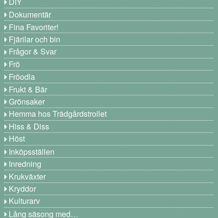
DIY
Dokumentär
Fina Favoriter!
Fjärilar och bin
Frågor & Svar
Frö
Fröodla
Frukt & Bär
Grönsaker
Hemma hos Trädgårdstrollet
Hiss & Diss
Höst
Inköpsställen
Inredning
Krukväxter
Kryddor
Kulturarv
Lång säsong med…