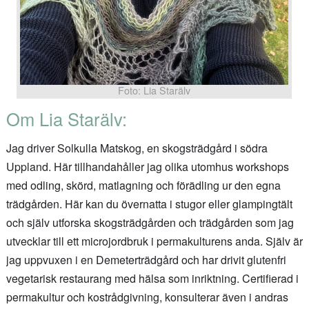
Foto: Lia Starälv
Om Lia Starälv:
Jag driver Solkulla Matskog, en skogsträdgård i södra
Uppland. Här tillhandahåller jag olika utomhus workshops
med odling, skörd, matlagning och förädling ur den egna
trädgården. Här kan du övernatta i stugor eller glampingtält
och själv utforska skogsträdgården och trädgården som jag
utvecklar till ett microjordbruk i permakulturens anda. Själv är
jag uppvuxen i en Demeterträdgård och har drivit glutenfri
vegetarisk restaurang med hälsa som inriktning. Certifierad i
permakultur och kostrådgivning, konsulterar även i andras