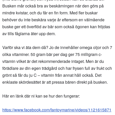
Busken mår också bra av beskärningen när den görs på
mindre kvistar, och du får en fin form. Med fler buskar
behöver du inte beskära varje år eftersom en välmående
buske ger ett överflöd av bär som också ögonen kan fröjdas
av tills fåglarna äter upp dem.
Varför ska vi äta dem då? Jo de innehåller omega oljor och 7
olika vitaminer. 50 gram bär per dag ger 75 milligram c-
vitamin vilket är det rekommenderade intaget. Men är du
förädlare av din egen trädgård och har frysen full av frukt och
grönt så får du ju C – vitamin från annat håll också. Det
enklaste skördesättet är att pressa bären direkt på busken.
Här en länk där ni kan se hur den fungerar:
https://www.facebook.com/fantoymarine/videos/1121615871