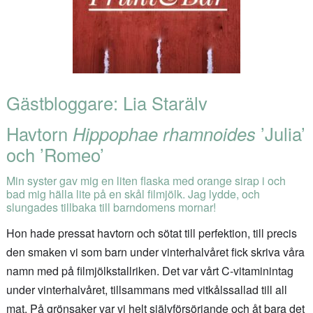
Gästbloggare: Lia Starälv
Havtorn
Hippophae rhamnoides
’Julia’
och ’Romeo’
Min syster gav mig en liten flaska med orange sirap i och
bad mig hälla lite på en skål filmjölk. Jag lydde, och
slungades tillbaka till barndomens mornar!
Hon hade pressat havtorn och sötat till perfektion, till precis
den smaken vi som barn under vinterhalvåret fick skriva våra
namn med på filmjölkstallriken. Det var vårt C-vitaminintag
under vinterhalvåret, tillsammans med vitkålssallad till all
mat. På grönsaker var vi helt självförsörjande och åt bara det