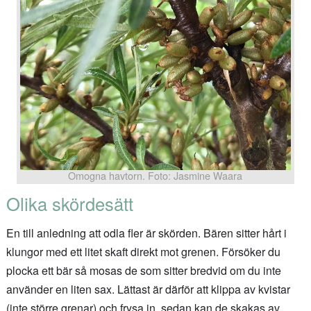
Omogna havtorn. Foto: Jasmine Waara
Olika skördesätt
En till anledning att odla fler är skörden. Bären sitter hårt i
klungor med ett litet skaft direkt mot grenen. Försöker du
plocka ett bär så mosas de som sitter bredvid om du inte
använder en liten sax. Lättast är därför att klippa av kvistar
(inte större grenar) och frysa in, sedan kan de skakas av.