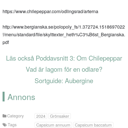
https://www.chilepeppar.com/odlingsrad/arterna
http://www.bergianska.se/polopoly_fs/1.372724.1518697022
!/menu/standard/file/skylttexter_heth%C3%B6st_Bergianska.
pdf
Läs också Poddavsnitt 3: Om Chilepeppar
Vad är lagom för en odlare?
Sortguide: Aubergine
Annons
Category
2024
Grönsaker
Tags
Capsicum annuum
Capsicum baccatum