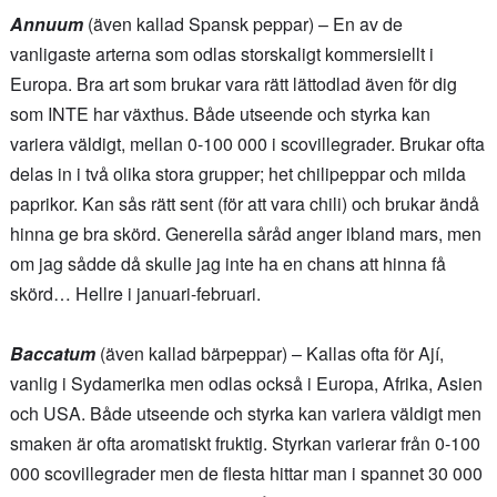
Annuum
(även kallad Spansk peppar) – En av de
vanligaste arterna som odlas storskaligt kommersiellt i
Europa. Bra art som brukar vara rätt lättodlad även för dig
som INTE har växthus. Både utseende och styrka kan
variera väldigt, mellan 0-100 000 i scovillegrader. Brukar ofta
delas in i två olika stora grupper; het chilipeppar och milda
paprikor. Kan sås rätt sent (för att vara chili) och brukar ändå
hinna ge bra skörd. Generella såråd anger ibland mars, men
om jag sådde då skulle jag inte ha en chans att hinna få
skörd… Hellre i januari-februari.
Baccatum
(även kallad bärpeppar) – Kallas ofta för Ají,
vanlig i Sydamerika men odlas också i Europa, Afrika, Asien
och USA. Både utseende och styrka kan variera väldigt men
smaken är ofta aromatiskt fruktig. Styrkan varierar från 0-100
000 scovillegrader men de flesta hittar man i spannet 30 000