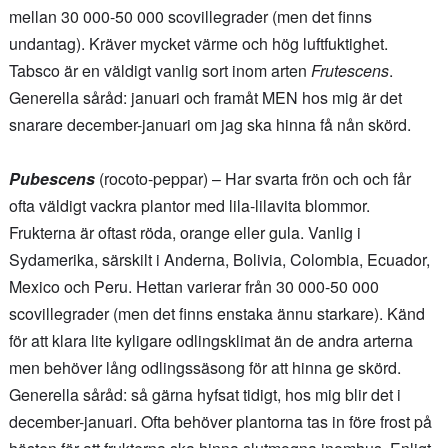
mellan 30 000-50 000 scovillegrader (men det finns
undantag). Kräver mycket värme och hög luftfuktighet.
Tabsco är en väldigt vanlig sort inom arten
Frutescens
.
Generella såråd: januari och framåt MEN hos mig är det
snarare december-januari om jag ska hinna få nån skörd.
Pubescens
(rocoto-peppar) – Har svarta frön och och får
ofta väldigt vackra plantor med lila-lilavita blommor.
Frukterna är oftast röda, orange eller gula. Vanlig i
Sydamerika, särskilt i Anderna, Bolivia, Colombia, Ecuador,
Mexico och Peru. Hettan varierar från 30 000-50 000
scovillegrader (men det finns enstaka ännu starkare). Känd
för att klara lite kyligare odlingsklimat än de andra arterna
men behöver lång odlingssäsong för att hinna ge skörd.
Generella såråd: så gärna hyfsat tidigt, hos mig blir det i
december-januari. Ofta behöver plantorna tas in före frost på