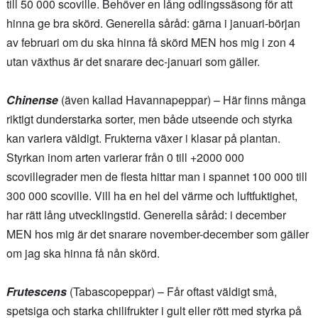
till 50 000 scoville. Behöver en lång odlingssäsong för att
hinna ge bra skörd. Generella såråd: gärna i januari-början
av februari om du ska hinna få skörd MEN hos mig i zon 4
utan växthus är det snarare dec-januari som gäller.
Chinense
(även kallad Havannapeppar) – Här finns många
riktigt dunderstarka sorter, men både utseende och styrka
kan variera väldigt. Frukterna växer i klasar på plantan.
Styrkan inom arten varierar från 0 till +2000 000
scovillegrader men de flesta hittar man i spannet 100 000 till
300 000 scoville. Vill ha en hel del värme och luftfuktighet,
har rätt lång utvecklingstid. Generella såråd: i december
MEN hos mig är det snarare november-december som gäller
om jag ska hinna få nån skörd.
Frutescens
(Tabascopeppar) – Får oftast väldigt små,
spetsiga och starka chilifrukter i gult eller rött med styrka på