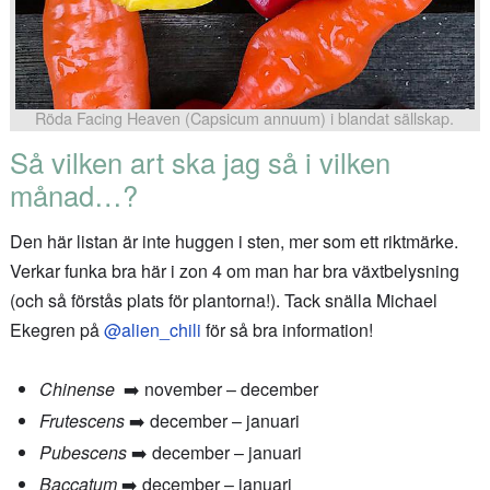
Röda Facing Heaven (Capsicum annuum) i blandat sällskap.
Så vilken art ska jag så i vilken
månad…?
Den här listan är inte huggen i sten, mer som ett riktmärke.
Verkar funka bra här i zon 4 om man har bra växtbelysning
(och så förstås plats för plantorna!). Tack snälla Michael
Ekegren på
@alien_chili
för så bra information!
Chinense
➡️ november – december
Frutescens
➡️ december – januari
Pubescens
➡️ december – januari
Baccatum
➡️ december – januari