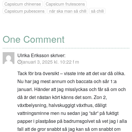
Capsicum chinense
Capsicum frutescens
Capsicum pubescens
när ska man så chili
så chili
One Comment
Ulrika Eriksson
skriver:
januari 3, 2025 kl. 10:22 f m
Tack för bra översikt – visste inte att det var då olika.
Nu har jag mest annum och baccata och sår 1:a
januari. Händer att jag misslyckas och får så om och
då är det nästan kört känns det som. Zon 2,
växtbelysning, halvskuggigt växthus, dåligt
vattningsminne men nu sedan jag ”sår” på fuktigt
papper i plastpåse på badrumsgolvet så vet jag i alla
fall att de gror snabbt så jag kan så om snabbt om