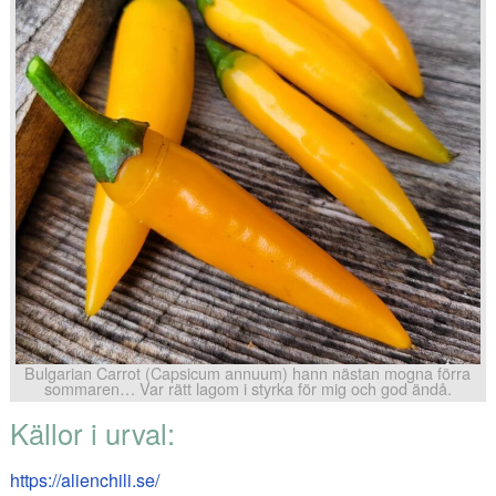
Bulgarian Carrot (Capsicum annuum) hann nästan mogna förra
sommaren… Var rätt lagom i styrka för mig och god ändå.
Källor i urval:
https://alienchili.se/