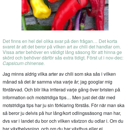
Det finns en hel del olika svar på den frågan… Det korta
svaret är att det beror på vilken art av chili det handlar om.
Vissa arter behöver en väldigt lång säsong för att hinna ge
skörd och behöver därför sås extra tidigt. Först ut i nov-dec:
Capsicum chinense.
Jag minns aldrig vilka arter av chili som ska sås i vilken
månad så det är samma visa varje år; jag googlar mig
fördärvad. Och blir lika irriterad varje gång över bristen på
information och motstridiga tips… Men just det där med
motstridiga tips har ju sin förklaring förstås. För när man ska
så beror ju delvis på hur lång/kort odlingssäsong man har,
dvs var i landet du bor och vilken växtzon du odlar i. Om du
har växtbelysning, och om du har växthus eller ej.