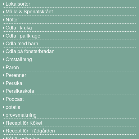
Lokalsorter
Målla & Spenatskrået
Nötter
Odla i kruka
Odla i pallkrage
Odla med barn
Odla på fönsterbrädan
Omställning
Päron
Perenner
Persika
Persikaskola
Podcast
potatis
provsmakning
Recept för Köket
Recept för Trädgården
Såhär odlar jag