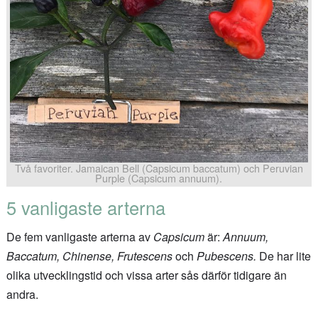
Två favoriter. Jamaican Bell (Capsicum baccatum) och Peruvian
Purple (Capsicum annuum).
5 vanligaste arterna
De fem vanligaste arterna av
Capsicum
är:
Annuum,
Baccatum, Chinense, Frutescens
och
Pubescens.
De har lite
olika utvecklingstid och vissa arter sås därför tidigare än
andra.