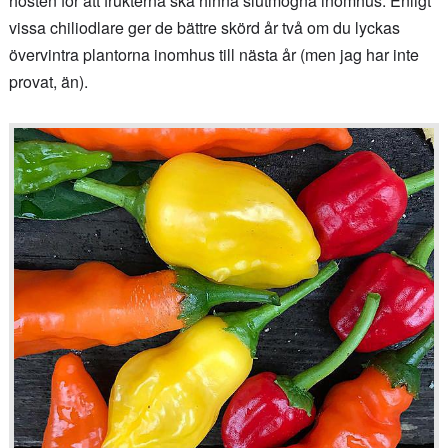
hösten för att frukterna ska hinna slutmogna inomhus. Enligt
vissa chiliodlare ger de bättre skörd år två om du lyckas
övervintra plantorna inomhus till nästa år (men jag har inte
provat, än).