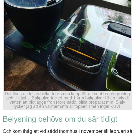
Det finns en triljard olika tricks och knep för att snabba på groning
och tillväxt… Bakpulvertricket med 1 krm bakpulver till en halv dl
vatten att blötlägga frön i före sådd, olika preparat mm. Själv
tycker jag att en värmematta är toppen (men inget krav).
Belysning behövs om du sår tidigt
Och kom ihåg att vid sådd inomhus i november till februari så