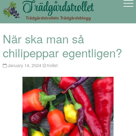
När ska man så
chilipeppar egentligen?
January 14, 2024
trollet