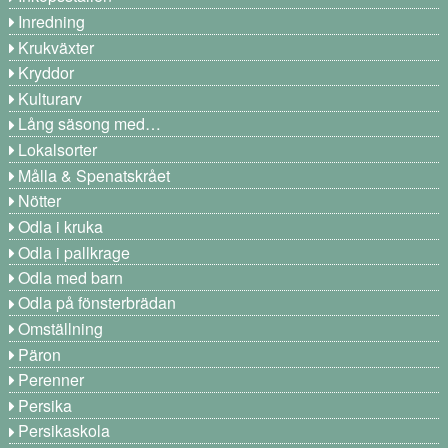
Inredning
Krukväxter
Kryddor
Kulturarv
Lång säsong med…
Lokalsorter
Målla & Spenatskrået
Nötter
Odla i kruka
Odla i pallkrage
Odla med barn
Odla på fönsterbrädan
Omställning
Päron
Perenner
Persika
Persikaskola