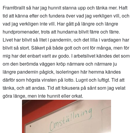
Framförallt så har jag hunnit stanna upp och tänka mer. Haft
tid att känna efter och fundera över vad jag verkligen vill, och
vad jag verkligen inte vill. Har gått på längre och längre
hundpromenader, trots att hundarna blivit färre och färre.
Livet har blivit så litet i pandemin, och det lilla i vardagen har
blivit så stort. Säkert på både gott och ont för många, men för
mig har det enbart varit av godo. I arbetslivet kändes det som
om den berömda väggen kröp närmare och närmare ju
längre pandemin pågick, isoleringen här hemma kändes
därför som högsta vinsten på lotto. Lugnt och luftigt. Tid att
tänka, och att andas. Tid att fokusera på sånt som jag velat
göra länge, men inte hunnit eller orkat.