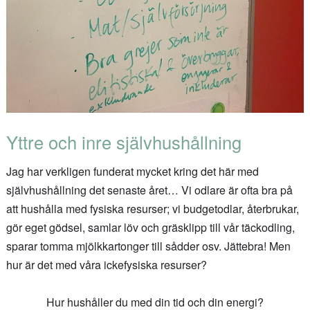
Yttre och inre självhushållning
Jag har verkligen funderat mycket kring det här med
självhushållning det senaste året… Vi odlare är ofta bra på
att hushålla med fysiska resurser; vi budgetodlar, återbrukar,
gör eget gödsel, samlar löv och gräsklipp till vår täckodling,
sparar tomma mjölkkartonger till sådder osv. Jättebra! Men
hur är det med våra ickefysiska resurser?
Hur hushåller du med din tid och din energi?