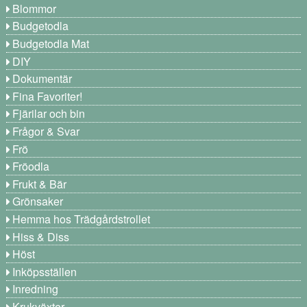
Blommor
Budgetodla
Budgetodla Mat
DIY
Dokumentär
Fina Favoriter!
Fjärilar och bin
Frågor & Svar
Frö
Fröodla
Frukt & Bär
Grönsaker
Hemma hos Trädgårdstrollet
Hiss & Diss
Höst
Inköpsställen
Inredning
Krukväxter