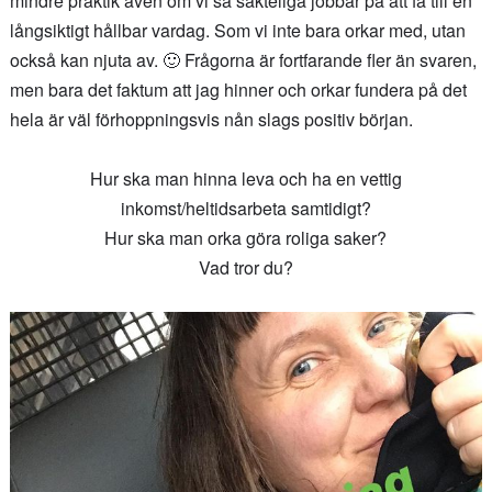
mindre praktik även om vi så sakteliga jobbar på att få till en
långsiktigt hållbar vardag. Som vi inte bara orkar med, utan
också kan njuta av. 🙂 Frågorna är fortfarande fler än svaren,
men bara det faktum att jag hinner och orkar fundera på det
hela är väl förhoppningsvis nån slags positiv början.
Hur ska man hinna leva och ha en vettig
inkomst/heltidsarbeta samtidigt?
Hur ska man orka göra roliga saker?
Vad tror du?