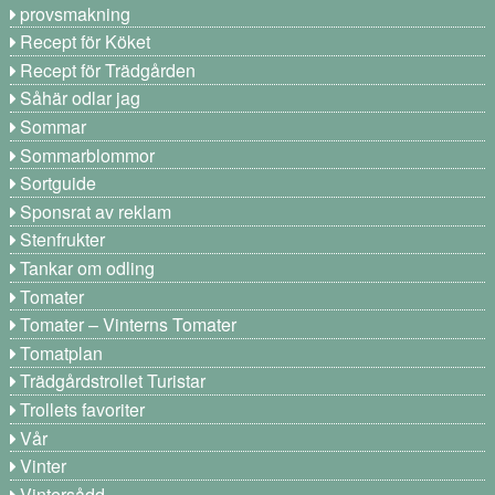
provsmakning
Recept för Köket
Recept för Trädgården
Såhär odlar jag
Sommar
Sommarblommor
Sortguide
Sponsrat av reklam
Stenfrukter
Tankar om odling
Tomater
Tomater – Vinterns Tomater
Tomatplan
Trädgårdstrollet Turistar
Trollets favoriter
Vår
Vinter
Vintersådd