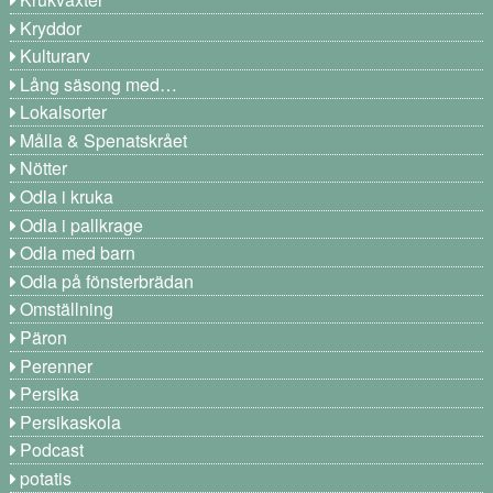
Kryddor
Kulturarv
Lång säsong med…
Lokalsorter
Målla & Spenatskrået
Nötter
Odla i kruka
Odla i pallkrage
Odla med barn
Odla på fönsterbrädan
Omställning
Päron
Perenner
Persika
Persikaskola
Podcast
potatis