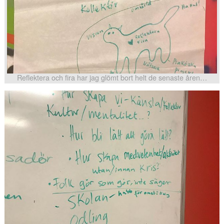
Reflektera och fira har jag glömt bort helt de senaste åren…