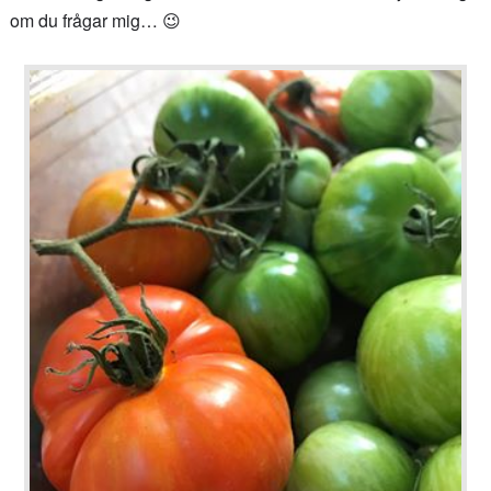
om du frågar mig… 😉