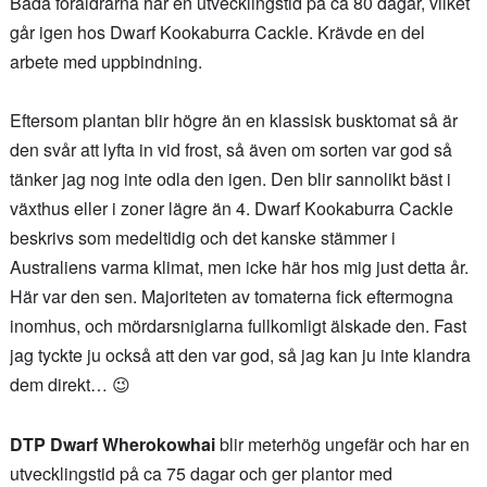
Båda föräldrarna har en utvecklingstid på ca 80 dagar, vilket
går igen hos Dwarf Kookaburra Cackle. Krävde en del
arbete med uppbindning.
Eftersom plantan blir högre än en klassisk busktomat så är
den svår att lyfta in vid frost, så även om sorten var god så
tänker jag nog inte odla den igen. Den blir sannolikt bäst i
växthus eller i zoner lägre än 4. Dwarf Kookaburra Cackle
beskrivs som medeltidig och det kanske stämmer i
Australiens varma klimat, men icke här hos mig just detta år.
Här var den sen. Majoriteten av tomaterna fick eftermogna
inomhus, och mördarsniglarna fullkomligt älskade den. Fast
jag tyckte ju också att den var god, så jag kan ju inte klandra
dem direkt… 😉
DTP Dwarf Wherokowhai
blir meterhög ungefär och har en
utvecklingstid på ca 75 dagar och ger plantor med