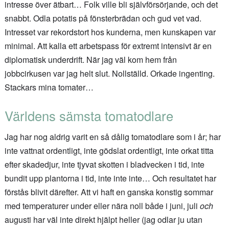
intresse över ätbart… Folk ville bli självförsörjande, och det
snabbt. Odla potatis på fönsterbrädan och gud vet vad.
Intresset var rekordstort hos kunderna, men kunskapen var
minimal. Att kalla ett arbetspass för extremt intensivt är en
diplomatisk underdrift. När jag väl kom hem från
jobbcirkusen var jag helt slut. Nollställd. Orkade ingenting.
Stackars mina tomater…
Världens sämsta tomatodlare
Jag har nog aldrig varit en så dålig tomatodlare som i år; har
inte vattnat ordentligt, inte gödslat ordentligt, inte orkat titta
efter skadedjur, inte tjyvat skotten i bladvecken i tid, inte
bundit upp plantorna i tid, inte inte inte… Och resultatet har
förstås blivit därefter. Att vi haft en ganska konstig sommar
med temperaturer under eller nära noll både i juni, juli
och
augusti har väl inte direkt hjälpt heller (jag odlar ju utan