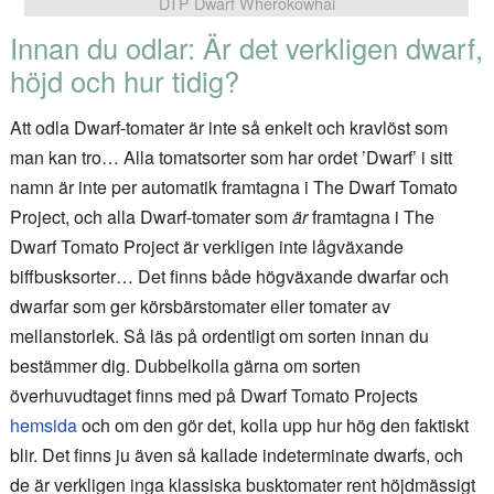
DTP Dwarf Wherokowhai
Innan du odlar: Är det verkligen dwarf,
höjd och hur tidig?
Att odla Dwarf-tomater är inte så enkelt och kravlöst som
man kan tro… Alla tomatsorter som har ordet ’Dwarf’ i sitt
namn är inte per automatik framtagna i The Dwarf Tomato
Project, och alla Dwarf-tomater som
är
framtagna i The
Dwarf Tomato Project är verkligen inte lågväxande
biffbusksorter… Det finns både högväxande dwarfar och
dwarfar som ger körsbärstomater eller tomater av
mellanstorlek. Så läs på ordentligt om sorten innan du
bestämmer dig. Dubbelkolla gärna om sorten
överhuvudtaget finns med på Dwarf Tomato Projects
hemsida
och om den gör det, kolla upp hur hög den faktiskt
blir. Det finns ju även så kallade indeterminate dwarfs, och
de är verkligen inga klassiska busktomater rent höjdmässigt