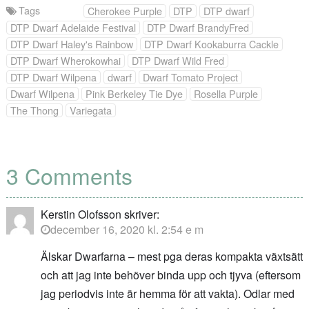
Tags
Cherokee Purple
DTP
DTP dwarf
DTP Dwarf Adelaide Festival
DTP Dwarf BrandyFred
DTP Dwarf Haley's Rainbow
DTP Dwarf Kookaburra Cackle
DTP Dwarf Wherokowhai
DTP Dwarf Wild Fred
DTP Dwarf Wilpena
dwarf
Dwarf Tomato Project
Dwarf Wilpena
Pink Berkeley Tie Dye
Rosella Purple
The Thong
Variegata
3 Comments
Kerstin Olofsson
skriver:
december 16, 2020 kl. 2:54 e m
Älskar Dwarfarna – mest pga deras kompakta växtsätt
och att jag inte behöver binda upp och tjyva (eftersom
jag periodvis inte är hemma för att vakta). Odlar med