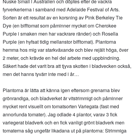
Nuske Small i Australien och döptes efter de vackra
fyrverkerierna i samband med Adelaide Festival of Arts.
Sorten är ett resultat av en korsning av Pink Berkeley Tie
Dye (en bifftomat som påminner mycket om Cherokee
Purple i smaken men har vackrare ränder) och Rosella
Purple (en hyfsat tidig mellanstor bifftomat). Plantorna
hemma hos mig var starkväxande och blev rejält höga, över
2 meter, och krävde en hel del arbete med uppbindning.
Säkert hade det varit bra att tjyva skotten i bladvecken också,
men det hanns tyvärr inte med i år…
Plantorna är lätta att känna igen eftersom grenarna blev
grönrandiga, och bladverket är vitstrimmigt och påminner
mycket rent visuellt om tomatsorten Variegata (fast med
annorlunda tomater). Jag odlade 4 plantor, varav 3 fick
variegerat bladverk och en fick vanligt grönt bladverk men
tomaterna såg ungefär likadana ut på plantorna: Strimmiga