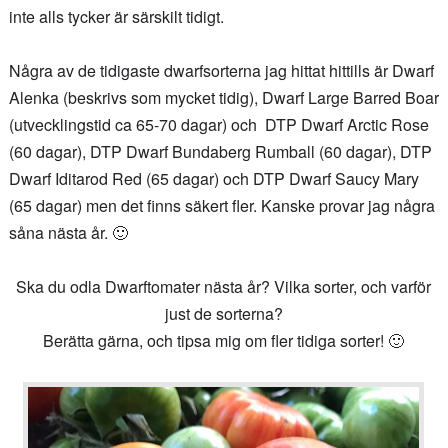
inte alls tycker är särskilt tidigt.
Några av de tidigaste dwarfsorterna jag hittat hittills är Dwarf
Alenka (beskrivs som mycket tidig), Dwarf Large Barred Boar
(utvecklingstid ca 65-70 dagar) och DTP Dwarf Arctic Rose
(60 dagar), DTP Dwarf Bundaberg Rumball (60 dagar), DTP
Dwarf Iditarod Red (65 dagar) och DTP Dwarf Saucy Mary
(65 dagar) men det finns säkert fler. Kanske provar jag några
såna nästa år. 🙂
Ska du odla Dwarftomater nästa år? Vilka sorter, och varför
just de sorterna?
Berätta gärna, och tipsa mig om fler tidiga sorter! 🙂