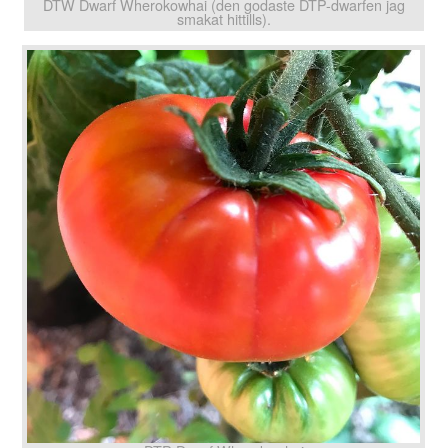
DTW Dwarf Wherokowhai (den godaste DTP-dwarfen jag
smakat hittills).