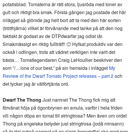
potatisblad. Tomaterna är rätt stora, ljusröda med toner av
gult och riktigt bra smak. Första gången jag postade det här
inlägget så glömde jag helt bort att ta med den här sorten
(trötthjärna) vilket är förvånande med tanke på att den nog
faktiskt är godast av de DTPdwarfar jag odlat iår.
Smakmässigt en riktig fullträff! 🙂 Hyfsat produktiv var den
också i odlingen, trots att vädret verkligen inte varit det
bästa… Tomatlegendaren Craig LeHoullier beskriver den
som ”/…/one of our best.” på sin hemsida i inlägget
My
Review of the Dwarf Tomato Project releases – part 2
och
det tycker jag är välförtjänta ord.
Dwarf The Thong
Just namnet The Thong fick mig att
förvånat höja på ögonbrynen en smula, varför i hela friden
vill någon döpa en tomat till stringtrosa? Men även om ordet
Thong på engelska betyder just stringtrosa (jodå minsann)
så är det också namnet på en slags foppatoffel-sko med rem