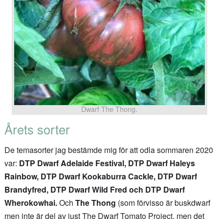
Dwarf The Thong.
Årets sorter
De temasorter jag bestämde mig för att odla sommaren 2020
var:
DTP Dwarf Adelaide Festival, DTP Dwarf Haleys
Rainbow, DTP Dwarf Kookaburra Cackle, DTP Dwarf
Brandyfred,
DTP Dwarf Wild Fred och DTP Dwarf
Wherokowhai.
Och
The Thong
(som förvisso är buskdwarf
men inte är del av just The Dwarf Tomato Project, men det