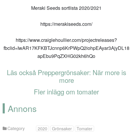
Meraki Seeds sortlista 2020/2021
https://merakiseeds.com/
https://www.craiglehoullier.com/projectreleases?
fbclid=IwAR17KFKBTJcnnp6KrPWpQ2iohpEAyar3AjyDL18
apEbu9PqZXHG02kh6hQo
Läs också Preppergrönsaker: När more is
more
Fler inlägg om tomater
Annons
Category
2020
Grönsaker
Tomater