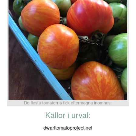
De flesta tomaterna fick eftermogna inomhus.
Källor i urval:
dwarftomatoproject.net