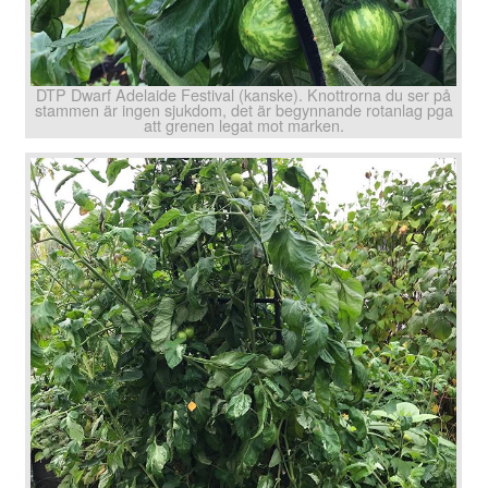
DTP Dwarf Adelaide Festival (kanske). Knottrorna du ser på
stammen är ingen sjukdom, det är begynnande rotanlag pga
att grenen legat mot marken.