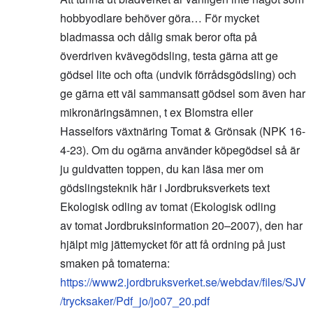
hobbyodlare behöver göra… För mycket
bladmassa och dålig smak beror ofta på
överdriven kvävegödsling, testa gärna att ge
gödsel lite och ofta (undvik förrådsgödsling) och
ge gärna ett väl sammansatt gödsel som även har
mikronäringsämnen, t ex Blomstra eller
Hasselfors växtnäring Tomat & Grönsak (NPK 16-
4-23). Om du ogärna använder köpegödsel så är
ju guldvatten toppen, du kan läsa mer om
gödslingsteknik här i Jordbruksverkets text
Ekologisk odling av tomat (Ekologisk odling
av tomat Jordbruksinformation 20–2007), den har
hjälpt mig jättemycket för att få ordning på just
smaken på tomaterna:
https://www2.jordbruksverket.se/webdav/files/SJV
/trycksaker/Pdf_jo/jo07_20.pdf