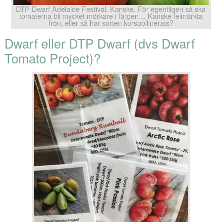
DTP Dwarf Adelaide Festival. Kanske. För egentligen så ska
tomaterna bli mycket mörkare i färgen… Kanske felmärkta
frön, eller så har sorten korspollinerats?
Dwarf eller DTP Dwarf (dvs Dwarf
Tomato Project)?