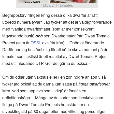
Tidiga DTP tomater.
Begreppsförvirringen kring dessa olika dwarfar är rätt
utbredd numera tyvärr. Jag tycker att det är väldigt förvirrande
med ”vanliga”dwarftomater (som är mer konsekvent
lågväxande busk)
och
sen Dwarftomater från Dwarf Tomato
Project (som är
OSSI
, dvs fria frön)… Onödigt förvirrande.
Därför har jag bestämt mig för att börja skriva namnet på de
tomater som faktiskt är ett resultat av Dwarf Tomato Project
med ett inledande DTP. Gör det gärna du också. 🙂
Om du odlar utan växthus eller i en zon högre än zon 3 så
tycker jag också att du gärna kan satsa på
tidiga dwarfsorter.
Men, vad som upplevs som ’tidigt’ är förstås en
definitionsfråga… Många av de sorter som beskrivs som
tidiga på Dwarf Tomato Projects hemsida har en
utvecklingstid på 80 dagar eller mer, vilket jag personligen