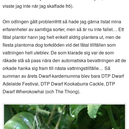
visste jag inte när jag skaffade frö).
Om odlingen gått problemfritt så hade jag gärna listat mina
erfarenheter av samtliga sorter, men så är nu inte fallet… Ett
fåtal plantor hann jag helt enkelt aldrig plantera ut, men de
flesta plantorna dog torkdöden vid det fåtal tillfällen som
vattningen helt uteblev. De som klarade sig var de som
råkade stå så pass nära den automatiska bevattningen att de
orkade hanka sig fram till nästa vattningstillfälle… Så
summan av årets Dwarf-kardemumma blev bara DTP Dwarf
Adelaide Festival, DTP Dwarf Kookaburra Cackle, DTP
Dwarf Wherokowhai (och The Thong).