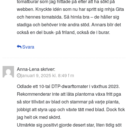
tomatburar som jag hittade på efter att ha sökt på
webben. Knyckte idén som nu har spritt sig mhja Gita
och hennes tomatsida. Så himla bra – de håller sig
stadiga och behöver inte andra stöd. Annars blir det
också en del busk- på friland, också de i burar.
Svara
Anna-Lena
skriver:
januari 9, 2025 kl. 8:49 f m
Odlade ett 10-tal DTP-dwarftomater i växthus 2023.
Rekommenderar inte att låta plantorna växa fritt pga
så stor tillväxt av blad och stammar på varje planta,
jobbigt att styra upp och växte tätt med blad. Dock fick
jag helt ok med skörd.
Utmärkte sig positivt gjorde desert star, liten tidig söt