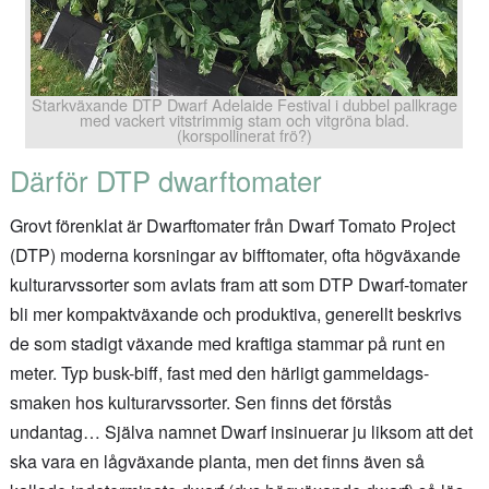
Starkväxande DTP Dwarf Adelaide Festival i dubbel pallkrage
med vackert vitstrimmig stam och vitgröna blad.
(korspollinerat frö?)
Därför DTP dwarftomater
Grovt förenklat är Dwarftomater från Dwarf Tomato Project
(DTP) moderna korsningar av bifftomater, ofta högväxande
kulturarvssorter som avlats fram att som DTP Dwarf-tomater
bli mer kompaktväxande och produktiva, generellt beskrivs
de som stadigt växande med kraftiga stammar på runt en
meter. Typ busk-biff, fast med den härligt gammeldags-
smaken hos kulturarvssorter. Sen finns det förstås
undantag… Själva namnet Dwarf insinuerar ju liksom att det
ska vara en lågväxande planta, men det finns även så