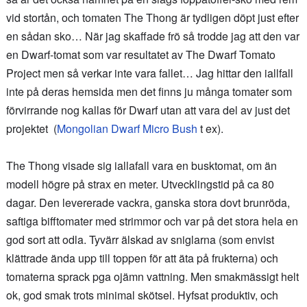
vid stortån, och tomaten The Thong är tydligen döpt just efter
en sådan sko… När jag skaffade frö så trodde jag att den var
en Dwarf-tomat som var resultatet av The Dwarf Tomato
Project men så verkar inte vara fallet… Jag hittar den iallfall
inte på deras hemsida men det finns ju många tomater som
förvirrande nog kallas för Dwarf utan att vara del av just det
projektet (
Mongolian Dwarf Micro Bush
t ex).
The Thong visade sig iallafall vara en busktomat, om än
modell högre på strax en meter. Utvecklingstid på ca 80
dagar. Den levererade vackra, ganska stora dovt brunröda,
saftiga bifftomater med strimmor och var på det stora hela en
god sort att odla. Tyvärr älskad av sniglarna (som envist
klättrade ända upp till toppen för att äta på frukterna) och
tomaterna sprack pga ojämn vattning. Men smakmässigt helt
ok, god smak trots minimal skötsel. Hyfsat produktiv, och