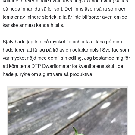
kallade indeterminate dwarf (dvs högväxande dwarf) så läs
på noga innan du väljer sort. Det finns även såna som ger
tomater av mindre storlek, alla är inte biffsorter även om de
kanske är mest kända hittills.
Själv hade jag inte så mycket tid och ork att läsa på men
hade turen att få tag på frö av en odlarkompis i Sverige som
var mycket nöjd med dem i sin odling. Jag bestämde mig för
att köra tema DTP Dwarftomater för kvantitetens skull, de
hade ju rykte om sig att vara så produktiva.