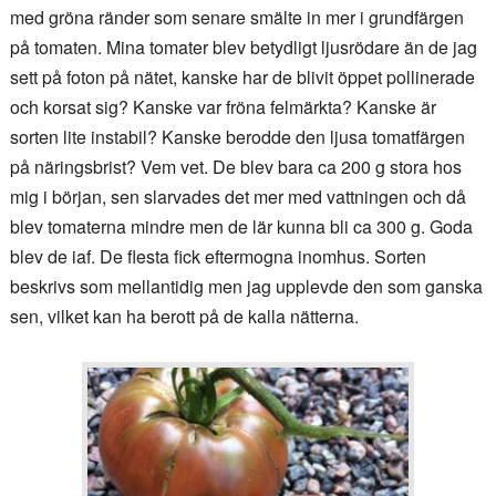
med gröna ränder som senare smälte in mer i grundfärgen
på tomaten. Mina tomater blev betydligt ljusrödare än de jag
sett på foton på nätet, kanske har de blivit öppet pollinerade
och korsat sig? Kanske var fröna felmärkta? Kanske är
sorten lite instabil? Kanske berodde den ljusa tomatfärgen
på näringsbrist? Vem vet. De blev bara ca 200 g stora hos
mig i början, sen slarvades det mer med vattningen och då
blev tomaterna mindre men de lär kunna bli ca 300 g. Goda
blev de iaf. De flesta fick eftermogna inomhus. Sorten
beskrivs som mellantidig men jag upplevde den som ganska
sen, vilket kan ha berott på de kalla nätterna.