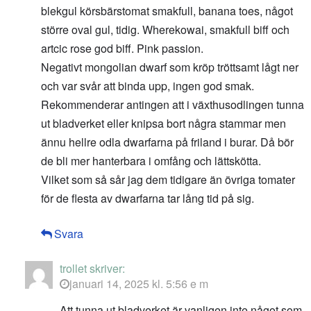
blekgul körsbärstomat smakfull, banana toes, något
större oval gul, tidig. Wherekowai, smakfull biff och
artcic rose god biff. Pink passion.
Negativt mongolian dwarf som kröp tröttsamt lågt ner
och var svår att binda upp, ingen god smak.
Rekommenderar antingen att i växthusodlingen tunna
ut bladverket eller knipsa bort några stammar men
ännu hellre odla dwarfarna på friland i burar. Då bör
de bli mer hanterbara i omfång och lättskötta.
Vilket som så sår jag dem tidigare än övriga tomater
för de flesta av dwarfarna tar lång tid på sig.
Svara
trollet
skriver:
januari 14, 2025 kl. 5:56 e m
Att tunna ut bladverket är vanligen inte något som