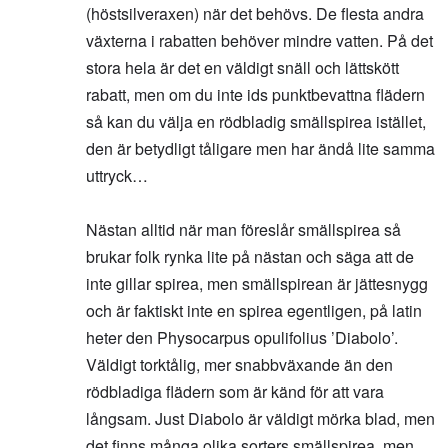
(höstsilveraxen) när det behövs. De flesta andra
växterna i rabatten behöver mindre vatten. På det
stora hela är det en väldigt snäll och lättskött
rabatt, men om du inte ids punktbevattna flädern
så kan du välja en rödbladig smällspirea istället,
den är betydligt tåligare men har ändå lite samma
uttryck…
Nästan alltid när man föreslår smällspirea så
brukar folk rynka lite på nästan och säga att de
inte gillar spirea, men smällspirean är jättesnygg
och är faktiskt inte en spirea egentligen, på latin
heter den Physocarpus opulifolius ’Diabolo’.
Väldigt torktålig, mer snabbväxande än den
rödbladiga flädern som är känd för att vara
långsam. Just Diabolo är väldigt mörka blad, men
det finns många olika sorters smällspirea, men