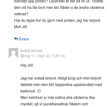
blandat upp jorden? Lavendel är ser så fin ut. Trodde
den vill ha lite bort men tex fläder o de andra växterna
vattnas?
Har du tipps hur du gjort med jorden, jag har lerjord.
Mvh Jill
Svara
trollet
skriver:
maj 11, 2021 kl. 7:28 f m
Hej Jill!
Jag har också lerjord, riktigt tung och trist lerjord
faktiskt men den blir toppenbra uppblandad med
barkmull. 🙂
Man behöver ju inte vattna alla växterna lika
mycket, så vi punktbevattnar flädern och