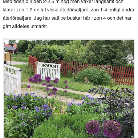
Med tiden blir den 2-2,5 m hög men växer långsamt och
klarar zon 1-3 enligt vissa återförsäljare, zon 1-4 enligt andra
återförsäljare. Jag har satt tre buskar här i zon 4 och det har
gått alldeles utmärkt.