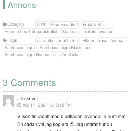
Annons
Category
2020
Fina Favoriter!
Frukt & Bär
Hemma hos Trädgårdstrollet
Sommar
Trollets favoriter
Tags
astrantia star of billion
Fläder
rosa flädersaft
Sambucus nigra
Sambucus nigra Black Lace
Sambucus nigra Harlequin
stjärnflocka
3 Comments
Jill
skriver:
maj 11, 2021 kl. 5:18 f m
Vilken fin rabatt med blodfläder, lavendel, allrum mm.
En sådan vill jag kopiera 🙂 Jag undrar hur du