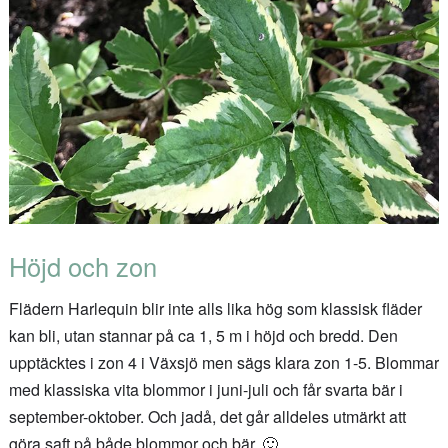
Höjd och zon
Flädern Harlequin blir inte alls lika hög som klassisk fläder
kan bli, utan stannar på ca 1, 5 m i höjd och bredd. Den
upptäcktes i zon 4 i Växsjö men sägs klara zon 1-5. Blommar
med klassiska vita blommor i juni-juli och får svarta bär i
september-oktober. Och jadå, det går alldeles utmärkt att
göra saft på både blommor och bär. 🙂