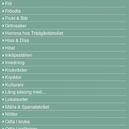
Frö
Fröodla
Frukt & Bär
Grönsaker
Hemma hos Trädgårdstrollet
Hiss & Diss
Höst
Inköpsställen
Inredning
Krukväxter
Kryddor
Kulturarv
Lång säsong med…
Lokalsorter
Målla & Spenatskrået
Nötter
Odla i kruka
Odla i pallkrage