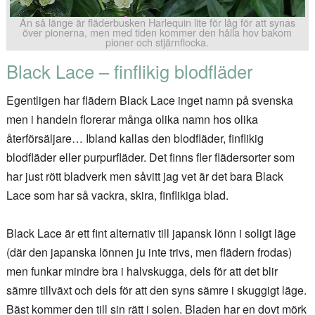
Än så länge är fläderbusken Harlequin lite för låg för att synas
över pionerna, men med tiden kommer den hålla hov bakom
pioner och stjärnflocka.
Black Lace – finflikig blodfläder
Egentligen har flädern Black Lace inget namn på svenska
men i handeln florerar många olika namn hos olika
återförsäljare… Ibland kallas den blodfläder, finflikig
blodfläder eller purpurfläder. Det finns fler flädersorter som
har just rött bladverk men såvitt jag vet är det bara Black
Lace som har så vackra, skira, finflikiga blad.
Black Lace är ett fint alternativ till japansk lönn i soligt läge
(där den japanska lönnen ju inte trivs, men flädern frodas)
men funkar mindre bra i halvskugga, dels för att det blir
sämre tillväxt och dels för att den syns sämre i skuggigt läge.
Bäst kommer den till sin rätt i solen. Bladen har en dovt mörk