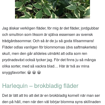
Jag älskar verkligen fläder, för mig är det fläder, jordgubbar
och smultron som liksom är själva essensen av svensk
trädgårdssommar. Och så är de ju så goda tillsammans!
Fläder odlas vanligen för blommornas (dvs saftmakeriets)
skull, men den går alldeles utmärkt att odla som ren
prydnadsväxt också tycker jag. För det finns ju så många
olika sorter, med så vackra blad… Här är två av mina
snyggfavoriter. 😀 😀 😀
Harlequin – brokbladig fläder
Det är lätt att tro att det är en brokbladig kornell när man ser
den på håll, men när den väl börjar blomma syns skillnaden