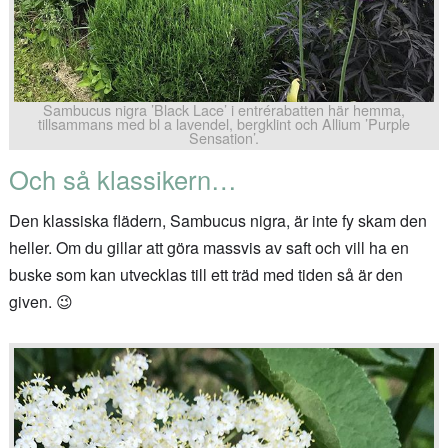
Sambucus nigra ’Black Lace’ i entrérabatten här hemma,
tillsammans med bl a lavendel, bergklint och Allium ’Purple
Sensation’.
Och så klassikern…
Den klassiska flädern, Sambucus nigra, är inte fy skam den
heller. Om du gillar att göra massvis av saft och vill ha en
buske som kan utvecklas till ett träd med tiden så är den
given. 😉