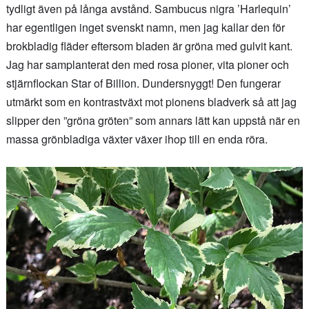
tydligt även på långa avstånd. Sambucus nigra ’Harlequin’
har egentligen inget svenskt namn, men jag kallar den för
brokbladig fläder eftersom bladen är gröna med gulvit kant.
Jag har samplanterat den med rosa pioner, vita pioner och
stjärnflockan Star of Billion. Dundersnyggt! Den fungerar
utmärkt som en kontrastväxt mot pionens bladverk så att jag
slipper den ”gröna gröten” som annars lätt kan uppstå när en
massa grönbladiga växter växer ihop till en enda röra.