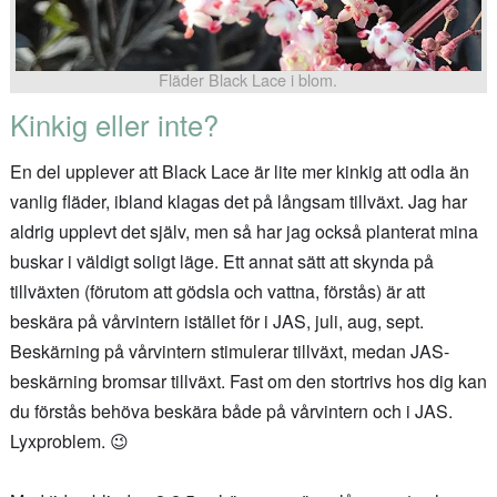
Fläder Black Lace i blom.
Kinkig eller inte?
En del upplever att Black Lace är lite mer kinkig att odla än
vanlig fläder, ibland klagas det på långsam tillväxt. Jag har
aldrig upplevt det själv, men så har jag också planterat mina
buskar i väldigt soligt läge. Ett annat sätt att skynda på
tillväxten (förutom att gödsla och vattna, förstås) är att
beskära på vårvintern istället för i JAS, juli, aug, sept.
Beskärning på vårvintern stimulerar tillväxt, medan JAS-
beskärning bromsar tillväxt. Fast om den stortrivs hos dig kan
du förstås behöva beskära både på vårvintern och i JAS.
Lyxproblem. 😉