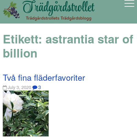
Etikett:
astrantia star of
billion
Två fina fläderfavoriter
3
July 3, 2020