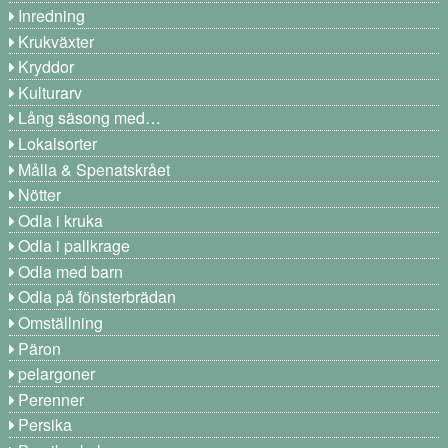
Inredning
Krukväxter
Kryddor
Kulturarv
Lång säsong med…
Lokalsorter
Målla & Spenatskrået
Nötter
Odla i kruka
Odla i pallkrage
Odla med barn
Odla på fönsterbrädan
Omställning
Päron
pelargoner
Perenner
Persika