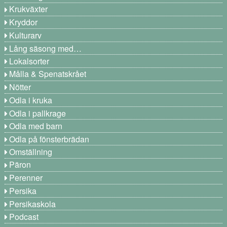
Krukväxter
Kryddor
Kulturarv
Lång säsong med…
Lokalsorter
Målla & Spenatskrået
Nötter
Odla i kruka
Odla i pallkrage
Odla med barn
Odla på fönsterbrädan
Omställning
Päron
Perenner
Persika
Persikaskola
Podcast