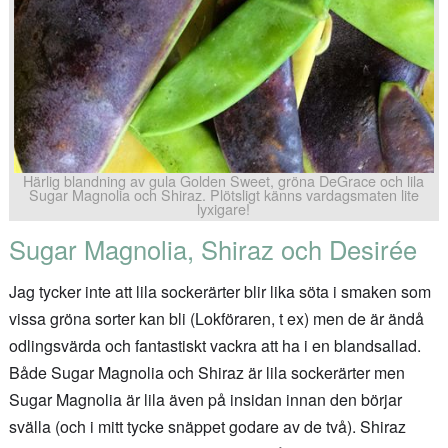
Härlig blandning av gula Golden Sweet, gröna DeGrace och lila
Sugar Magnolia och Shiraz. Plötsligt känns vardagsmaten lite
lyxigare!
Sugar Magnolia, Shiraz och Desirée
Jag tycker inte att lila sockerärter blir lika söta i smaken som
vissa gröna sorter kan bli (Lokföraren, t ex) men de är ändå
odlingsvärda och fantastiskt vackra att ha i en blandsallad.
Både Sugar Magnolia och Shiraz är lila sockerärter men
Sugar Magnolia är lila även på insidan innan den börjar
svälla (och i mitt tycke snäppet godare av de två). Shiraz