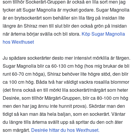
som tillhör Sockerärt-Gruppen är också en lila sort men jag
tycker att Sugar Magnolia är mycket godare. Sugar Magnolia
är en brytsockerärt som behåller sin lila färg på insidan lite
längre än Shiraz men till slut blir den också grön på insidan
när ärterna börjar svälla och bli stora.
Köp Sugar Magnolia
hos Wexthuset
Ju spädare sockerärter desto mer intensivt mörklila är färgen.
Sugar Magnolia blir ca 60-130 cm hög (hos mig brukar de bli
runt 60-70 cm höga), Shiraz behöver lite högre stöd, den blir
ca 100 cm hög. Båda två har väldigt vackra rosalila blommor
(det finns också en till mörkt lila sockerärt/märgärt som heter
Desirée, som tillhör Märgärt-Gruppen, blir ca 80-100 cm hög
men den har jag ännu inte hunnit prova). Skördar man den
tidigt så kan man äta hela baljan, som en sockerärt. Väntar
du längre tills ärterna svällt upp så spritar du den och äter
som märgärt.
Desirée hittar du hos Wexthuset.