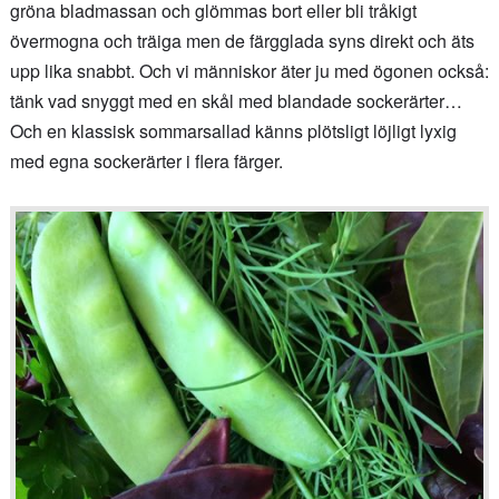
gröna bladmassan och glömmas bort eller bli tråkigt
övermogna och träiga men de färgglada syns direkt och äts
upp lika snabbt. Och vi människor äter ju med ögonen också:
tänk vad snyggt med en skål med blandade sockerärter…
Och en klassisk sommarsallad känns plötsligt löjligt lyxig
med egna sockerärter i flera färger.