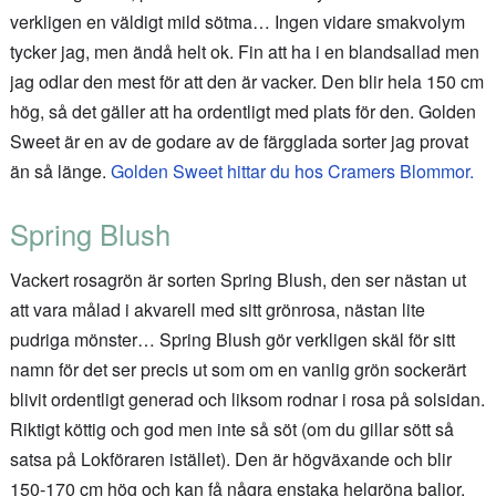
verkligen en väldigt mild sötma… Ingen vidare smakvolym
tycker jag, men ändå helt ok. Fin att ha i en blandsallad men
jag odlar den mest för att den är vacker. Den blir hela 150 cm
hög, så det gäller att ha ordentligt med plats för den. Golden
Sweet är en av de godare av de färgglada sorter jag provat
än så länge.
Golden Sweet hittar du hos Cramers Blommor.
Spring Blush
Vackert rosagrön är sorten Spring Blush, den ser nästan ut
att vara målad i akvarell med sitt grönrosa, nästan lite
pudriga mönster… Spring Blush gör verkligen skäl för sitt
namn för det ser precis ut som om en vanlig grön sockerärt
blivit ordentligt generad och liksom rodnar i rosa på solsidan.
Riktigt köttig och god men inte så söt (om du gillar sött så
satsa på Lokföraren istället). Den är högväxande och blir
150-170 cm hög och kan få några enstaka helgröna baljor.