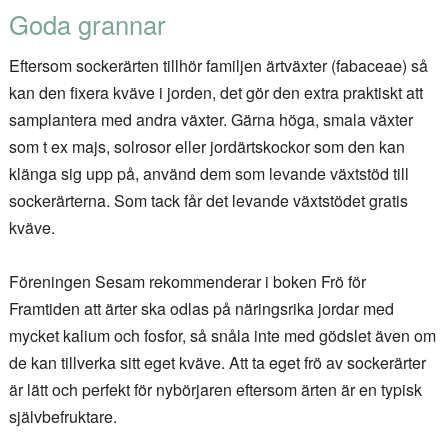
Goda grannar
Eftersom sockerärten tillhör familjen ärtväxter (fabaceae) så
kan den fixera kväve i jorden, det gör den extra praktiskt att
samplantera med andra växter. Gärna höga, smala växter
som t ex majs, solrosor eller jordärtskockor som den kan
klänga sig upp på, använd dem som levande växtstöd till
sockerärterna. Som tack får det levande växtstödet gratis
kväve.
Föreningen Sesam rekommenderar i boken Frö för
Framtiden att ärter ska odlas på näringsrika jordar med
mycket kalium och fosfor, så snåla inte med gödslet även om
de kan tillverka sitt eget kväve. Att ta eget frö av sockerärter
är lätt och perfekt för nybörjaren eftersom ärten är en typisk
självbefruktare.