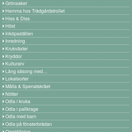
Grönsaker
Hemma hos Trädgårdstrollet
Hiss & Diss
Höst
Inköpsställen
Inredning
Krukväxter
Kryddor
Kulturarv
Lång säsong med…
Lokalsorter
Målla & Spenatskrået
Nötter
Odla i kruka
Odla i pallkrage
Odla med barn
Odla på fönsterbrädan
Omställning