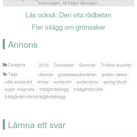
övermogen, till höger ätmogen.
Läs också: Den vita rödbetan
Fler inlägg om grönsaker
Annons
Category
2019
Grönsaker
Sommar
Trollets favoriter
Tags
desirée
godastesockerärten
golden sweet
odla sockerärt
shiraz
sockerärt
sockerärtor
spring blush
sugar magnolia
trädgårdsblogg
trädgårdstrollet
trädgårdstrolletsträdgårdsblogg
Lämna ett svar