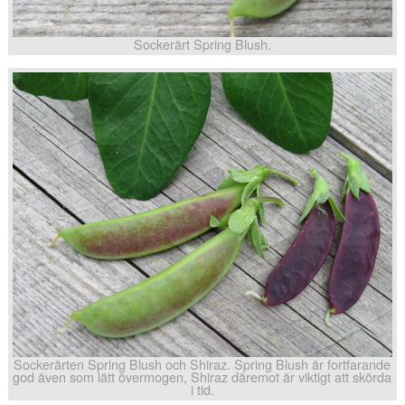
Sockerärt Spring Blush.
Sockerärten Spring Blush och Shiraz. Spring Blush är fortfarande
god även som lätt övermogen, Shiraz däremot är viktigt att skörda
i tid.