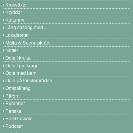
Krukväxter
Kryddor
Kulturarv
Lång säsong med…
Lokalsorter
Målla & Spenatskrået
Nötter
Odla i kruka
Odla i pallkrage
Odla med barn
Odla på fönsterbrädan
Omställning
Päron
Perenner
Persika
Persikaskola
Podcast