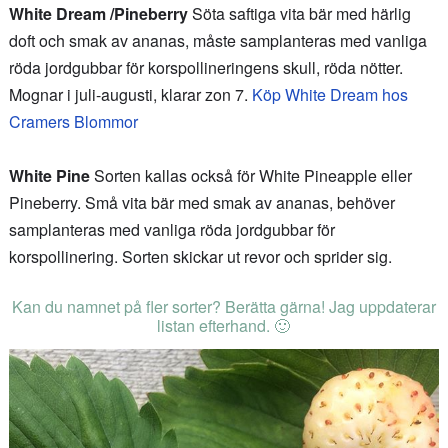
White Dream /Pineberry
Söta saftiga vita bär med härlig
doft och smak av ananas, måste samplanteras med vanliga
röda jordgubbar för korspollineringens skull, röda nötter.
Mognar i juli-augusti, klarar zon 7.
Köp White Dream hos
Cramers Blommor
White Pine
Sorten kallas också för White Pineapple eller
Pineberry. Små vita bär med smak av ananas, behöver
samplanteras med vanliga röda jordgubbar för
korspollinering. Sorten skickar ut revor och sprider sig.
Kan du namnet på fler sorter? Berätta gärna! Jag uppdaterar
listan efterhand. 🙂