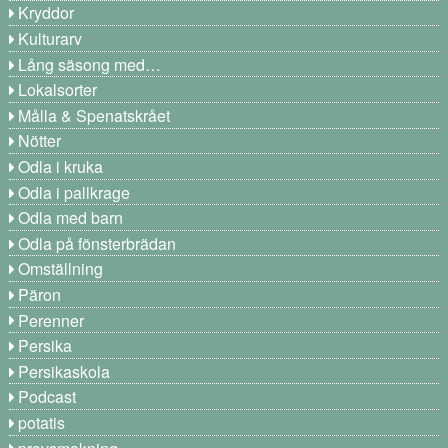
Kryddor
Kulturarv
Lång säsong med…
Lokalsorter
Målla & Spenatskrået
Nötter
Odla i kruka
Odla i pallkrage
Odla med barn
Odla på fönsterbrädan
Omställning
Päron
Perenner
Persika
Persikaskola
Podcast
potatis
provsmakning