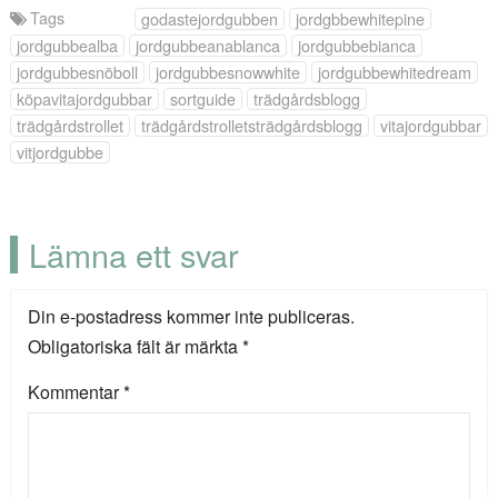
Tags
godastejordgubben
jordgbbewhitepine
jordgubbealba
jordgubbeanablanca
jordgubbebianca
jordgubbesnöboll
jordgubbesnowwhite
jordgubbewhitedream
köpavitajordgubbar
sortguide
trädgårdsblogg
trädgårdstrollet
trädgårdstrolletsträdgårdsblogg
vitajordgubbar
vitjordgubbe
Lämna ett svar
Din e-postadress kommer inte publiceras.
Obligatoriska fält är märkta
*
Kommentar
*