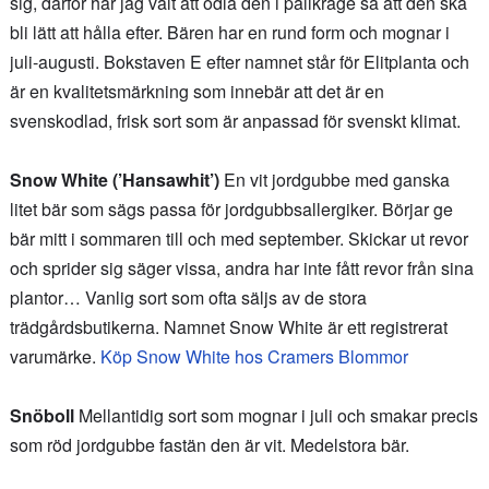
sig, därför har jag valt att odla den i pallkrage så att den ska
bli lätt att hålla efter. Bären har en rund form och mognar i
juli-augusti. Bokstaven E efter namnet står för Elitplanta och
är en kvalitetsmärkning som innebär att det är en
svenskodlad, frisk sort som är anpassad för svenskt klimat.
Snow White (’Hansawhit’)
En vit jordgubbe med ganska
litet bär som sägs passa för jordgubbsallergiker. Börjar ge
bär mitt i sommaren till och med september. Skickar ut revor
och sprider sig säger vissa, andra har inte fått revor från sina
plantor… Vanlig sort som ofta säljs av de stora
trädgårdsbutikerna. Namnet Snow White är ett registrerat
varumärke.
Köp Snow White hos Cramers Blommor
Snöboll
Mellantidig sort som mognar i juli och smakar precis
som röd jordgubbe fastän den är vit. Medelstora bär.