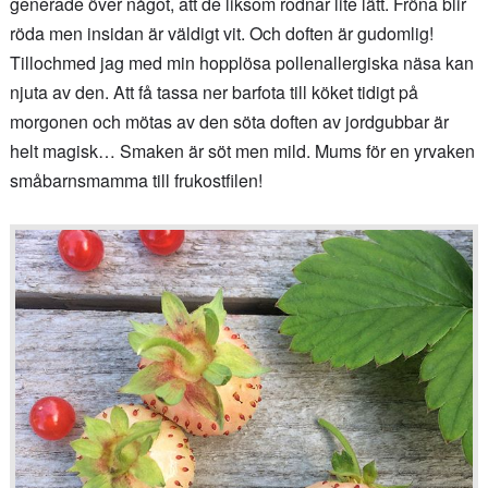
generade över något, att de liksom rodnar lite lätt. Fröna blir
röda men insidan är väldigt vit. Och doften är gudomlig!
Tillochmed jag med min hopplösa pollenallergiska näsa kan
njuta av den. Att få tassa ner barfota till köket tidigt på
morgonen och mötas av den söta doften av jordgubbar är
helt magisk… Smaken är söt men mild. Mums för en yrvaken
småbarnsmamma till frukostfilen!