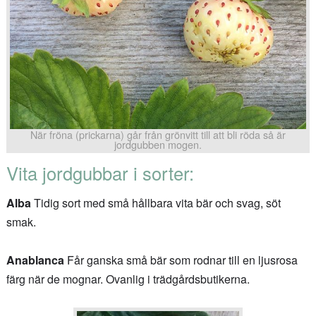
När fröna (prickarna) går från grönvitt till att bli röda så är
jordgubben mogen.
Vita jordgubbar i sorter:
Alba
Tidig sort med små hållbara vita bär och svag, söt
smak.
Anablanca
Får ganska små bär som rodnar till en ljusrosa
färg när de mognar. Ovanlig i trädgårdsbutikerna.