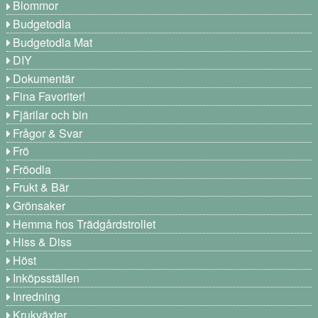
Blommor
Budgetodla
Budgetodla Mat
DIY
Dokumentär
Fina Favoriter!
Fjärilar och bin
Frågor & Svar
Frö
Fröodla
Frukt & Bär
Grönsaker
Hemma hos Trädgårdstrollet
Hiss & Diss
Höst
Inköpsställen
Inredning
Krukväxter