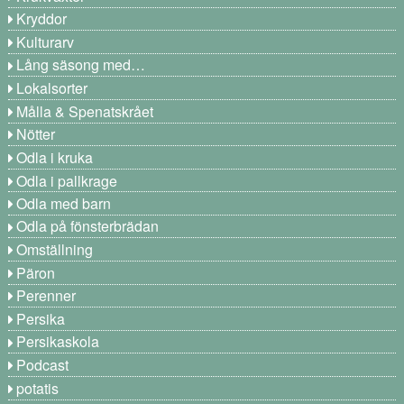
Kryddor
Kulturarv
Lång säsong med…
Lokalsorter
Målla & Spenatskrået
Nötter
Odla i kruka
Odla i pallkrage
Odla med barn
Odla på fönsterbrädan
Omställning
Päron
Perenner
Persika
Persikaskola
Podcast
potatis