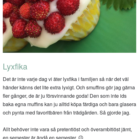
Lyxfika
Det är inte varje dag vi äter lyxfika i familjen så när det väl
händer känns det lite extra lyxigt. Och smuffins gör jag gärna
fler gånger, de är ju försvinnande goda! Den som inte ids
baka egna muffins kan ju alltid köpa färdiga och bara glasera
och pynta med favoritbären från trädgården. Så gjorde jag.
Allt behöver inte vara så pretentiöst och överambitiöst jämt,
en semester är ändå en semester. 😉