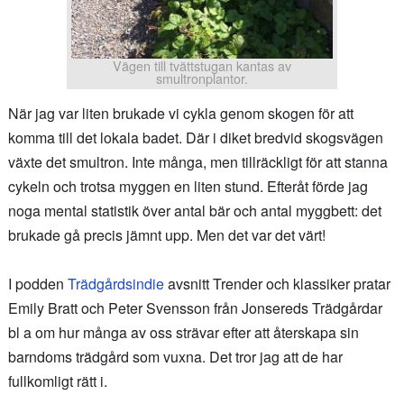
Vägen till tvättstugan kantas av
smultronplantor.
När jag var liten brukade vi cykla genom skogen för att
komma till det lokala badet. Där i diket bredvid skogsvägen
växte det smultron. Inte många, men tillräckligt för att stanna
cykeln och trotsa myggen en liten stund. Efteråt förde jag
noga mental statistik över antal bär och antal myggbett: det
brukade gå precis jämnt upp. Men det var det värt!
I podden
Trädgårdsindie
avsnitt Trender och klassiker pratar
Emily Bratt och Peter Svensson från Jonsereds Trädgårdar
bl a om hur många av oss strävar efter att återskapa sin
barndoms trädgård som vuxna. Det tror jag att de har
fullkomligt rätt i.