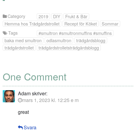
Category
2019
DIY
Frukt & Bär
Hemma hos Trädgårdstrollet
Recept för Köket
Sommar
Tags
#smultron #smultronmuffins #smuffins
baka med smultron
odlasmultron
trädgårdsblogg
trädgårdstrollet
trädgårdstrolletsträdgårdsblogg
One Comment
Adam
skriver:
mars 1, 2023 kl. 12:25 e m
great
Svara