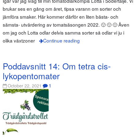
Igår var jag iväg till min tomatodlarkompis Lotta i Södertälje. Vi
brukar ses en gång om året, tipsa varann om sorter och
jämföra smaker. Här kommer därför en liten bästa- och
sämsta- utvärdering av tomatsäsongen 2022. 🙂 🙂 🙂 Även
om jag och Lotta odlar delvis samma sorter så odlar vi ju i
olika växtzoner
Continue reading
Poddavsnitt 14: Om tetra cis-
lykopentomater
1
October 22, 2021