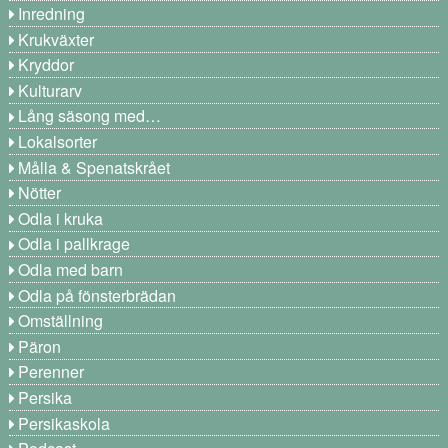
Inredning
Krukväxter
Kryddor
Kulturarv
Lång säsong med…
Lokalsorter
Målla & Spenatskrået
Nötter
Odla i kruka
Odla i pallkrage
Odla med barn
Odla på fönsterbrädan
Omställning
Päron
Perenner
Persika
Persikaskola