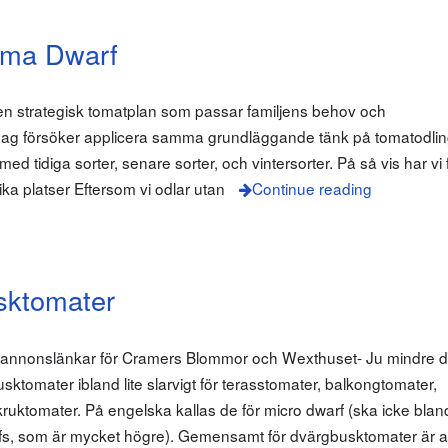
ema Dwarf
 en strategisk tomatplan som passar familjens behov och
: Jag försöker applicera samma grundläggande tänk på tomatodl
 tidiga sorter, senare sorter, och vintersorter. På så vis har vi
lika platser Eftersom vi odlar utan
Continue reading
sktomater
m annonslänkar för Cramers Blommor och Wexthuset- Ju mindre d
sktomater ibland lite slarvigt för terasstomater, balkongtomater,
 kruktomater. På engelska kallas de för micro dwarf (ska icke bla
s, som är mycket högre). Gemensamt för dvärgbusktomater är at