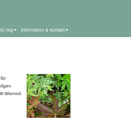
ölj mig
Information & kontakt
för
kligen
tt tålamod.