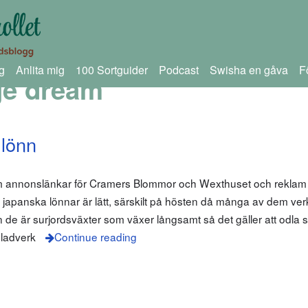
g
Anlita mig
100 Sortguider
Podcast
Swisha en gåva
F
ge dream
 lönn
om annonslänkar för Cramers Blommor och Wexthuset och reklam 
i japanska lönnar är lätt, särskilt på hösten då många av dem ver
de är surjordsväxter som växer långsamt så det gäller att odla si
bladverk
Continue reading