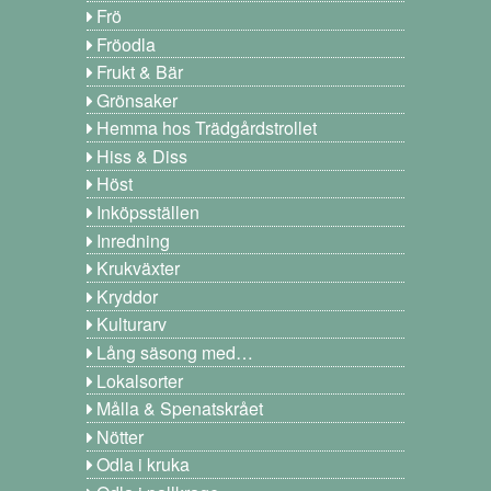
Frö
Fröodla
Frukt & Bär
Grönsaker
Hemma hos Trädgårdstrollet
Hiss & Diss
Höst
Inköpsställen
Inredning
Krukväxter
Kryddor
Kulturarv
Lång säsong med…
Lokalsorter
Målla & Spenatskrået
Nötter
Odla i kruka