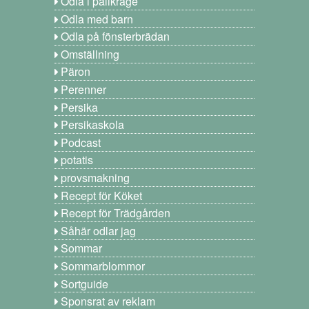
Odla i pallkrage
Odla med barn
Odla på fönsterbrädan
Omställning
Päron
Perenner
Persika
Persikaskola
Podcast
potatis
provsmakning
Recept för Köket
Recept för Trädgården
Såhär odlar jag
Sommar
Sommarblommor
Sortguide
Sponsrat av reklam