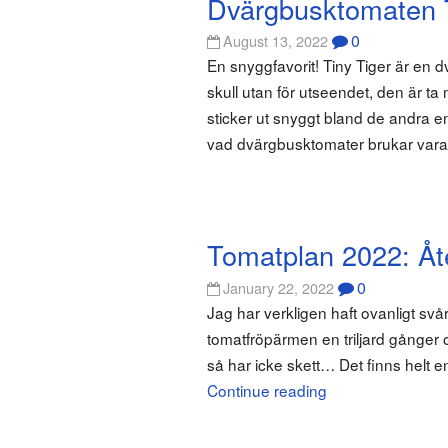
Dvärgbusktomaten T
0
August 13, 2022
En snyggfavorit! Tiny Tiger är en
skull utan för utseendet, den är t
sticker ut snyggt bland de andra e
vad dvärgbusktomater brukar vara
Tomatplan 2022: Åt
0
January 22, 2022
Jag har verkligen haft ovanligt sv
tomatfröpärmen en triljard gånger oc
så har icke skett… Det finns helt e
Continue reading