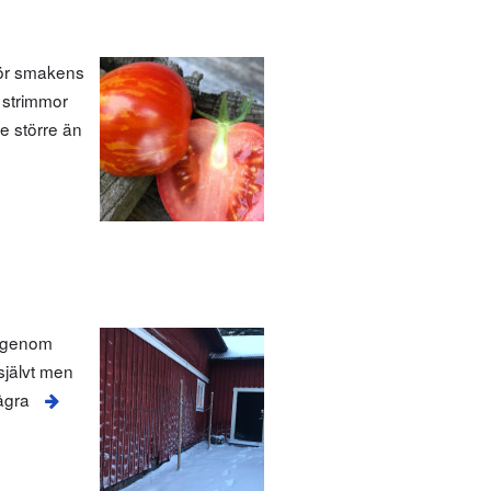
för smakens
 strimmor
e större än
 igenom
 självt men
ågra