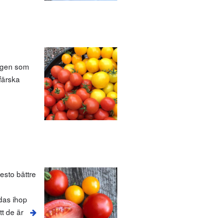
ingen som
 färska
esto bättre
ndas ihop
t de är