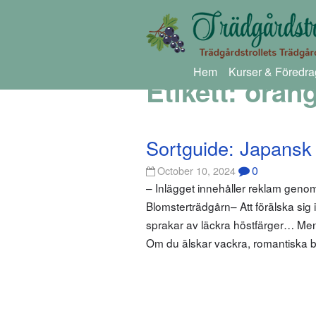
Hem
Kurser & Föredra
Etikett:
oran
Sortguide: Japansk
0
October 10, 2024
– Inlägget innehåller reklam gen
Blomsterträdgårn– Att förälska sig 
sprakar av läckra höstfärger… Men 
Om du älskar vackra, romantiska 