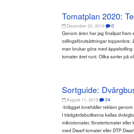
Tomatplan 2020: T
0
December 20, 2019
Genom åren har jag finslipat fram
odlingsförutsättningar toppenbra
man brukar göra med äppelodling med
tomater året runt. Olika sorter på o
Sortguide: Dvärgbu
34
August 11, 2019
-Inlägget innehåller reklam geno
I trädgårdsbutikerna kallas dvärgbu
mikrotomater, fönstertomater eller
med Dwarf-tomater eller DTP Dwarf