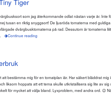
iny Tiger
 dvärgbusksort som jag återkommande odlat nästan varje år. Inte 
a mej tusan en riktig snyggsort! De ljusröda tomaterna med guldiga
nfärgade dvärgbusktomaterna på rad. Dessutom är tomaterna liiit
.
Continue reading
erbruk
årt att bestämma mig för en tomatplan iår. Har säkert bläddrat mig
h liksom hoppats att ett tema skulle utkristallisera sig lite av sig
nkelt för mycket att välja bland. Lyxproblem, med andra ord. 😉 N