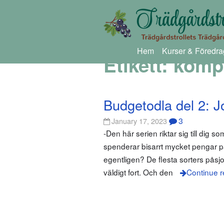
Hem
Kurser & Föredra
Etikett:
komp
Budgetodla del 2: J
3
January 17, 2023
-Den här serien riktar sig till dig
spenderar bisarrt mycket pengar på
egentligen? De flesta sorters påsjo
väldigt fort. Och den
Continue r