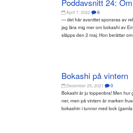
Poddavsnitt 24: Om
6
April 7, 2022
— det här avsnittet sponsras av re
jag lära mig mer om bokashi av Emm
släpps den 2 maj. Hon berättar om 
Bokashi på vintern
0
December 25, 2021
Bokashi är ju toppenbra! Men hur g
ner, men på vintern är marken frus
bokashin i tunnor med lock (gamla s