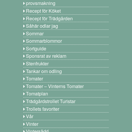
provsmakning
Recept för Köket
Recept för Trädgården
Såhär odlar jag
Sommar
Sommarblommor
Sortguide
Sponsrat av reklam
Stenfrukter
Tankar om odling
Tomater
Tomater – Vinterns Tomater
Tomatplan
Trädgårdstrollet Turistar
Trollets favoriter
Vår
Vinter
Vintersådd