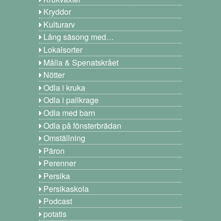
Kryddor
Kulturarv
Lång säsong med…
Lokalsorter
Målla & Spenatskrået
Nötter
Odla i kruka
Odla i pallkrage
Odla med barn
Odla på fönsterbrädan
Omställning
Päron
Perenner
Persika
Persikaskola
Podcast
potatis