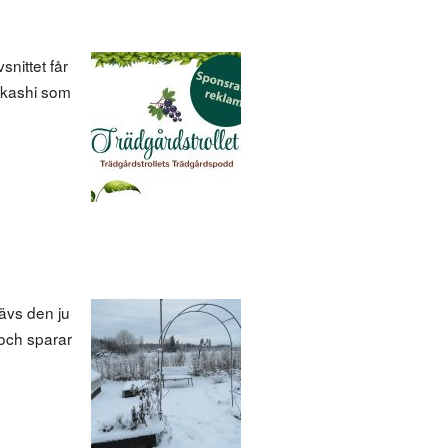
nittet får
bokashi som
ävs den ju
 och sparar