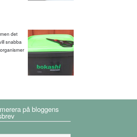
m men det
vill snabba
oorganismer
merera på bloggens
sbrev