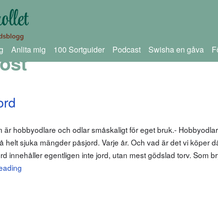
g
Anlita mig
100 Sortguider
Podcast
Swisha en gåva
F
ost
ord
 som är hobbyodlare och odlar småskaligt för eget bruk.- Hobbyodla
 helt sjuka mängder påsjord. Varje år. Och vad är det vi köper d
rd innehåller egentligen inte jord, utan mest gödslad torv. Som br
eading