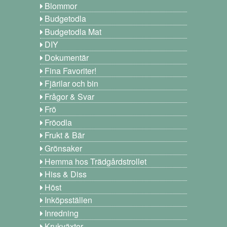
Blommor
Budgetodla
Budgetodla Mat
DIY
Dokumentär
Fina Favoriter!
Fjärilar och bin
Frågor & Svar
Frö
Fröodla
Frukt & Bär
Grönsaker
Hemma hos Trädgårdstrollet
Hiss & Diss
Höst
Inköpsställen
Inredning
Krukväxter