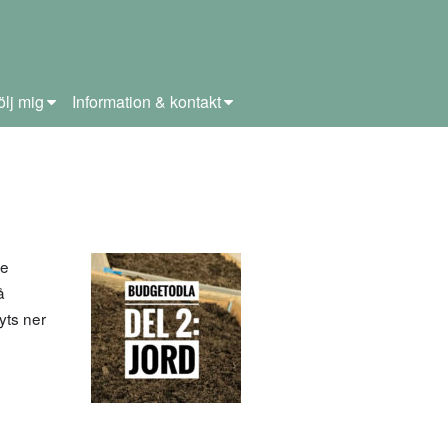
ölj mig
Information & kontakt
re
å
yts ner