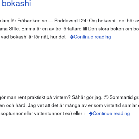
 bokashi
klam för Fröbanken.se — Poddavsnitt 24: Om bokashi I det här avs
a Stille. Emma är en av tre författare till Den stora boken om 
vad bokashi är för nåt, hur det
Continue reading
ör man rent praktiskt på vintern? Såhär gör jag. 🙂 Sommartid gr
en och hård. Jag vet att det är många av er som vintertid samlar
optunnor eller vattentunnor t ex) eller i
Continue reading