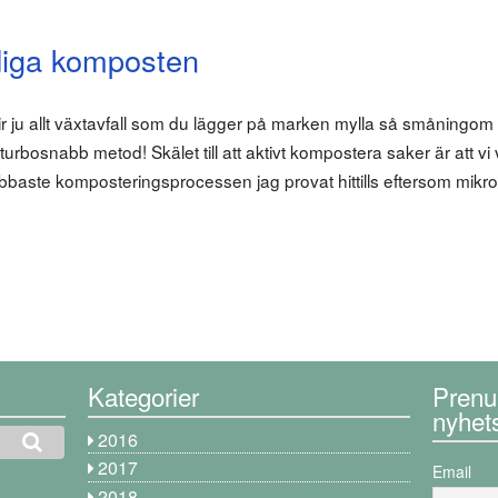
diga komposten
blir ju allt växtavfall som du lägger på marken mylla så småningo
 turbosnabb metod! Skälet till att aktivt kompostera saker är att vi 
baste komposteringsprocessen jag provat hittills eftersom mikr
Kategorier
Prenu
nyhet
2016
2017
Email
2018