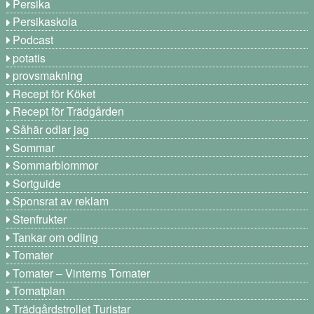
Persika
Persikaskola
Podcast
potatis
provsmakning
Recept för Köket
Recept för Trädgården
Såhär odlar jag
Sommar
Sommarblommor
Sortguide
Sponsrat av reklam
Stenfrukter
Tankar om odling
Tomater
Tomater – Vinterns Tomater
Tomatplan
Trädgårdstrollet Turistar