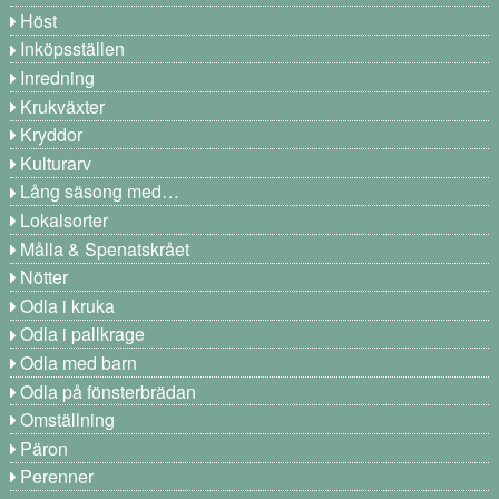
Höst
Inköpsställen
Inredning
Krukväxter
Kryddor
Kulturarv
Lång säsong med…
Lokalsorter
Målla & Spenatskrået
Nötter
Odla i kruka
Odla i pallkrage
Odla med barn
Odla på fönsterbrädan
Omställning
Päron
Perenner