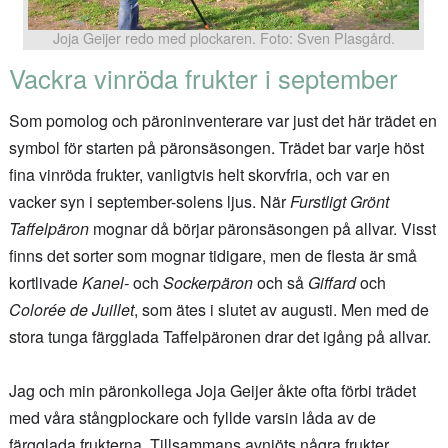
Joja Geijer redo med plockaren. Foto: Sven Plasgård.
Vackra vinröda frukter i september
Som pomolog och päroninventerare var just det här trädet en
symbol för starten på päronsäsongen. Trädet bar varje höst
fina vinröda frukter, vanligtvis helt skorvfria, och var en
vacker syn i september-solens ljus. När
Furstligt Grönt
Taffelpäron
mognar då börjar päronsäsongen på allvar. Visst
finns det sorter som mognar tidigare, men de flesta är små
kortlivade
Kanel-
och
Sockerpäron
och så
Giffard
och
Colorée de Juillet
, som ätes i slutet av augusti. Men med de
stora tunga färgglada Taffelpäronen drar det igång på allvar.
Jag och min päronkollega Joja Geijer åkte ofta förbi trädet
med våra stångplockare och fyllde varsin låda av de
färgglada frukterna. Tillsammans avnjöts några frukter