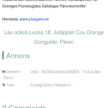
Sveriges Pomologiska Sällskaps Päronkommitte’.
Hemsida:
www.plasgard.se
Läs också Lucka 18: Juläpplet Cox Orange
Sortguide: Päron
Annons
Category
2024
BLOGGJULKALENDER
Frukt & Bär
Päron
Tags
Furstligt Grönt Taffelpäron
2 Comments