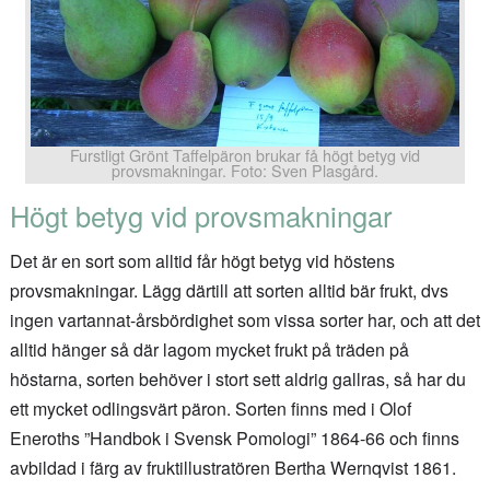
Furstligt Grönt Taffelpäron brukar få högt betyg vid
provsmakningar. Foto: Sven Plasgård.
Högt betyg vid provsmakningar
Det är en sort som alltid får högt betyg vid höstens
provsmakningar. Lägg därtill att sorten alltid bär frukt, dvs
ingen vartannat-årsbördighet som vissa sorter har, och att det
alltid hänger så där lagom mycket frukt på träden på
höstarna, sorten behöver i stort sett aldrig gallras, så har du
ett mycket odlingsvärt päron. Sorten finns med i Olof
Eneroths ”Handbok i Svensk Pomologi” 1864-66 och finns
avbildad i färg av fruktillustratören Bertha Wernqvist 1861.