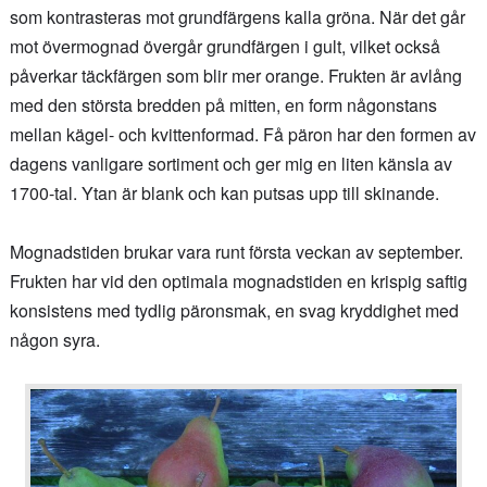
som kontrasteras mot grundfärgens kalla gröna. När det går
mot övermognad övergår grundfärgen i gult, vilket också
påverkar täckfärgen som blir mer orange. Frukten är avlång
med den största bredden på mitten, en form någonstans
mellan kägel- och kvittenformad. Få päron har den formen av
dagens vanligare sortiment och ger mig en liten känsla av
1700-tal. Ytan är blank och kan putsas upp till skinande.
Mognadstiden brukar vara runt första veckan av september.
Frukten har vid den optimala mognadstiden en krispig saftig
konsistens med tydlig päronsmak, en svag kryddighet med
någon syra.