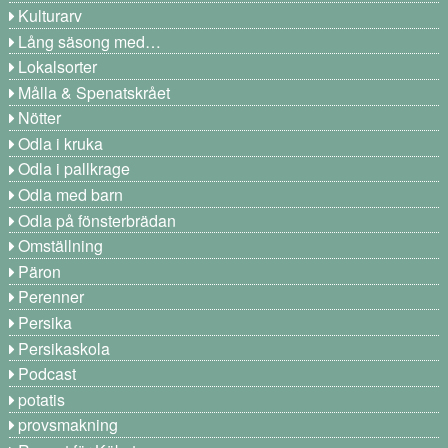
Kulturarv
Lång säsong med…
Lokalsorter
Målla & Spenatskrået
Nötter
Odla i kruka
Odla i pallkrage
Odla med barn
Odla på fönsterbrädan
Omställning
Päron
Perenner
Persika
Persikaskola
Podcast
potatis
provsmakning