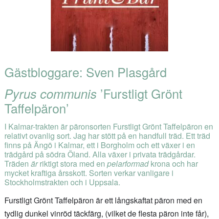
Gästbloggare: Sven Plasgård
Pyrus communis
’Furstligt Grönt
Taffelpäron’
I Kalmar-trakten är päronsorten Furstligt Grönt Taffelpäron en
relativt ovanlig sort. Jag har stött på en handfull träd. Ett träd
finns på Ängö i Kalmar, ett i Borgholm och ett växer i en
trädgård på södra Öland. Alla växer i privata trädgårdar.
Träden
är
riktigt stora med en
pelarformad
krona och har
mycket kraftiga årsskott. Sorten verkar vanligare i
Stockholmstrakten och i Uppsala.
Furstligt Grönt Taffelpäron är ett långskaftat päron med en
tydlig dunkel vinröd täckfärg, (vilket de flesta päron inte får),