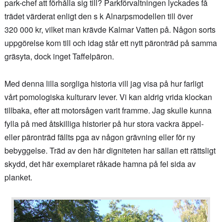
park-chef att förhålla sig till? Parkförvaltningen lyckades få
trädet värderat enligt den s k Alnarpsmodellen till över
320 000 kr, vilket man krävde Kalmar Vatten på. Någon sorts
uppgörelse kom till och idag står ett nytt päronträd på samma
gräsyta, dock inget Taffelpäron.
Med denna lilla sorgliga historia vill jag visa på hur farligt
vårt pomologiska kulturarv lever. Vi kan aldrig vrida klockan
tillbaka, efter att motorsågen varit framme. Jag skulle kunna
fylla på med åtskilliga historier på hur stora vackra äppel-
eller päronträd fällts pga av någon grävning eller för ny
bebyggelse. Träd av den här digniteten har sällan ett rättsligt
skydd, det här exemplaret råkade hamna på fel sida av
planket.