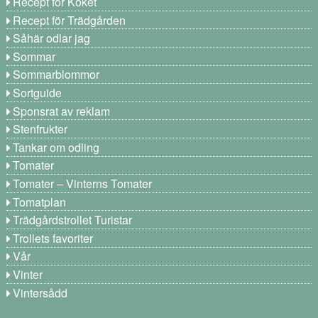
Recept för Köket
Recept för Trädgården
Såhär odlar jag
Sommar
Sommarblommor
Sortguide
Sponsrat av reklam
Stenfrukter
Tankar om odling
Tomater
Tomater – Vinterns Tomater
Tomatplan
Trädgårdstrollet Turistar
Trollets favoriter
Vår
Vinter
Vintersådd