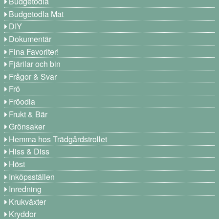
Budgetodla
Budgetodla Mat
DIY
Dokumentär
Fina Favoriter!
Fjärilar och bin
Frågor & Svar
Frö
Fröodla
Frukt & Bär
Grönsaker
Hemma hos Trädgårdstrollet
Hiss & Diss
Höst
Inköpsställen
Inredning
Krukväxter
Kryddor