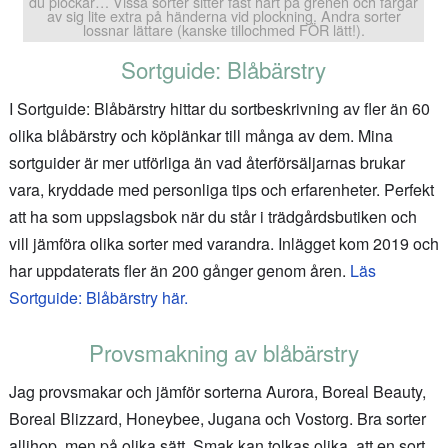
du plockar… Vissa sorter sitter fast hårt på grenen och färgar
av sig lite extra på händerna vid plockning. Andra sorter
lossnar lättare (kanske tillochmed FÖR lätt!).
Sortguide: Blåbärstry
I Sortguide: Blåbärstry hittar du sortbeskrivning av fler än 60
olika blåbärstry och köplänkar till många av dem. Mina
sortguider är mer utförliga än vad återförsäljarnas brukar
vara, kryddade med personliga tips och erfarenheter. Perfekt
att ha som uppslagsbok när du står i trädgårdsbutiken och
vill jämföra olika sorter med varandra. Inlägget kom 2019 och
har uppdaterats fler än 200 gånger genom åren.
Läs
Sortguide: Blåbärstry här.
Provsmakning av blåbärstry
Jag provsmakar och jämför sorterna Aurora, Boreal Beauty,
Boreal Blizzard, Honeybee, Jugana och Vostorg. Bra sorter
allihop, men på olika sätt. Smak kan tolkas olika, att en sort