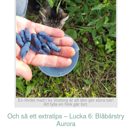
En fördel med t ex Vostorg är att den ger stora bär!
Att fylla en hink går fort.
Och så ett extratips – Lucka 6: Blåbärstry
Aurora