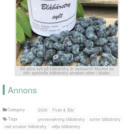
Att göra sylt på blåbärstry är tacksamt! Mycket av
den speciella blåbärstry-smaken sitter i skalet.
Annons
Category
2026
Frukt & Bär
Tags
provsmakning blåbärstry
sorter blåbärstry
vad smakar blåbärstry
välja blåbärstry