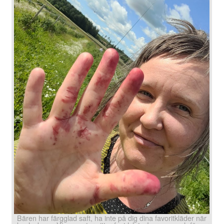
Bären har färgglad saft, ha inte på dig dina favoritkläder när