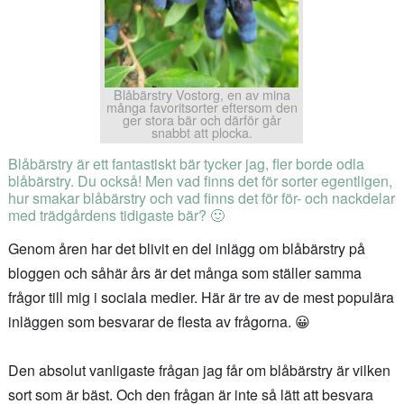
Blåbärstry Vostorg, en av mina
många favoritsorter eftersom den
ger stora bär och därför går
snabbt att plocka.
Blåbärstry är ett fantastiskt bär tycker jag, fler borde odla
blåbärstry. Du också! Men vad finns det för sorter egentligen,
hur smakar blåbärstry och vad finns det för för- och nackdelar
med trädgårdens tidigaste bär? 🙂
Genom åren har det blivit en del inlägg om blåbärstry på
bloggen och såhär års är det många som ställer samma
frågor till mig i sociala medier. Här är tre av de mest populära
inläggen som besvarar de flesta av frågorna. 😀
Den absolut vanligaste frågan jag får om blåbärstry är vilken
sort som är bäst. Och den frågan är inte så lätt att besvara