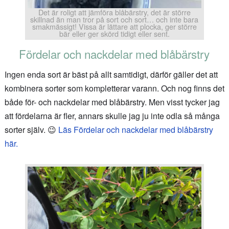
Det är roligt att jämföra blåbärstry, det är större
skillnad än man tror på sort och sort… och inte bara
smakmässigt! Vissa är lättare att plocka, ger större
bär eller ger skörd tidigt eller sent.
Fördelar och nackdelar med blåbärstry
Ingen enda sort är bäst på allt samtidigt, därför gäller det att
kombinera sorter som kompletterar varann. Och nog finns det
både för- och nackdelar med blåbärstry. Men visst tycker jag
att fördelarna är fler, annars skulle jag ju inte odla så många
sorter själv. 😉
Läs Fördelar och nackdelar med blåbärstry
här.