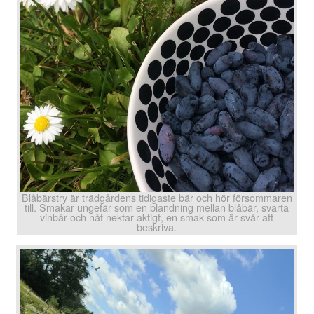
Blåbärstry är trädgårdens tidigaste bär och hör försommaren
till. Smakar ungefär som en blandning mellan blåbär, svarta
vinbär och nåt nektar-aktigt, en smak som är svår att
beskriva.