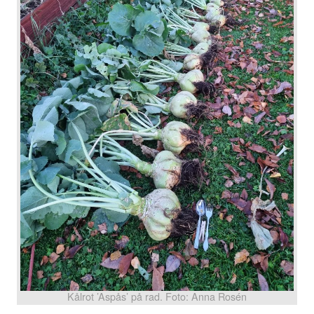
Kålrot ’Aspås’ på rad. Foto: Anna Rosén