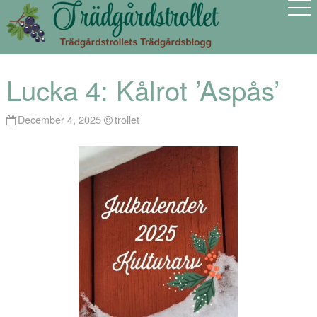
Lucka 4: Kålrot ’Aspås’
December 4, 2025
trollet