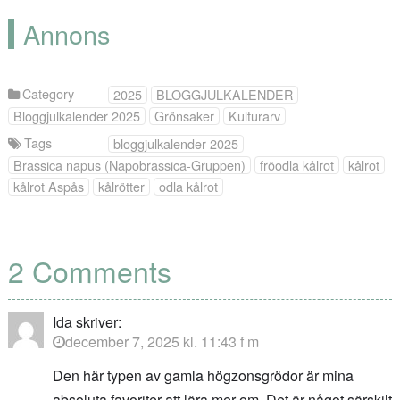
Annons
Category
2025
BLOGGJULKALENDER
Bloggjulkalender 2025
Grönsaker
Kulturarv
Tags
bloggjulkalender 2025
Brassica napus (Napobrassica-Gruppen)
fröodla kålrot
kålrot
kålrot Aspås
kålrötter
odla kålrot
2 Comments
Ida
skriver:
december 7, 2025 kl. 11:43 f m
Den här typen av gamla högzonsgrödor är mina
absoluta favoriter att lära mer om. Det är något särskilt