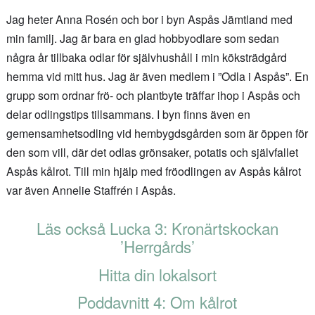
Jag heter Anna Rosén och bor i byn Aspås Jämtland med
min familj. Jag är bara en glad hobbyodlare som sedan
några år tillbaka odlar för självhushåll i min köksträdgård
hemma vid mitt hus. Jag är även medlem i ”Odla i Aspås”. En
grupp som ordnar frö- och plantbyte träffar ihop i Aspås och
delar odlingstips tillsammans. I byn finns även en
gemensamhetsodling vid hembygdsgården som är öppen för
den som vill, där det odlas grönsaker, potatis och självfallet
Aspås kålrot. Till min hjälp med fröodlingen av Aspås kålrot
var även Annelie Staffrén i Aspås.
Läs också Lucka 3: Kronärtskockan
’Herrgårds’
Hitta din lokalsort
Poddavnitt 4: Om kålrot