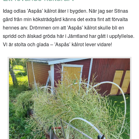
Idag odlas ’Aspås’ kålrot åter i bygden. När jag ser Stinas
gård från min köksträdgård känns det extra fint att förvalta
hennes arv. Drömmen om att ’Aspås’ kålrot skulle bli en
spridd och älskad gröda här i Jämtland har gått i uppfyllelse.
Vi är stolta och glada – ’Aspås’ kålrot lever vidare!