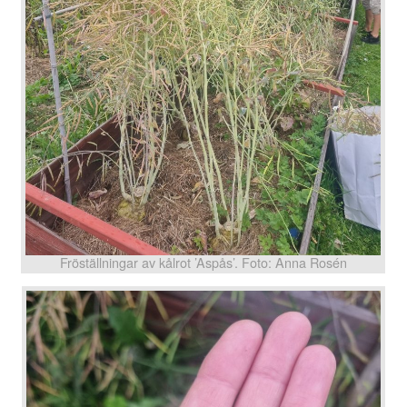
Fröställningar av kålrot ’Aspås’. Foto: Anna Rosén