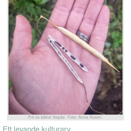
Frö av kålrot ’Aspås’. Foto: Anna Rosén.
Ett levande kulturarv