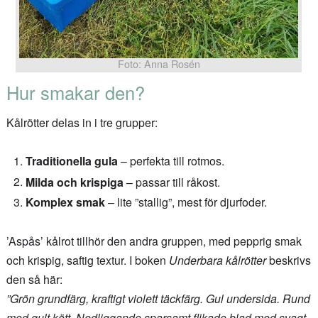
Foto: Anna Rosén
Hur smakar den?
Kålrötter delas in i tre grupper:
Traditionella gula
– perfekta till rotmos.
Milda och krispiga
– passar till råkost.
Komplex smak
– lite ”stallig”, mest för djurfoder.
’Aspås’ kålrot tillhör den andra gruppen, med pepprig smak
och krispig, saftig textur. I boken
Underbara kålrötter
beskrivs
den så här:
”Grön grundfärg, kraftigt violett täckfärg. Gul undersida. Rund
med gult kött. Nedliggande sparsamt flikade blad med svagt