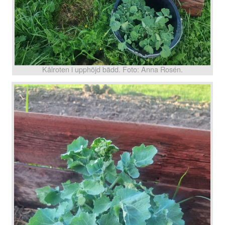
Kålroten i upphöjd bädd. Foto: Anna Rosén.