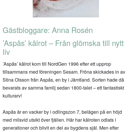
Gästbloggare: Anna Rosén
’Aspås’ kålrot – Från glömska till nytt
liv
’Aspås’ kålrot kom till NordGen 1996 efter ett upprop
tillsammans med föreningen Sesam. Fröna skickades in av
Stina Olsson från Aspås, en by i Jämtland. Sorten hade då
bevarats av samma familj sedan 1800-talet – ett fantastiskt
kulturarv!
Aspås är en vacker by i odlingszon 7, belägen på en höjd
med milsvid utsikt över fjällen. Här har kålroten odlats i
generationer och blivit en del av bygdens själ. Men efter