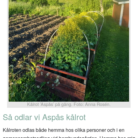
Kålrot ’Aspås’ på gång. Foto: Anna Rosén.
Så odlar vi Aspås kålrot
Kålroten odlas både hemma hos olika personer och i en