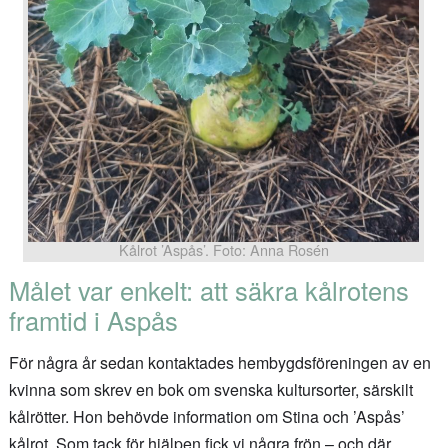
Kålrot ’Aspås’. Foto: Anna Rosén
Målet var enkelt: att säkra kålrotens
framtid i Aspås
För några år sedan kontaktades hembygdsföreningen av en
kvinna som skrev en bok om svenska kultursorter, särskilt
kålrötter. Hon behövde information om Stina och ’Aspås’
kålrot. Som tack för hjälpen fick vi några frön – och där