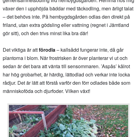
gemensamhetsodling vid hembygdsgården. Hemma hos mig
växer den i upphöjda bäddar med täckodling, men ärligt talat
– det behövs inte. På hembygdsgården odlas den direkt på
friland, utan extra gödsling eller vattning (regnet i Jämtland
gör sitt), och den trivs minst lika bra där!
Det viktiga är att
förodla
– kallsådd fungerar inte, då går
plantorna i blom. När frostrisken är över planterar vi ut och
sedan är det bara att vänta till sensommaren. ’Aspås’ kålrot
har hög grobarhet, är härdig, lättodlad och verkar inte locka
rådjur. Det är lätt att förstå varför den förr odlades både som
människoföda och djurfoder. Vilken växt!