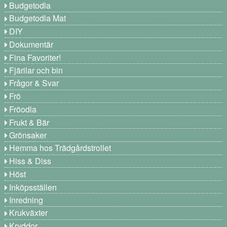
Budgetodla
Budgetodla Mat
DIY
Dokumentär
Fina Favoriter!
Fjärilar och bin
Frågor & Svar
Frö
Fröodla
Frukt & Bär
Grönsaker
Hemma hos Trädgårdstrollet
Hiss & Diss
Höst
Inköpsställen
Inredning
Krukväxter
Kryddor