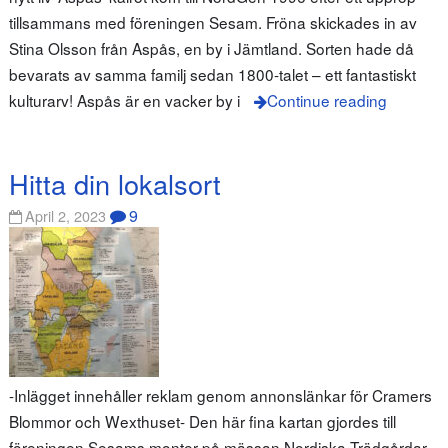
tillsammans med föreningen Sesam. Fröna skickades in av
Stina Olsson från Aspås, en by i Jämtland. Sorten hade då
bevarats av samma familj sedan 1800-talet – ett fantastiskt
kulturarv! Aspås är en vacker by i
Continue reading
Hitta din lokalsort
9
April 2, 2023
-Inlägget innehåller reklam genom annonslänkar för Cramers
Blommor och Wexthuset- Den här fina kartan gjordes till
föreningen Sesams monter på mässan Nordiska Trädgårdar