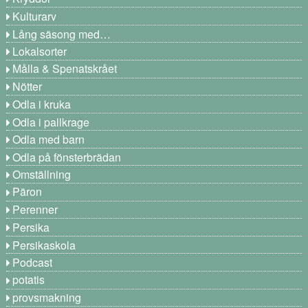
Kulturarv
Lång säsong med…
Lokalsorter
Målla & Spenatskrået
Nötter
Odla i kruka
Odla i pallkrage
Odla med barn
Odla på fönsterbrädan
Omställning
Päron
Perenner
Persika
Persikaskola
Podcast
potatis
provsmakning