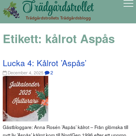
Etikett:
kålrot Aspås
Lucka 4: Kålrot ’Aspås’
2
December 4, 2025
Gästbloggare: Anna Rosén ’Aspås’ kålrot – Från glömska till
nytt liv ’Aspås’ kålrot kom till NordGen 1996 efter ett upprop