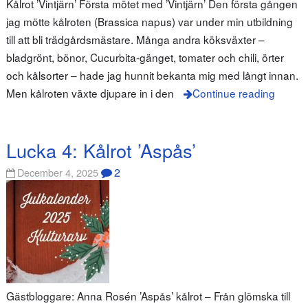
Kålrot ’Vintjärn’ Första mötet med ’Vintjärn’ Den första gången
jag mötte kålroten (Brassica napus) var under min utbildning
till att bli trädgårdsmästare. Många andra köksväxter –
bladgrönt, bönor, Cucurbita-gänget, tomater och chili, örter
och kålsorter – hade jag hunnit bekanta mig med långt innan.
Men kålroten växte djupare in i den
Continue reading
Lucka 4: Kålrot ’Aspås’
2
December 4, 2025
Gästbloggare: Anna Rosén ’Aspås’ kålrot – Från glömska till