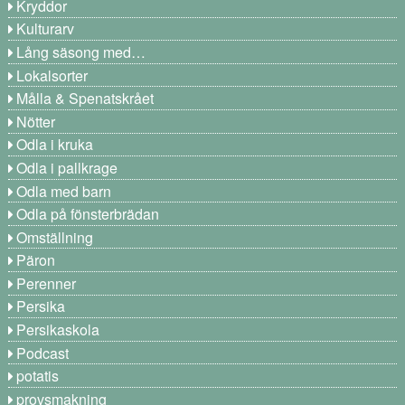
Kryddor
Kulturarv
Lång säsong med…
Lokalsorter
Målla & Spenatskrået
Nötter
Odla i kruka
Odla i pallkrage
Odla med barn
Odla på fönsterbrädan
Omställning
Päron
Perenner
Persika
Persikaskola
Podcast
potatis
provsmakning