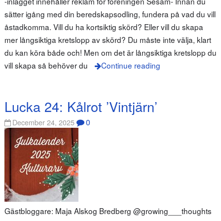
-inlägget innehåller reklam för föreningen Sesam- Innan du
sätter igång med din beredskapsodling, fundera på vad du vill
åstadkomma. Vill du ha kortsiktig skörd? Eller vill du skapa
mer långsiktiga kretslopp av skörd? Du måste inte välja, klart
du kan köra både och! Men om det är långsiktiga kretslopp du
vill skapa så behöver du
Continue reading
Lucka 24: Kålrot ’Vintjärn’
0
December 24, 2025
Gästbloggare: Maja Alskog Bredberg @growing___thoughts