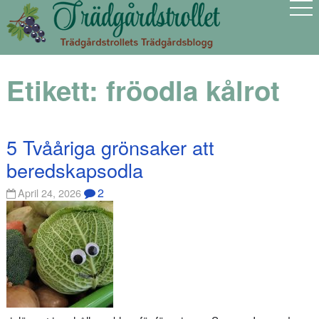
Etikett:
fröodla kålrot
5 Tvååriga grönsaker att
beredskapsodla
2
April 24, 2026