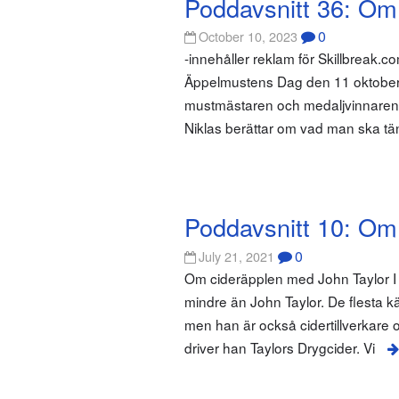
Poddavsnitt 36: Om
0
October 10, 2023
-innehåller reklam för Skillbreak.
Äppelmustens Dag den 11 oktober,
mustmästaren och medaljvinnaren
Niklas berättar om vad man ska tä
Poddavsnitt 10: Om
0
July 21, 2021
Om cideräpplen med John Taylor I d
mindre än John Taylor. De flesta
men han är också cidertillverkar
driver han Taylors Drygcider. Vi