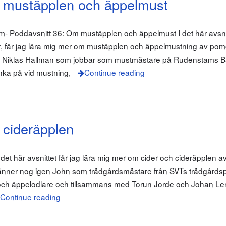
 mustäpplen och äppelmust
com- Poddavsnitt 36: Om mustäpplen och äppelmust I det här avsnitt
 får jag lära mig mer om mustäpplen och äppelmustning av pom
 Niklas Hallman som jobbar som mustmästare på Rudenstams Bä
nka på vid mustning,
Continue reading
 cideräpplen
et här avsnittet får jag lära mig mer om cider och cideräpplen a
 känner nog igen John som trädgårdsmästare från SVTs trädgård
e och äppelodlare och tillsammans med Torun Jorde och Johan L
Continue reading