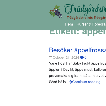
Hem
Kurser & Föredra
Etikett:
äppe
Besöker äppelfross
0
October 21, 2024
Varje höst har Säby Frukt äppelfro
äpplen i lösvikt, äppelmust, kall
provsmaka dig fram, så att du vet v
Gård hålls
Continue reading