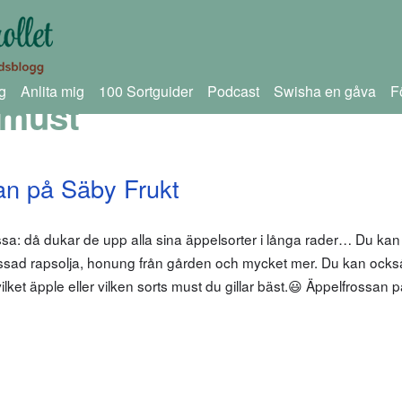
g
Anlita mig
100 Sortguider
Podcast
Swisha en gåva
F
lmust
an på Säby Frukt
ssa: då dukar de upp alla sina äppelsorter i långa rader… Du ka
pressad rapsolja, honung från gården och mycket mer. Du kan ocks
ilket äpple eller vilken sorts must du gillar bäst.😃 Äppelfrossan 