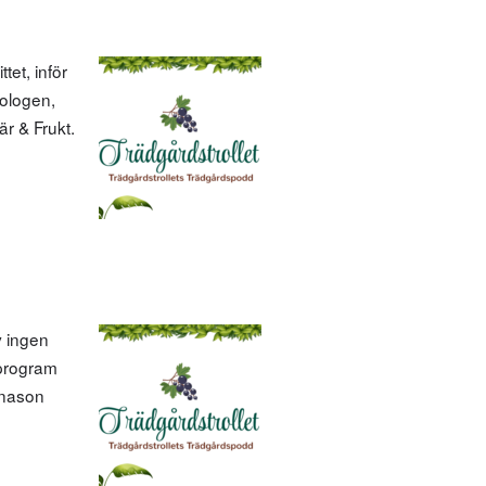
et, inför
ologen,
r & Frukt.
v ingen
sprogram
enason