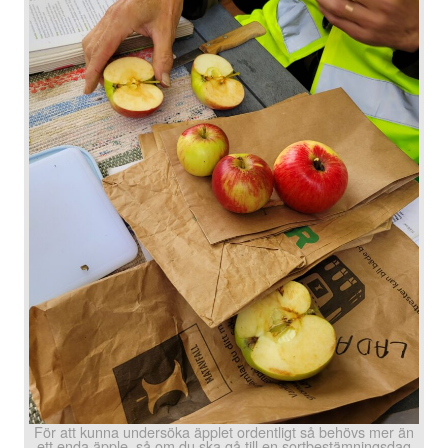
För att kunna undersöka äpplet ordentligt så behövs mer än
ett enda äpple, så om du ska gå till en sortbestämningsdag