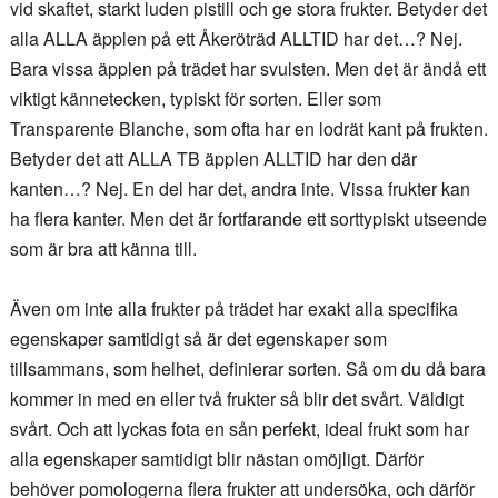
vid skaftet, starkt luden pistill och ge stora frukter. Betyder det
alla ALLA äpplen på ett Åkeröträd ALLTID har det…? Nej.
Bara vissa äpplen på trädet har svulsten. Men det är ändå ett
viktigt kännetecken, typiskt för sorten. Eller som
Transparente Blanche, som ofta har en lodrät kant på frukten.
Betyder det att ALLA TB äpplen ALLTID har den där
kanten…? Nej. En del har det, andra inte. Vissa frukter kan
ha flera kanter. Men det är fortfarande ett sorttypiskt utseende
som är bra att känna till.
Även om inte alla frukter på trädet har exakt alla specifika
egenskaper samtidigt så är det egenskaper som
tillsammans, som helhet, definierar sorten. Så om du då bara
kommer in med en eller två frukter så blir det svårt. Väldigt
svårt. Och att lyckas fota en sån perfekt, ideal frukt som har
alla egenskaper samtidigt blir nästan omöjligt. Därför
behöver pomologerna flera frukter att undersöka, och därför