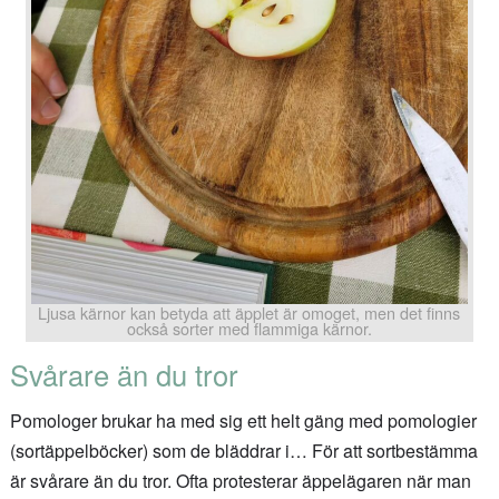
Ljusa kärnor kan betyda att äpplet är omoget, men det finns
också sorter med flammiga kärnor.
Svårare än du tror
Pomologer brukar ha med sig ett helt gäng med pomologier
(sortäppelböcker) som de bläddrar i… För att sortbestämma
är svårare än du tror. Ofta protesterar äppelägaren när man