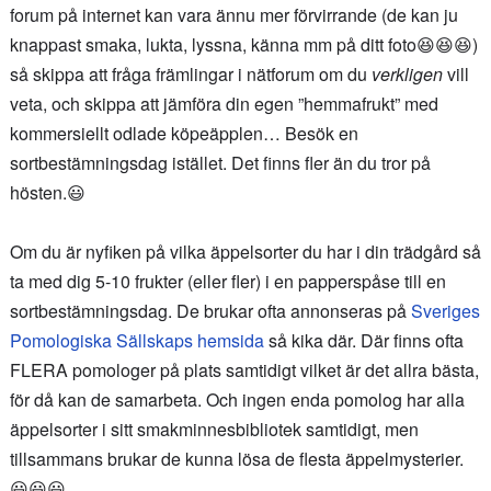
forum på internet kan vara ännu mer förvirrande (de kan ju
knappast smaka, lukta, lyssna, känna mm på ditt foto😆😆😆)
så skippa att fråga främlingar i nätforum om du
verkligen
vill
veta, och skippa att jämföra din egen ”hemmafrukt” med
kommersiellt odlade köpeäpplen… Besök en
sortbestämningsdag istället. Det finns fler än du tror på
hösten.😃
Om du är nyfiken på vilka äppelsorter du har i din trädgård så
ta med dig 5-10 frukter (eller fler) i en papperspåse till en
sortbestämningsdag. De brukar ofta annonseras på
Sveriges
Pomologiska Sällskaps hemsida
så kika där. Där finns ofta
FLERA pomologer på plats samtidigt vilket är det allra bästa,
för då kan de samarbeta. Och ingen enda pomolog har alla
äppelsorter i sitt smakminnesbibliotek samtidigt, men
tillsammans brukar de kunna lösa de flesta äppelmysterier.
😃😃😃