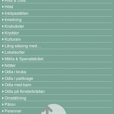
Hiss & Diss
Höst
Inköpsställen
Inredning
Krukväxter
Kryddor
Kulturarv
Lång säsong med…
Lokalsorter
Målla & Spenatskrået
Nötter
Odla i kruka
Odla i pallkrage
Odla med barn
Odla på fönsterbrädan
Omställning
Päron
Perenner
Go Top