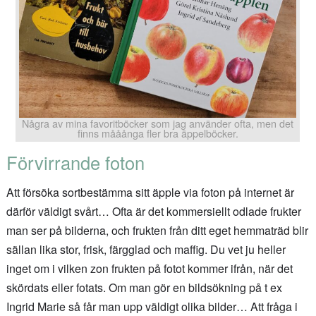
Några av mina favoritböcker som jag använder ofta, men det
finns mååånga fler bra äppelböcker.
Förvirrande foton
Att försöka sortbestämma sitt äpple via foton på internet är
därför väldigt svårt… Ofta är det kommersiellt odlade frukter
man ser på bilderna, och frukten från ditt eget hemmaträd blir
sällan lika stor, frisk, färgglad och maffig. Du vet ju heller
inget om i vilken zon frukten på fotot kommer ifrån, när det
skördats eller fotats. Om man gör en bildsökning på t ex
Ingrid Marie så får man upp väldigt olika bilder… Att fråga i