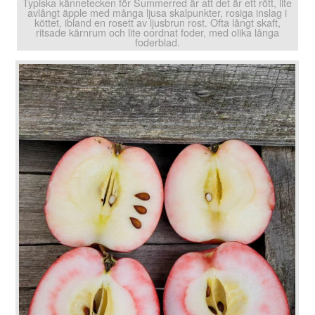
Typiska kännetecken för Summerred är att det är ett rött, lite
avlångt äpple med många ljusa skalpunkter, rosiga inslag i
köttet, ibland en rosett av ljusbrun rost. Ofta långt skaft,
ritsade kärnrum och lite oordnat foder, med olika långa
foderblad.