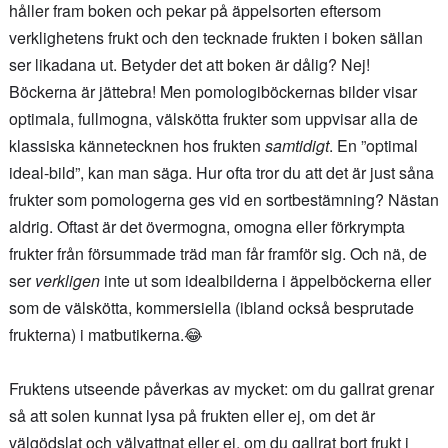
håller fram boken och pekar på äppelsorten eftersom
verklighetens frukt och den tecknade frukten i boken sällan
ser likadana ut. Betyder det att boken är dålig? Nej!
Böckerna är jättebra! Men pomologiböckernas bilder visar
optimala, fullmogna, välskötta frukter som uppvisar alla de
klassiska kännetecknen hos frukten
samtidigt
. En ”optimal
ideal-bild”, kan man säga. Hur ofta tror du att det är just såna
frukter som pomologerna ges vid en sortbestämning? Nästan
aldrig. Oftast är det övermogna, omogna eller förkrympta
frukter från försummade träd man får framför sig. Och nä, de
ser
verkligen
inte ut som idealbilderna i äppelböckerna eller
som de välskötta, kommersiella (ibland också besprutade
frukterna) i matbutikerna.😂
Fruktens utseende påverkas av mycket: om du gallrat grenar
så att solen kunnat lysa på frukten eller ej, om det är
välgödslat och välvattnat eller ej, om du gallrat bort frukt i