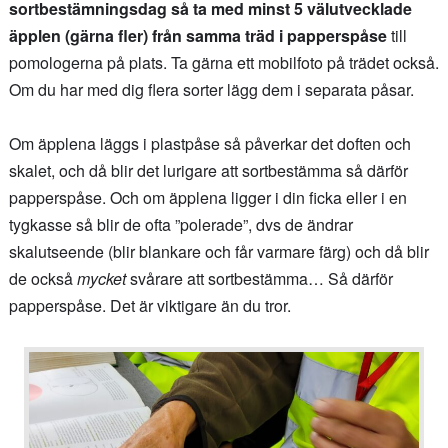
sortbestämningsdag så ta med minst 5 välutvecklade
äpplen (gärna fler) från samma träd i papperspåse
till
pomologerna på plats. Ta gärna ett mobilfoto på trädet också.
Om du har med dig flera sorter lägg dem i separata påsar.
Om äpplena läggs i plastpåse så påverkar det doften och
skalet, och då blir det lurigare att sortbestämma så därför
papperspåse. Och om äpplena ligger i din ficka eller i en
tygkasse så blir de ofta ”polerade”, dvs de ändrar
skalutseende (blir blankare och får varmare färg) och då blir
de också
mycket
svårare att sortbestämma… Så därför
papperspåse. Det är viktigare än du tror.