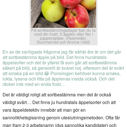
På sortbestämningsdagar kan du ta
med din frukt: 5 äpplen eller fler i
papperspåse. (Husmoder,
Summerred och Aroma i bild)
En av de vanligaste frågorna jag får såhär års är om det går
att sortbestämma äpple på bild. Det finns hundratals
äppelsorter och det är ytterst få som går att sortbestämma
säkert på bild, så generellt är svaret nej, eftersom det är svårt
att smaka på en bild.😂 Pomologen behöver kunna smaka,
lukta, lyssna och titta på äpplenas insida också. Och det
räcker inte med en enda frukt…
Det är väldigt roligt att sortbestämma men det är också
väldigt svårt… Det finns ju hundratals äppelsorter och att
vara äppeldetektiv innebär att man gör en
sannolikhetsgissning genom uteslutningsmetoden. Ofta får
man fram 2-3 arbetsnamn (dvs sannolika kandidater) och