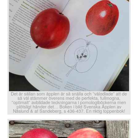
Det är sällan som äpplen är så snälla och ”välodlade” att de
så väl stämmer överens med de perfekta, fullmogna,
”optimalt” avbildade teckningarna i pomologiböckerna men
plötsligt händer det… B
oken i bild Svenska Äpplen av
Näslund & af Sandeberg, s 436-437. En riktig toppenbok!