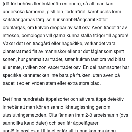
(därför behövs fler frukter än en enda), så att man kan
undersöka kärnorna, pistillen, foderröret, kärnhusets form,
kärlsträngarnas färg, se hur snabbt/långsamt köttet
brunfärgas, om kniven droppar av saft osv. Även trädet är av
intresse, pomologen vill gärna kunna ställa frågor till ägaren!
Växer det i en trädgård eller hage/dike, verkar det vara
planterat med flit av människor eller är det fåglar som spritt
sorten, hur gammalt är trädet, sitter frukten fast bra vid blåst
eller inte, i vilken zon växer trädet osv. En del namnsorter har
specifika kännetecken inte bara på frukten, utan även på
trädet; t ex en vriden stam eller extra stora blad.
Det finns hundratals äppelsorter och att vara äppeldetektiv
innebär att man kör en sannolikhetsgissning genom
uteslutningsmetoden. Ofta får man fram 2-3 arbetsnamn (dvs
sannolika kandidater) och sen får äppelägaren
uppföljningstips att titta efter för att kunna komma ännu