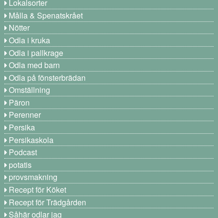
Lokalsorter
Målla & Spenatskrået
Nötter
Odla i kruka
Odla i pallkrage
Odla med barn
Odla på fönsterbrädan
Omställning
Päron
Perenner
Persika
Persikaskola
Podcast
potatis
provsmakning
Recept för Köket
Recept för Trädgården
Såhär odlar jag