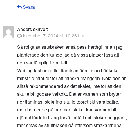
Svara
Anders
skriver:
december 7, 2024 kl. 10:26 f m
Så roligt att strutbräken är så pass härdig! Innan jag
planterade den kunde jag på vissa platser läsa att
den var lämplig i zon I-III.
Vad jag läst om giftet tiaminas är att man bör koka
minst tio minuter för att minska mängden. Koktiden är
alltså rekommenderad av det skälet, inte för att den
skulle bli godare välkokt. Det är värmen som bryter
ner tiaminas, stekning skulle teoretiskt vara bättre,
men beroende på hur man steker kan värmen bli
ojämnt fördelad. Jag förväller lätt och steker noggrant,
mer smak av strutbräken då eftersom smakämnena