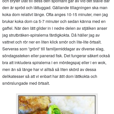
och bryter utåt till dess den spontant går av vid det ställe där
den är spröd och lättuggad. Gällande tillagningen ska man
koka dom relativt länge. Ofta anges 10-15 minuter, men jag
brukar koka dom ca 5-7 minuter och sedan känna med en
gaffel. När den lätt glider in i nedre delen av stjälken anser
jag strutbräken-spiralerna färdigkokta. Då häller jag av
vattnet och rör ner en liten klick smör och lite-lite örtsalt.
Serveras som ”grönt” till familjemiddagar av diverse slag,
söndagssteken eller panerad fisk. Det fungerar säkert också
bra att inkludera spiralerna i en mördegspaj eller i en wok,
men än så länge har vi alltså så liten skörd av dessa
delikatesser så att vi enbart har ätit dom lättkokta och
smörslungade med örtsalt.