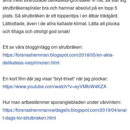
strutbräkenspiraler bra och hamnar absolut på en topp 5
plats. Så strutbräken är ett toppentips i en ätbar trädgård.
Lättodlade, även i de allra kallaste klimat. Lätta att plocka
och tillaga och otroligt god smak!
Ett av våra blogginlägg om strutbräken:
https://forsnashemman.blogspot.com/2018/05/en-akta-
delikatess-varprimoren.html
En kort film där jag visar ”bryt-trixet” när jag plockar:
https://www.youtube.com/watch?v=eyVMfoW4KZA
Hur man artbestämmer sporangiebladen under vårvintern:
https://forsnashemmanvardagsliv.blogspot.com/2019/04/snar
t-dags-for-strutbraken.html