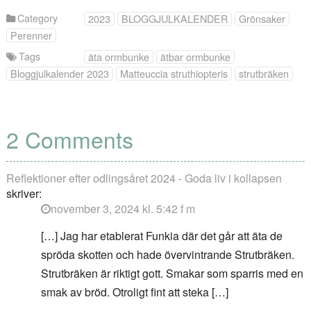
Category
2023
BLOGGJULKALENDER
Grönsaker
Perenner
Tags
äta ormbunke
ätbar ormbunke
Bloggjulkalender 2023
Matteuccia struthiopteris
strutbräken
2 Comments
Reflektioner efter odlingsåret 2024 - Goda liv i kollapsen
skriver:
november 3, 2024 kl. 5:42 f m
[…] Jag har etablerat Funkia där det går att äta de
spröda skotten och hade övervintrande Strutbräken.
Strutbräken är riktigt gott. Smakar som sparris med en
smak av bröd. Otroligt fint att steka […]