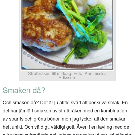
Strutbräken till middag. Foto: AnnJessica
Eriksson.
Smaken då?
Och smaken då? Det är ju alltid svårt att beskriva smak. En
del har jämfört smaken av strutbräken med en kombination
av sparris och gröna bönor, men jag tycker att den smakar
helt unikt. Och väldigt, väldigt gott. Även i en tävling med de
allra mest svårodlade delikatess-grönsaker vi har, så står sig