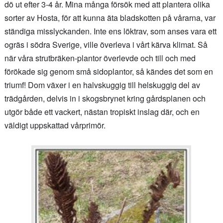
dö ut efter 3-4 år. Mina många försök med att plantera olika
sorter av Hosta, för att kunna äta bladskotten på vårarna, var
ständiga misslyckanden. Inte ens löktrav, som anses vara ett
ogräs i södra Sverige, ville överleva i vårt kärva klimat. Så
när våra strutbräken-plantor överlevde och till och med
förökade sig genom små sidoplantor, så kändes det som en
triumf!
Dom växer i en halvskuggig till helskuggig del av
trädgården, delvis in i skogsbrynet kring gårdsplanen och
utgör både ett vackert, nästan tropiskt inslag där, och en
väldigt uppskattad vårprimör.