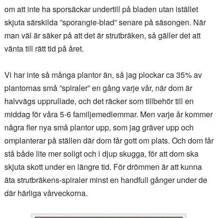
om att inte ha sporsäckar undertill på bladen utan istället
skjuta särskilda ”sporangie-blad” senare på säsongen. När
man väl är säker på att det är strutbräken, så gäller det att
vänta till rätt tid på året.
Vi har inte så många plantor än, så jag plockar ca 35% av
plantornas små ”spiraler” en gång varje vår, när dom är
halvvägs upprullade, och det räcker som tillbehör till en
middag för våra 5-6 familjemedlemmar. Men varje år kommer
några fler nya små plantor upp, som jag gräver upp och
omplanterar på ställen där dom får gott om plats. Och dom får
stå både lite mer soligt och i djup skugga, för att dom ska
skjuta skott under en längre tid. För drömmen är att kunna
äta strutbräkens-spiraler minst en handfull gånger under de
där härliga vårveckorna.