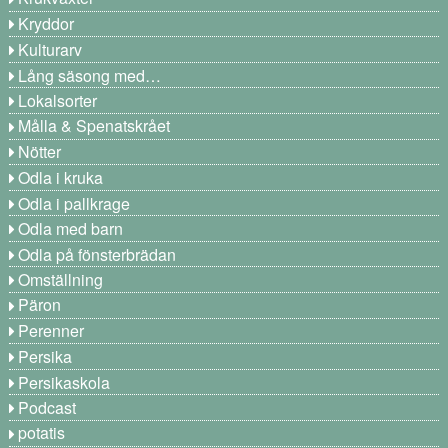
Kryddor
Kulturarv
Lång säsong med…
Lokalsorter
Målla & Spenatskrået
Nötter
Odla i kruka
Odla i pallkrage
Odla med barn
Odla på fönsterbrädan
Omställning
Päron
Perenner
Persika
Persikaskola
Podcast
potatis