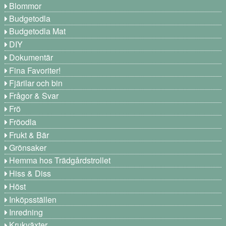
Blommor
Budgetodla
Budgetodla Mat
DIY
Dokumentär
Fina Favoriter!
Fjärilar och bin
Frågor & Svar
Frö
Fröodla
Frukt & Bär
Grönsaker
Hemma hos Trädgårdstrollet
Hiss & Diss
Höst
Inköpsställen
Inredning
Krukväxter