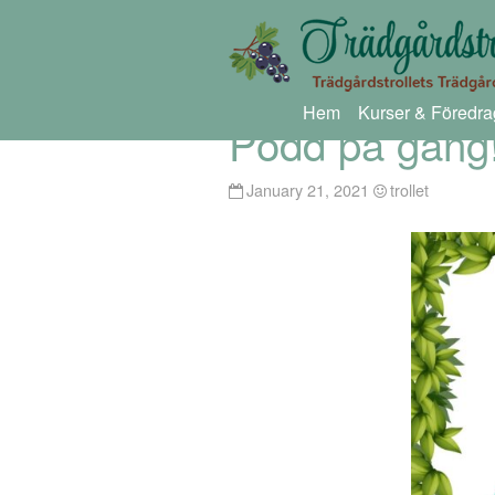
Hem
Kurser & Föredra
Podd på gång
January 21, 2021
trollet