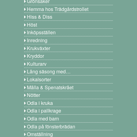
Grönsaker
Hemma hos Trädgårdstrollet
Hiss & Diss
Höst
Inköpsställen
Inredning
Krukväxter
Kryddor
Kulturarv
Lång säsong med…
Lokalsorter
Målla & Spenatskrået
Nötter
Odla i kruka
Odla i pallkrage
Odla med barn
Odla på fönsterbrädan
Omställning