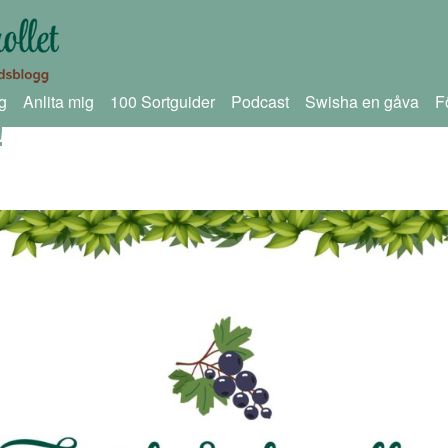
g
Anlita mig
100 Sortguider
Podcast
Swisha en gåva
F
!