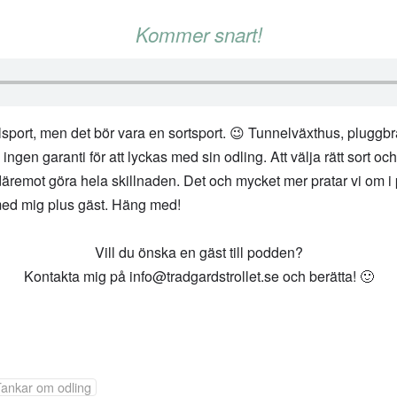
Kommer snart!
lsport, men det bör vara en sortsport. 😉 Tunnelväxthus, pluggbr
n ingen garanti för att lyckas med sin odling. Att välja rätt sort oc
 däremot göra hela skillnaden. Det och mycket mer pratar vi om
med mig plus gäst. Häng med!
Vill du önska en gäst till podden?
Kontakta mig på info@tradgardstrollet.se och berätta! 🙂
ankar om odling