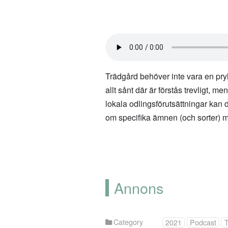
Trädgård behöver inte vara en pry
allt sånt där är förstås trevligt, me
lokala odlingsförutsättningar kan
om specifika ämnen (och sorter) 
Annons
Category
2021
Podcast
T