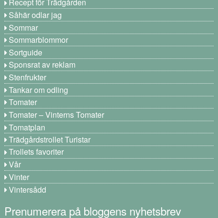
Recept för Trädgården
Såhär odlar jag
Sommar
Sommarblommor
Sortguide
Sponsrat av reklam
Stenfrukter
Tankar om odling
Tomater
Tomater – Vinterns Tomater
Tomatplan
Trädgårdstrollet Turistar
Trollets favoriter
Vår
Vinter
Vintersådd
Prenumerera på bloggens nyhetsbrev