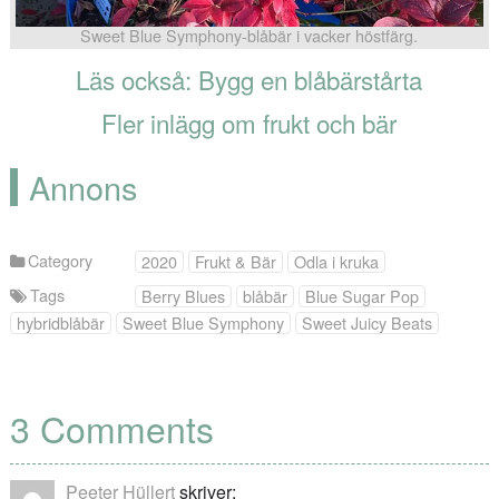
Sweet Blue Symphony-blåbär i vacker höstfärg.
Läs också: Bygg en blåbärstårta
Fler inlägg om frukt och bär
Annons
Category
2020
Frukt & Bär
Odla i kruka
Tags
Berry Blues
blåbär
Blue Sugar Pop
hybridblåbär
Sweet Blue Symphony
Sweet Juicy Beats
3 Comments
Peeter Hüllert
skriver: