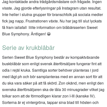
Jag kontaktade andra trädgårdsmästare och frågade. Ingen
visste. Jag gjorde efterlysningar på Instagram utan resultat.
Inte heller i slutna grupper för branschfolk på sociala medier
fick jag napp. Frustrationen växte. Nu har jag till slut lyckats
få fram iallafall liiite information om blåbärsserien Sweet
Blue Symphony. Äntligen! 😀
Serie av krukblåbär
Serien Sweet Blue Symphony består av kompaktväxande
buskblåbär som enligt svensk återförsäljare fungerar fint att
odla i rejäl kruka. Samtliga sorter behöver planteras i jord
med lågt ph och bör samplanteras med en annan sort för att
du ska vara säker på att få skörd. Zon okänd, men enligt den
svenska återförsäljaren ska de tåla 30 minusgrader vilket jag
tolkar som att de förmodligen klarar zon I-III (kanske IV).
Sorterna är ej vintergröna, tappar sina blad till hösten och