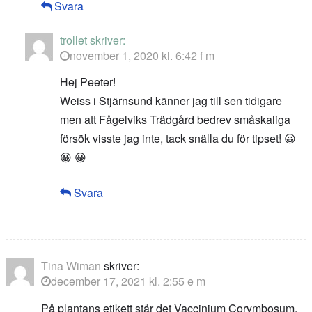
Svara
trollet
skriver:
november 1, 2020 kl. 6:42 f m
Hej Peeter!
Weiss i Stjärnsund känner jag till sen tidigare
men att Fågelviks Trädgård bedrev småskaliga
försök visste jag inte, tack snälla du för tipset! 😀
😀 😀
Svara
Tina Wiman
skriver:
december 17, 2021 kl. 2:55 e m
På plantans etikett står det Vaccinium Corymbosum.