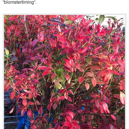
”blomstertiming”.