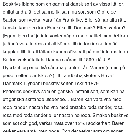
Beskrivs ibland som en gammal dansk sort av vissa källor,
enligt andra är det sannolikt samma sort som Gloire de
Sablon som verkar vara från Frankrike. Eller så har alla rätt,
kanske kom den från Frankrike till Danmark? Eller tvärtom?
(Egentligen har ju inte växter någon nationalitet men det kan
ju ändå vara intressant att känna till de länder sorten är
kopplad till för att lättare kunna söka rätt på mer information.)
Sorten verkar iallafall kunna spåras till 1869, då J. A
Dybdahl tog emot två sådana plantor från Maurer (namn på
person eller plantskola?) till Landbohøjskolens Have i
Danmark. Dybdahl beskrev sorten i skrift 1879.
Perleribs beskrivs som en ganska instabil sort, som kan ha
ett ganska skiftande utseende… Bären kan vara vita med
röda ränder, nästan helvita med enstaka röda ränder, rosa,
rosa med röda ränder eller nästan helröda. Smaken beskrivs
som söt och god, verkar mäta över 12% i sockerhalt. Bären
verkar vara små, men goda. Och det verkar som om sorten