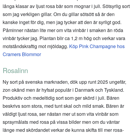
långa klasar av ljust rosa bär som mognar i juli. Sötsyrlig sort
som jag verkligen gillar. Om du gillar sötsött så är den
kanske inget för dig, men jag tycker att den är syrligt god.
Påminner nästan lite mer om vita vinbär i smaken än röda
vinbär tycker jag. Plantan blir ca 1,2 m hög och verkar vara
motståndskraftig mot mjöldagg.
Köp Pink Champagne hos
Cramers Blommor
Rosalinn
Ny sort på svenska marknaden, dök upp runt 2025 ungefär,
zon okänd men är hyfsat populär i Danmark och Tyskland.
Produktiv och medeltidig sort som ger skörd i juli. Bären
beskrivs som stora, med tunt skal och mild smak. Bären är
väldigt ljust rosa, ser nästan mer ut som vita vinbär som
spraymålats med rosa på vissa bilder men om du väntar
länge med skördandet verkar de kunna skifta till mer rosa-