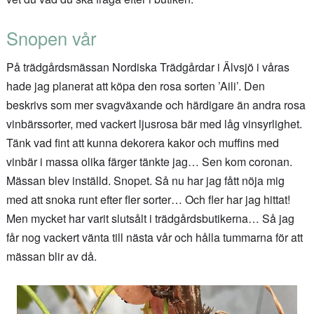
Snopen vår
På trädgårdsmässan Nordiska Trädgårdar i Älvsjö i våras
hade jag planerat att köpa den rosa sorten ’Aili’. Den
beskrivs som mer svagväxande och härdigare än andra rosa
vinbärssorter, med vackert ljusrosa bär med låg vinsyrlighet.
Tänk vad fint att kunna dekorera kakor och muffins med
vinbär i massa olika färger tänkte jag… Sen kom coronan.
Mässan blev inställd. Snopet. Så nu har jag fått nöja mig
med att snoka runt efter fler sorter… Och fler har jag hittat!
Men mycket har varit slutsålt i trädgårdsbutikerna… Så jag
får nog vackert vänta till nästa vår och hålla tummarna för att
mässan blir av då.