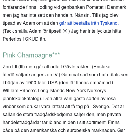
fortfarande finns i odling vid genbanken Pometet i Danmark
men jag har inte sett den handeln. Nånsin. Tills jag blev
tipsad av Adam om att den
går att beställa från Tyskand.
(Tack snälla Adam för tipset! 🙂 ) Jag har inte lyckats hitta
Perleribs i SKUD än.
Pink Champagne***
Zon I-II (III) men går att odla i Gävletrakten. (Enstaka
återförsäljare anger zon IV.) Gammal sort som har odlats sen
i början av 1900-talet USA (den lär finnas omnämnd i
William Prince’s Long Islands New York Nurserys
plantskolekatalog). Den allra vanligaste sorten av rosa
vinbär som brukar vara lättast att få tag på i Sverige. Det är
sällan de stora trädgårdskedjorna säljer den, men privata
handelsträdgårdar tar ibland in den i sitt sortiment. Finns
både på den amerikanska och europeiska marknaden. Ger