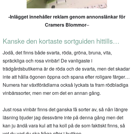
-Inlägget innehåller reklam genom annonslänkar för
Cramers Blommor
–
Kanske den kortaste sortguiden hittills…
Jodå, det finns både svarta, röda, gröna, bruna, vita,
spräckliga och rosa vinbär! De vanligaste i
trädgårdsbutikerna är de röda och de svarta, men det skadar
inte att hålla ögonen öppna och spana efter roligare färger…
Numera har växtförädlarna också lyckats ta fram rödbladiga
vinbärssorter, men mer om det en annan gång.
Just rosa vinbär finns det ganska få sorter av, så nån längre
läsning bjuder jag dessvärre inte på denna gång men det
kan ju ändå vara kul att ha koll på de som faktiskt finns, så
vet du vad du ska fråga efter i butiken.