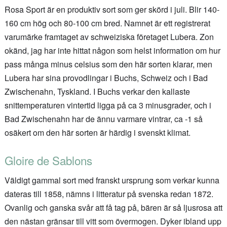
Rosa Sport är en produktiv sort som ger skörd i juli. Blir 140-
160 cm hög och 80-100 cm bred. Namnet är ett registrerat
varumärke framtaget av schweiziska företaget Lubera. Zon
okänd, jag har inte hittat någon som helst information om hur
pass många minus celsius som den här sorten klarar, men
Lubera har sina provodlingar i Buchs, Schweiz och i Bad
Zwischenahn, Tyskland. I Buchs verkar den kallaste
snittemperaturen vintertid ligga på ca 3 minusgrader, och i
Bad Zwischenahn har de ännu varmare vintrar, ca -1 så
osäkert om den här sorten är härdig i svenskt klimat.
Gloire de Sablons
Väldigt gammal sort med franskt ursprung som verkar kunna
dateras till 1858, nämns i litteratur på svenska redan 1872.
Ovanlig och ganska svår att få tag på, bären är så ljusrosa att
den nästan gränsar till vitt som övermogen. Dyker ibland upp