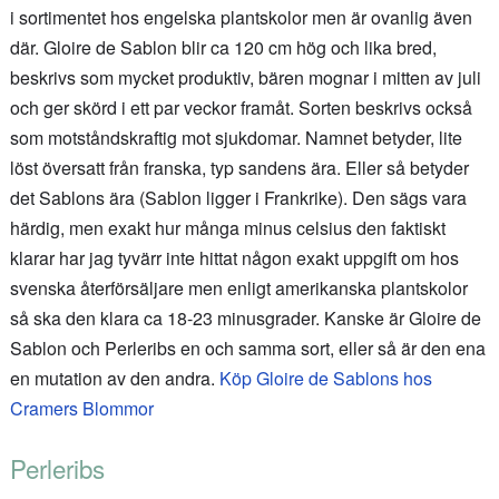
i sortimentet hos engelska plantskolor men är ovanlig även
där. Gloire de Sablon blir ca 120 cm hög och lika bred,
beskrivs som mycket produktiv, bären mognar i mitten av juli
och ger skörd i ett par veckor framåt. Sorten beskrivs också
som motståndskraftig mot sjukdomar. Namnet betyder, lite
löst översatt från franska, typ sandens ära. Eller så betyder
det Sablons ära (Sablon ligger i Frankrike). Den sägs vara
härdig, men exakt hur många minus celsius den faktiskt
klarar har jag tyvärr inte hittat någon exakt uppgift om hos
svenska återförsäljare men enligt amerikanska plantskolor
så ska den klara ca 18-23 minusgrader. Kanske är Gloire de
Sablon och Perleribs en och samma sort, eller så är den ena
en mutation av den andra.
Köp Gloire de Sablons hos
Cramers Blommor
Perleribs