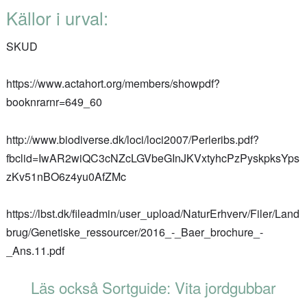
Källor i urval:
SKUD
https://www.actahort.org/members/showpdf?
booknrarnr=649_60
http://www.biodiverse.dk/loci/loci2007/Perleribs.pdf?
fbclid=IwAR2wiQC3cNZcLGVbeGInJKVxtyhcPzPyskpksYps
zKv51nBO6z4yu0AfZMc
https://lbst.dk/fileadmin/user_upload/NaturErhverv/Filer/Land
brug/Genetiske_ressourcer/2016_-_Baer_brochure_-
_Ans.11.pdf
Läs också Sortguide: Vita jordgubbar