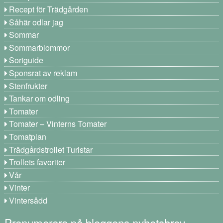
Recept för Trädgården
Såhär odlar jag
Sommar
Sommarblommor
Sortguide
Sponsrat av reklam
Stenfrukter
Tankar om odling
Tomater
Tomater – Vinterns Tomater
Tomatplan
Trädgårdstrollet Turistar
Trollets favoriter
Vår
Vinter
Vintersådd
Prenumerera på bloggens nyhetsbrev