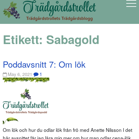
Etikett:
Sabagold
Poddavsnitt 7: Om lök
1
May 6, 2021
Om lök och hur du odlar lök från frö med Anette Nilsson I det
här avsnittet får jag lära mig mer om hur man odlar cepa-lök