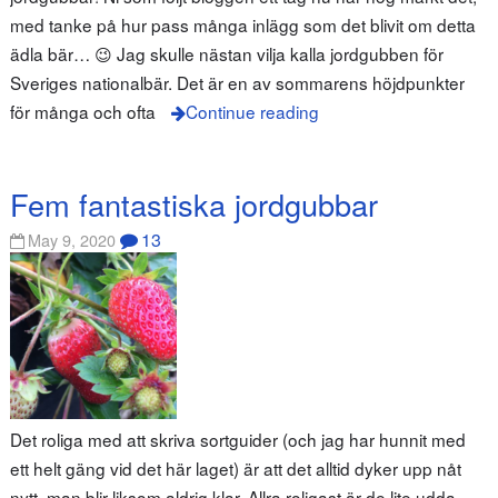
med tanke på hur pass många inlägg som det blivit om detta
ädla bär… 😉 Jag skulle nästan vilja kalla jordgubben för
Sveriges nationalbär. Det är en av sommarens höjdpunkter
för många och ofta
Continue reading
Fem fantastiska jordgubbar
13
May 9, 2020
Det roliga med att skriva sortguider (och jag har hunnit med
ett helt gäng vid det här laget) är att det alltid dyker upp nåt
nytt, man blir liksom aldrig klar. Allra roligast är de lite udda