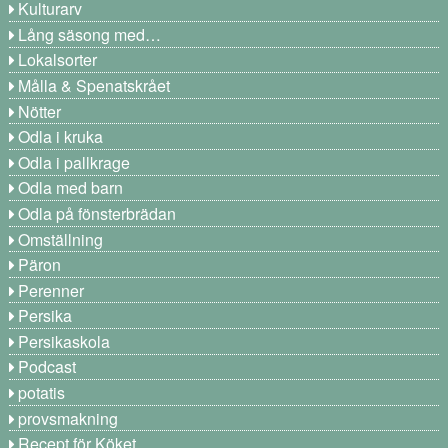
Kulturarv
Lång säsong med…
Lokalsorter
Målla & Spenatskrået
Nötter
Odla i kruka
Odla i pallkrage
Odla med barn
Odla på fönsterbrädan
Omställning
Päron
Perenner
Persika
Persikaskola
Podcast
potatis
provsmakning
Recept för Köket