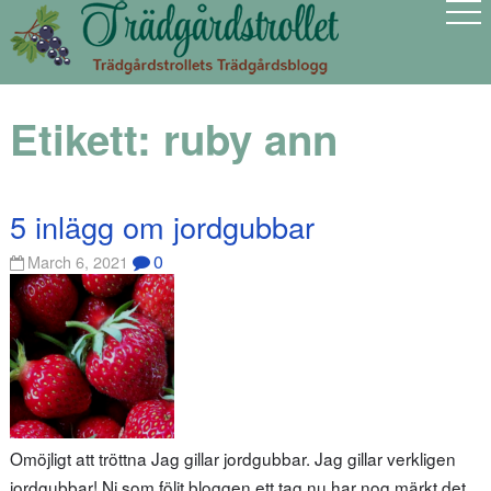
Etikett:
ruby ann
5 inlägg om jordgubbar
0
March 6, 2021
Omöjligt att tröttna Jag gillar jordgubbar. Jag gillar verkligen
jordgubbar! Ni som följt bloggen ett tag nu har nog märkt det,