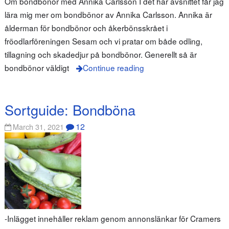
Om bondbönor med Annika Carlsson I det här avsnittet får jag
lära mig mer om bondbönor av Annika Carlsson. Annika är
ålderman för bondbönor och åkerbönsskrået i
fröodlarföreningen Sesam och vi pratar om både odling,
tillagning och skadedjur på bondbönor. Generellt så är
bondbönor väldigt
Continue reading
Sortguide: Bondböna
12
March 31, 2021
-Inlägget innehåller reklam genom annonslänkar för Cramers