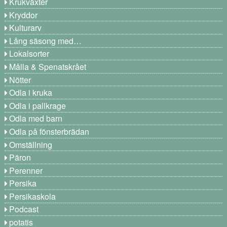
Krukväxter
Kryddor
Kulturarv
Lång säsong med…
Lokalsorter
Målla & Spenatskrået
Nötter
Odla i kruka
Odla i pallkrage
Odla med barn
Odla på fönsterbrädan
Omställning
Päron
Perenner
Persika
Persikaskola
Podcast
potatis