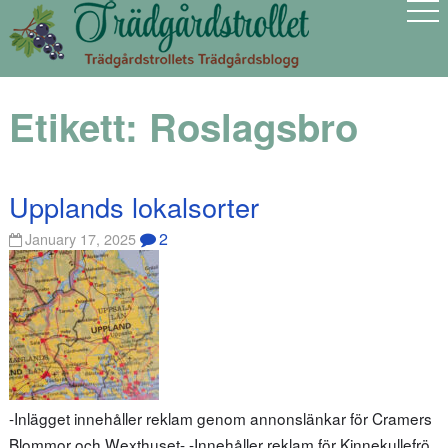
Etikett:
Roslagsbro
Upplands lokalsorter
2
January 17, 2025
-Inlägget innehåller reklam genom annonslänkar för Cramers
Blommor och Wexthuset- -Innehåller reklam för Kinnekullefrö