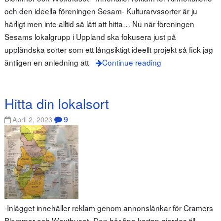
och den ideella föreningen Sesam- Kulturarvssorter är ju
härligt men inte alltid så lätt att hitta… Nu när föreningen
Sesams lokalgrupp i Uppland ska fokusera just på
uppländska sorter som ett långsiktigt ideellt projekt så fick jag
äntligen en anledning att
Continue reading
Hitta din lokalsort
9
April 2, 2023
-Inlägget innehåller reklam genom annonslänkar för Cramers
Blommor och Wexthuset- Den här fina kartan gjordes till