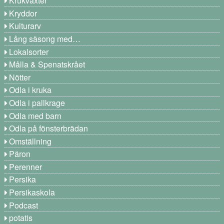
Krukväxter
Kryddor
Kulturarv
Lång säsong med…
Lokalsorter
Målla & Spenatskrået
Nötter
Odla i kruka
Odla i pallkrage
Odla med barn
Odla på fönsterbrädan
Omställning
Päron
Perenner
Persika
Persikaskola
Podcast
potatis