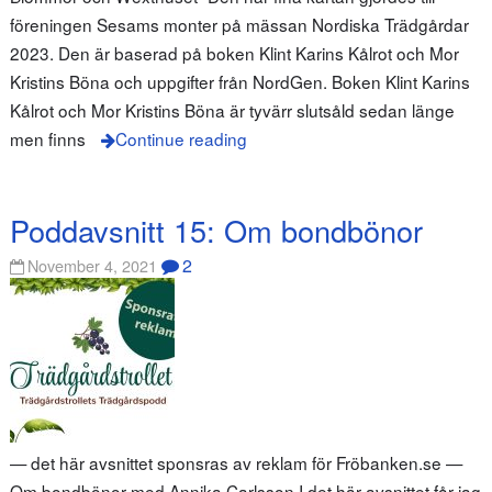
föreningen Sesams monter på mässan Nordiska Trädgårdar
2023. Den är baserad på boken Klint Karins Kålrot och Mor
Kristins Böna och uppgifter från NordGen. Boken Klint Karins
Kålrot och Mor Kristins Böna är tyvärr slutsåld sedan länge
men finns
Continue reading
Poddavsnitt 15: Om bondbönor
2
November 4, 2021
— det här avsnittet sponsras av reklam för Fröbanken.se —
Om bondbönor med Annika Carlsson I det här avsnittet får jag