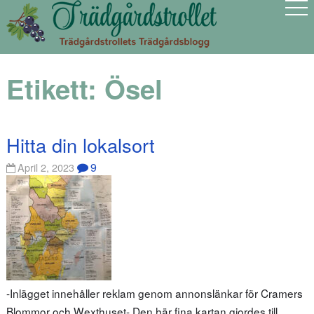
Etikett:
Ösel
Hitta din lokalsort
9
April 2, 2023
-Inlägget innehåller reklam genom annonslänkar för Cramers
Blommor och Wexthuset- Den här fina kartan gjordes till