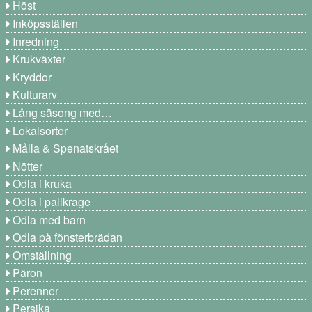
Höst
Inköpsställen
Inredning
Krukväxter
Kryddor
Kulturarv
Lång säsong med…
Lokalsorter
Målla & Spenatskrået
Nötter
Odla i kruka
Odla i pallkrage
Odla med barn
Odla på fönsterbrädan
Omställning
Päron
Perenner
Persika