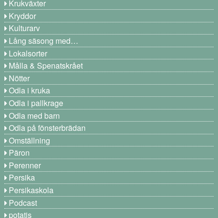
Krukväxter
Kryddor
Kulturarv
Lång säsong med…
Lokalsorter
Målla & Spenatskrået
Nötter
Odla i kruka
Odla i pallkrage
Odla med barn
Odla på fönsterbrädan
Omställning
Päron
Perenner
Persika
Persikaskola
Podcast
potatis