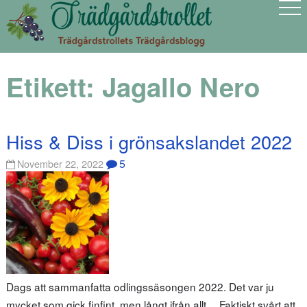
Etikett:
Jagallo Nero
Hiss & Diss i grönsakslandet 2022
5
November 22, 2022
Dags att sammanfatta odlingssäsongen 2022. Det var ju
mycket som gick finfint, men långt ifrån allt… Faktiskt svårt att