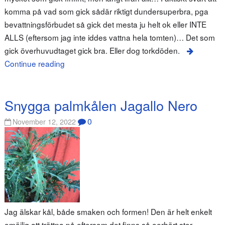
komma på vad som gick sådär riktigt dundersuperbra, pga
bevattningsförbudet så gick det mesta ju helt ok eller INTE
ALLS (eftersom jag inte iddes vattna hela tomten)… Det som
gick överhuvudtaget gick bra. Eller dog torkdöden.
Continue reading
Snygga palmkålen Jagallo Nero
0
November 12, 2022
Jag älskar kål, både smaken och formen! Den är helt enkelt
omöjlig att tröttna på eftersom det finns så oerhört stor